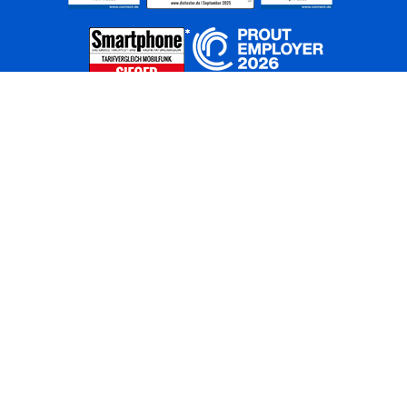
Home
Unternehmen
Netze
Nachhaltigkeit
Kunden
Investoren
Partner
Karriere
Presse
News
Privatkunden
Geschäftskunden
Worldwide
BASECAMP
AGB
Kontakt
ElektroG / BattG
Datenschutz