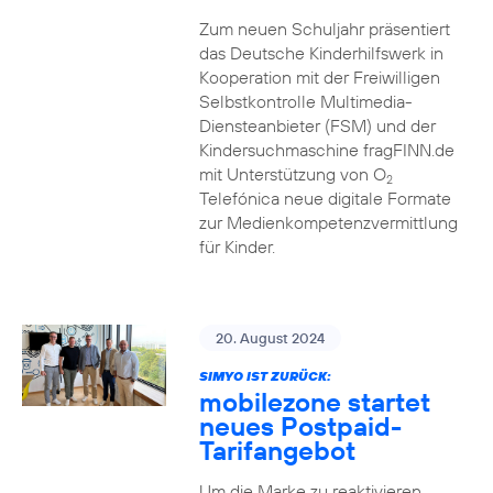
Zum neuen Schuljahr präsentiert
das Deutsche Kinderhilfswerk in
Kooperation mit der Freiwilligen
Selbstkontrolle Multimedia-
Diensteanbieter (FSM) und der
Kindersuchmaschine fragFINN.de
mit Unterstützung von O
2
Telefónica neue digitale Formate
zur Medienkompetenzvermittlung
für Kinder.
20. August 2024
SIMYO IST ZURÜCK:
mobilezone startet
neues Postpaid-
Tarifangebot
Um die Marke zu reaktivieren,