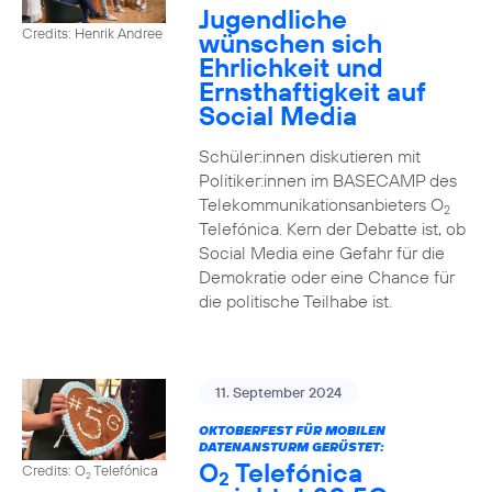
Jugendliche
Credits: Henrik Andree
wünschen sich
Ehrlichkeit und
Ernsthaftigkeit auf
Social Media
Schüler:innen diskutieren mit
Politiker:innen im BASECAMP des
Telekommunikationsanbieters O
2
Telefónica. Kern der Debatte ist, ob
Social Media eine Gefahr für die
Demokratie oder eine Chance für
die politische Teilhabe ist.
11. September 2024
OKTOBERFEST FÜR MOBILEN
DATENANSTURM GERÜSTET:
O
Telefónica
Credits: O
Telefónica
2
2