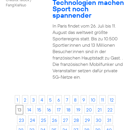
Technologien machen
FangXiaNuo
Sport noch
spannender
In Paris findet vom 26. Juli bis 11.
August das weltweit größte
Sportereignis statt. Bis zu 10.500
Sportler:innen und 13 Millionen
Besucher:innen sind in der
französischen Hauptstadt zu Gast. .
Die französischen Mobilfunker und
Veranstalter setzen dafür private
5G-Netze ein.
1
2
3
4
5
6
7
8
9
10
11
12
13
14
15
16
17
18
19
20
21
22
23
24
25
26
27
28
29
30
31