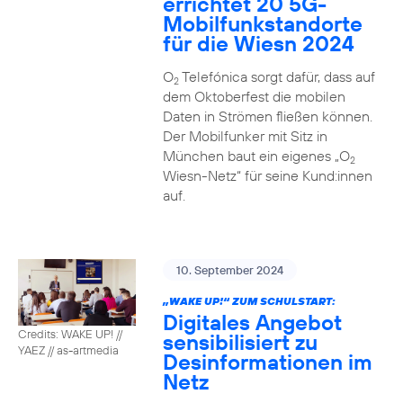
errichtet 20 5G-
Mobilfunkstandorte
für die Wiesn 2024
O
Telefónica sorgt dafür, dass auf
2
dem Oktoberfest die mobilen
Daten in Strömen fließen können.
Der Mobilfunker mit Sitz in
München baut ein eigenes „O
2
Wiesn-Netz“ für seine Kund:innen
auf.
10. September 2024
„WAKE UP!“ ZUM SCHULSTART:
Digitales Angebot
Credits: WAKE UP! //
sensibilisiert zu
YAEZ // as-artmedia
Desinformationen im
Netz