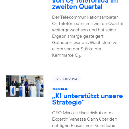
von O
Telefónica im
2
zweiten Quartal
Der Telekommunikationsanbieter
O
Telefónica ist im zweiten Quartal
2
weitergewachsen und hat seine
Ergebnismarge gesteigert.
Getrieben war das Wachstum vor
allem von der Stärke der
Kernmarke O
.
2
25. Juli 2024
TECTALK:
„KI unterstützt unsere
Strategie“
CEO Markus Haas diskutiert mit
Expertin Vanessa Cann über den
richtigen Einsatz von Künstlicher