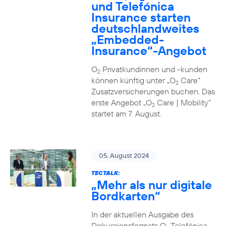
und Telefónica
Insurance starten
deutschlandweites
„Embedded-
Insurance“-Angebot
O
Privatkundinnen und -kunden
2
können künftig unter „O
Care“
2
Zusatzversicherungen buchen. Das
erste Angebot „O
Care | Mobility“
2
startet am 7. August.
05. August 2024
TECTALK:
„Mehr als nur digitale
Bordkarten“
In der aktuellen Ausgabe des
Diskussionsformats O
Telefónica