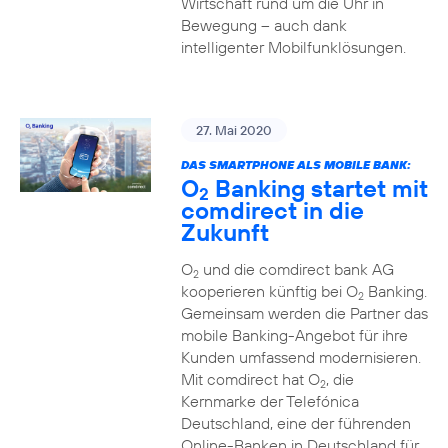
Wirtschaft rund um die Uhr in
Bewegung – auch dank
intelligenter Mobilfunklösungen.
27. Mai 2020
DAS SMARTPHONE ALS MOBILE BANK:
O
Banking startet mit
2
comdirect in die
Zukunft
O
und die comdirect bank AG
2
kooperieren künftig bei O
Banking.
2
Gemeinsam werden die Partner das
mobile Banking-Angebot für ihre
Kunden umfassend modernisieren.
Mit comdirect hat O
, die
2
Kernmarke der Telefónica
Deutschland, eine der führenden
Online-Banken in Deutschland für