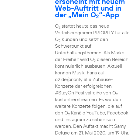
erscheint mit neuem
Web-Auftritt und in
der „Mein O
“-App
2
O
startet heute das neue
2
Vorteilsprogramm PRIORITY für alle
O
Kunden und setzt den
2
Schwerpunkt auf
Unterhaltungsthemen. Als Marke
der Freiheit wird O
diesen Bereich
2
kontinuierlich ausbauen. Aktuell
können Musik-Fans auf
o2.de/priority alle Zuhause-
Konzerte der erfolgreichen
#StayOn Festivalreihe von O
2
kostenfrei streamen. Es werden
weitere Konzerte folgen, die auf
den O
Kanäle YouTube, Facebook
2
und Instagram zu sehen sein
werden. Den Auftakt macht Samy
Deluxe am 21. Mai 2020, um 19 Uhr.