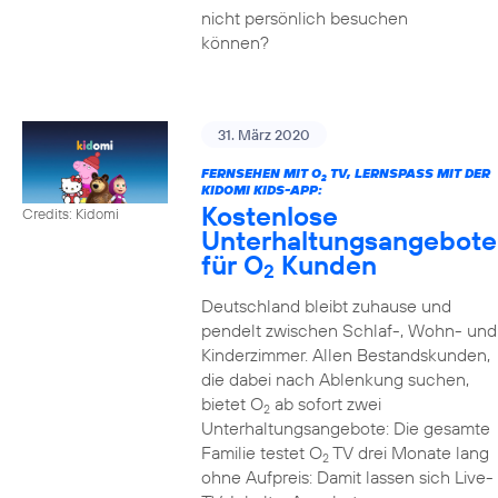
nicht persönlich besuchen
können?
31. März 2020
FERNSEHEN MIT O
TV, LERNSPASS MIT DER K
2
IDOMI KIDS-APP:
Kostenlose
Credits: Kidomi
Unterhaltungsangebote
für O
Kunden
2
Deutschland bleibt zuhause und
pendelt zwischen Schlaf-, Wohn- und
Kinderzimmer. Allen Bestandskunden,
die dabei nach Ablenkung suchen,
bietet O
ab sofort zwei
2
Unterhaltungsangebote: Die gesamte
Familie testet O
TV drei Monate lang
2
ohne Aufpreis: Damit lassen sich Live-