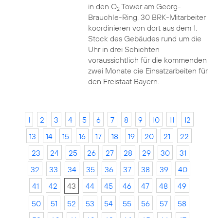
in den O
Tower am Georg-
2
Brauchle-Ring. 30 BRK-Mitarbeiter
koordinieren von dort aus dem 1.
Stock des Gebäudes rund um die
Uhr in drei Schichten
voraussichtlich für die kommenden
zwei Monate die Einsatzarbeiten für
den Freistaat Bayern.
1
2
3
4
5
6
7
8
9
10
11
12
13
14
15
16
17
18
19
20
21
22
23
24
25
26
27
28
29
30
31
32
33
34
35
36
37
38
39
40
41
42
43
44
45
46
47
48
49
50
51
52
53
54
55
56
57
58