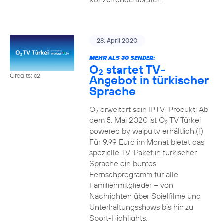
28. April 2020
MEHR ALS 30 SENDER:
O
startet TV-
2
Credits: o2
Angebot in türkischer
Sprache
O
erweitert sein IPTV-Produkt: Ab
2
dem 5. Mai 2020 ist O
TV Türkei
2
powered by waipu.tv erhältlich.(1)
Für 9,99 Euro im Monat bietet das
spezielle TV-Paket in türkischer
Sprache ein buntes
Fernsehprogramm für alle
Familienmitglieder – von
Nachrichten über Spielfilme und
Unterhaltungsshows bis hin zu
Sport-Highlights.