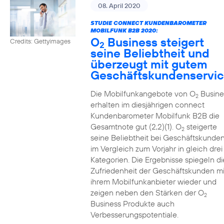
08. April 2020
STUDIE CONNECT KUNDENBAROMETER
MOBILFUNK B2B 2020:
O
Business steigert
Credits: Gettyimages
2
seine Beliebtheit und
überzeugt mit gutem
Geschäftskundenservi
Die Mobilfunkangebote von O
Busine
2
erhalten im diesjährigen connect
Kundenbarometer Mobilfunk B2B die
Gesamtnote gut (2,2)(1). O
steigerte
2
seine Beliebtheit bei Geschäftskunde
im Vergleich zum Vorjahr in gleich drei
Kategorien. Die Ergebnisse spiegeln di
Zufriedenheit der Geschäftskunden mi
ihrem Mobilfunkanbieter wieder und
zeigen neben den Stärken der O
2
Business Produkte auch
Verbesserungspotentiale.