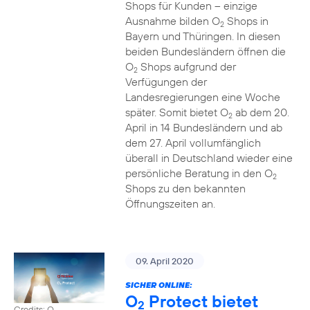
Shops für Kunden – einzige
Ausnahme bilden O
Shops in
2
Bayern und Thüringen. In diesen
beiden Bundesländern öffnen die
O
Shops aufgrund der
2
Verfügungen der
Landesregierungen eine Woche
später. Somit bietet O
ab dem 20.
2
April in 14 Bundesländern und ab
dem 27. April vollumfänglich
überall in Deutschland wieder eine
persönliche Beratung in den O
2
Shops zu den bekannten
Öffnungszeiten an.
09. April 2020
SICHER ONLINE:
O
Protect bietet
2
Credits: O