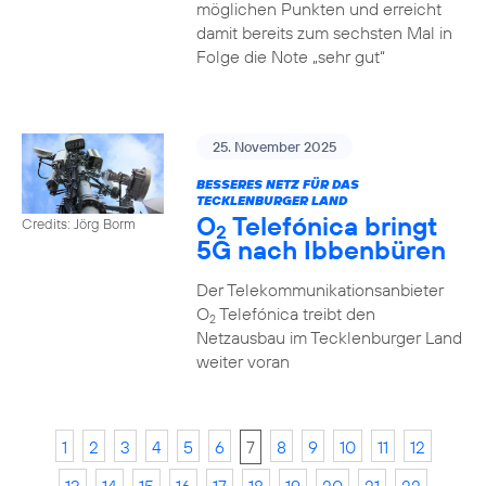
möglichen Punkten und erreicht
damit bereits zum sechsten Mal in
Folge die Note „sehr gut“
25. November 2025
BESSERES NETZ FÜR DAS
TECKLENBURGER LAND
O
Telefónica bringt
Credits: Jörg Borm
2
5G nach Ibbenbüren
Der Telekommunikationsanbieter
O
Telefónica treibt den
2
Netzausbau im Tecklenburger Land
weiter voran
1
2
3
4
5
6
7
8
9
10
11
12