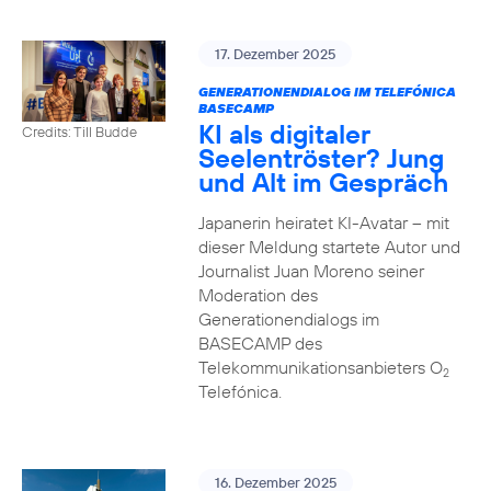
17. Dezember 2025
GENERATIONENDIALOG IM TELEFÓNICA
BASECAMP
KI als digitaler
Credits: Till Budde
Seelentröster? Jung
und Alt im Gespräch
Japanerin heiratet KI-Avatar – mit
dieser Meldung startete Autor und
Journalist Juan Moreno seiner
Moderation des
Generationendialogs im
BASECAMP des
Telekommunikationsanbieters O
2
Telefónica.
16. Dezember 2025