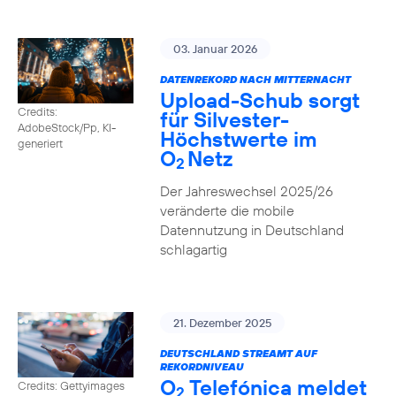
03. Januar 2026
DATENREKORD NACH MITTERNACHT
Upload-Schub sorgt
Credits:
für Silvester-
AdobeStock/Pp, KI-
Höchstwerte im
generiert
O
Netz
2
Der Jahreswechsel 2025/26
veränderte die mobile
Datennutzung in Deutschland
schlagartig
21. Dezember 2025
DEUTSCHLAND STREAMT AUF
REKORDNIVEAU
O
Telefónica meldet
Credits: Gettyimages
2