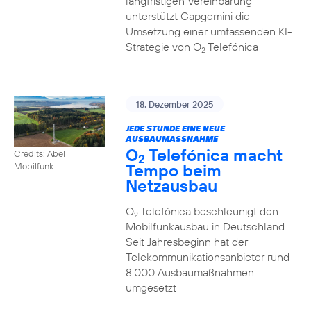
langfristigen Vereinbarung
unterstützt Capgemini die
Umsetzung einer umfassenden KI-
Strategie von O
Telefónica
2
18. Dezember 2025
JEDE STUNDE EINE NEUE
AUSBAUMASSNAHME
O
Telefónica macht
Credits: Abel
2
Tempo beim
Mobilfunk
Netzausbau
O
Telefónica beschleunigt den
2
Mobilfunkausbau in Deutschland.
Seit Jahresbeginn hat der
Telekommunikationsanbieter rund
8.000 Ausbaumaßnahmen
umgesetzt