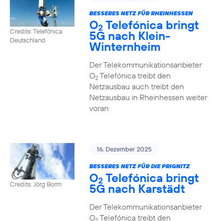
BESSERES NETZ FÜR RHEINHESSEN
O
Telefónica bringt
2
Credits: Telefónica
5G nach Klein-
Deutschland
Winternheim
Der Telekommunikationsanbieter
O
Telefónica treibt den
2
Netzausbau auch treibt den
Netzausbau in Rheinhessen weiter
voran
16. Dezember 2025
BESSERES NETZ FÜR DIE PRIGNITZ
O
Telefónica bringt
2
Credits: Jörg Borm
5G nach Karstädt
Der Telekommunikationsanbieter
O
Telefónica treibt den
2