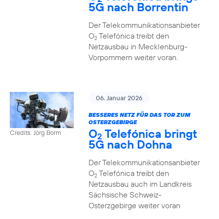
5G nach Borrentin
Der Telekommunikationsanbieter
O
Telefónica treibt den
2
Netzausbau in Mecklenburg-
Vorpommern weiter voran.
06. Januar 2026
BESSERES NETZ FÜR DAS TOR ZUM
OSTERZGEBIRGE
O
Telefónica bringt
Credits: Jörg Borm
2
5G nach Dohna
Der Telekommunikationsanbieter
O
Telefónica treibt den
2
Netzausbau auch im Landkreis
Sächsische Schweiz-
Osterzgebirge weiter voran