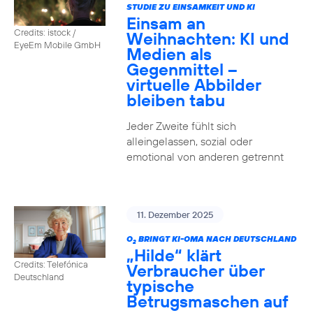
STUDIE ZU EINSAMKEIT UND KI
Einsam an
Credits: istock /
Weihnachten: KI und
EyeEm Mobile GmbH
Medien als
Gegenmittel –
virtuelle Abbilder
bleiben tabu
Jeder Zweite fühlt sich
alleingelassen, sozial oder
emotional von anderen getrennt
11. Dezember 2025
O
BRINGT KI-OMA NACH DEUTSCHLAND
2
„Hilde“ klärt
Credits: Telefónica
Verbraucher über
Deutschland
typische
Betrugsmaschen auf