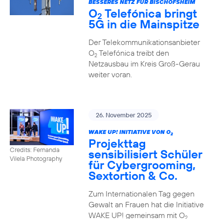
BESSERES NETZ FÜR BISCHOFSHEIM
O
Telefónica bringt
2
5G in die Mainspitze
Der Telekommunikationsanbieter
O
Telefónica treibt den
2
Netzausbau im Kreis Groß-Gerau
weiter voran.
26. November 2025
WAKE UP! INITIATIVE VON O
2
Projekttag
Credits: Fernanda
sensibilisiert Schüler
Vilela Photography
für Cybergrooming,
Sextortion & Co.
Zum Internationalen Tag gegen
Gewalt an Frauen hat die Initiative
WAKE UP! gemeinsam mit O
2