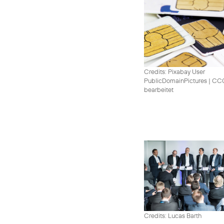
Credits: Pixabay User
PublicDomainPictures
|
CC0 
bearbeitet
Credits: Lucas Barth