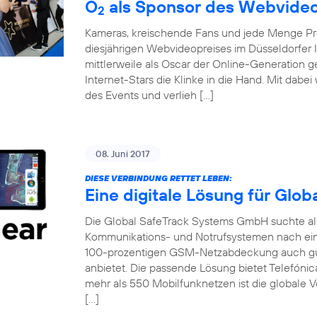
O
als Sponsor des Webvideo
2
Kameras, kreischende Fans und jede Menge Pro
diesjährigen Webvideopreises im Düsseldorfer 
mittlerweile als Oscar der Online-Generation 
Internet-Stars die Klinke in die Hand. Mit dabe
des Events und verlieh […]
08. Juni 2017
DIESE VERBINDUNG RETTET LEBEN:
Eine digitale Lösung für Glo
Die Global SafeTrack Systems GmbH suchte als 
Kommunikations- und Notrufsystemen nach ein
100-prozentigen GSM-Netzabdeckung auch gü
anbietet. Die passende Lösung bietet Telefónic
mehr als 550 Mobilfunknetzen ist die globale V
[…]