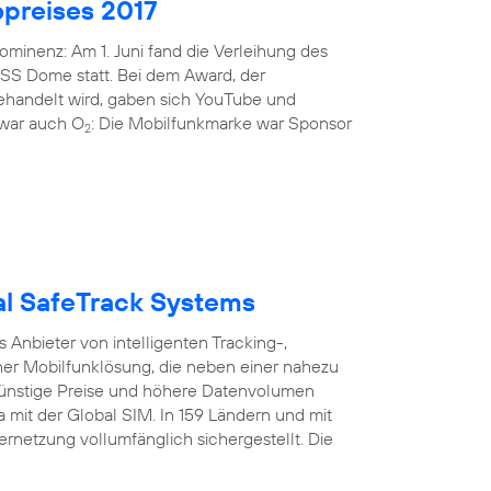
preises 2017
minenz: Am 1. Juni fand die Verleihung des
ISS Dome statt. Bei dem Award, der
gehandelt wird, gaben sich YouTube und
i war auch O
: Die Mobilfunkmarke war Sponsor
2
bal SafeTrack Systems
Anbieter von intelligenten Tracking-,
er Mobilfunklösung, die neben einer nahezu
nstige Preise und höhere Datenvolumen
a mit der Global SIM. In 159 Ländern und mit
ernetzung vollumfänglich sichergestellt. Die