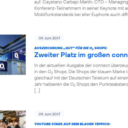
auf. Cayetano Carbajo Martín, CTO – Managing
Konferenz-Teilnehmern in seiner Keynote mit 
Mobilfunkstandards bei aller Euphorie auch diff
09. Juni 2017
AUSZEICHNUNG „GUT“ FÜR DIE O
SHOPS:
2
Zweiter Platz im großen conn
In der aktuellen Ausgabe der connect überzeug
in den O
Shops: Die Shops der blauen Marke la
2
gleichauf mit der Deutschen Telekom auf einem
Jahr halbieren die O
Shops den Punkteabstand z
2
[…]
09. Juni 2017
YOUTUBE STARS AUF DEM BLAUEN TEPPICH: