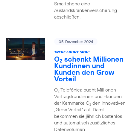
Smartphone eine
Auslandskrankenversicherung
abschließen.
05. Dezember 2024
TREUE LOHNT SICH:
O
schenkt Millionen
2
Kundinnen und
Kunden den Grow
Vorteil
O
Telefónica bucht Millionen
2
Vertragskundinnen und -kunden
der Kernmarke O
den innovativen
2
„Grow Vorteil“ auf. Damit
bekommen sie jährlich kostenlos
und automatisch zusätzliches
Datenvolumen.