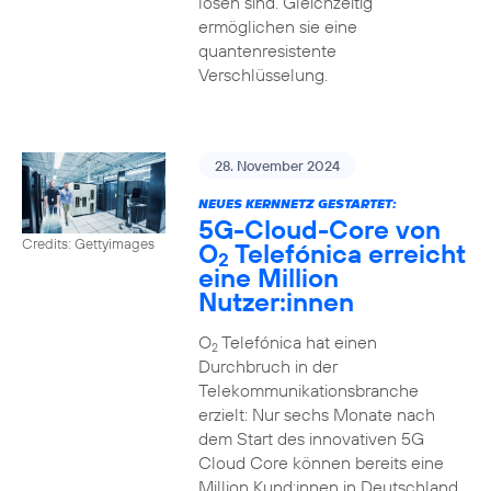
lösen sind. Gleichzeitig
ermöglichen sie eine
quantenresistente
Verschlüsselung.
28. November 2024
NEUES KERNNETZ GESTARTET:
5G-Cloud-Core von
Credits: Gettyimages
O
Telefónica erreicht
2
eine Million
Nutzer:innen
O
Telefónica hat einen
2
Durchbruch in der
Telekommunikationsbranche
erzielt: Nur sechs Monate nach
dem Start des innovativen 5G
Cloud Core können bereits eine
Million Kund:innen in Deutschland