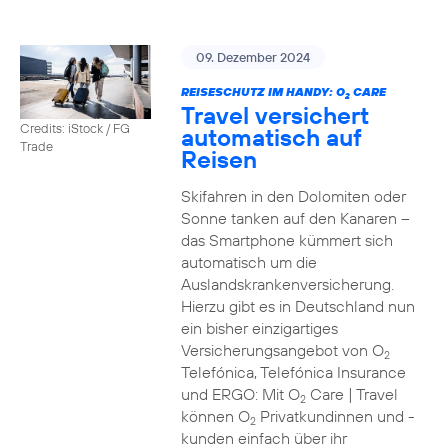
09. Dezember 2024
REISESCHUTZ IM HANDY: O
CARE
2
Travel versichert
Credits: iStock / FG
automatisch auf
Trade
Reisen
Skifahren in den Dolomiten oder
Sonne tanken auf den Kanaren –
das Smartphone kümmert sich
automatisch um die
Auslandskrankenversicherung.
Hierzu gibt es in Deutschland nun
ein bisher einzigartiges
Versicherungsangebot von O
2
Telefónica, Telefónica Insurance
und ERGO: Mit O
Care | Travel
2
können O
Privatkundinnen und -
2
kunden einfach über ihr