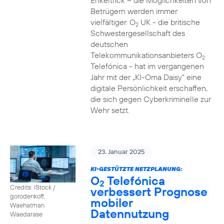
Enkeltrick – die Möglichkeiten von
Betrügern werden immer
vielfältiger. O
UK - die britische
2
Schwestergesellschaft des
deutschen
Telekommunikationsanbieters O
2
Telefónica - hat im vergangenen
Jahr mit der „KI-Oma Daisy“ eine
digitale Persönlichkeit erschaffen,
die sich gegen Cyberkriminelle zur
Wehr setzt.
23. Januar 2025
KI-GESTÜTZTE NETZPLANUNG:
O
Telefónica
2
Credits: iStock /
verbessert Prognose
gorodenkoff,
mobiler
Waehatman
Datennutzung
Waedarase