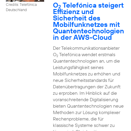
O
Telefónica steigert
Credits: Telefónica
2
Effizienz und
Deutschland
Sicherheit des
Mobilfunknetzes mit
Quantentechnologien
in der AWS-Cloud
Der Telekommunikationsanbieter
O
Telefónica wendet erstmals
2
Quantentechnologien an, um die
Leistungsfähigkeit seines
Mobilfunknetzes zu erhöhen und
neue Sicherheitsstandards für
Datenübertragungen der Zukunft
zu erproben. Im Hinblick auf die
voranschreitende Digitalisierung
bieten Quantentechnologien neue
Methoden zur Lösung komplexer
Rechenprobleme, die für
klassische Systeme schwer zu