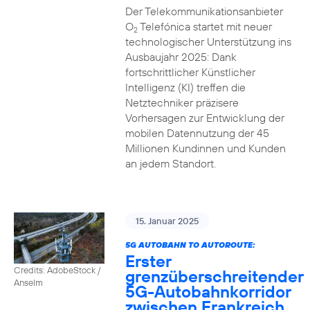
Der Telekommunikationsanbieter
O
Telefónica startet mit neuer
2
technologischer Unterstützung ins
Ausbaujahr 2025: Dank
fortschrittlicher Künstlicher
Intelligenz (KI) treffen die
Netztechniker präzisere
Vorhersagen zur Entwicklung der
mobilen Datennutzung der 45
Millionen Kundinnen und Kunden
an jedem Standort.
15. Januar 2025
5G AUTOBAHN TO AUTOROUTE:
Erster
Credits: AdobeStock /
grenzüberschreitender
Anselm
5G-Autobahnkorridor
zwischen Frankreich