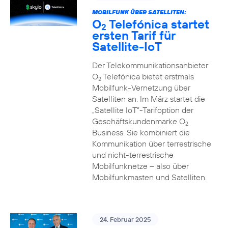
MOBILFUNK ÜBER SATELLITEN:
O
Telefónica startet
2
ersten Tarif für
Satellite-IoT
Der Telekommunikationsanbieter
O
Telefónica bietet erstmals
2
Mobilfunk-Vernetzung über
Satelliten an. Im März startet die
„Satellite IoT”-Tarifoption der
Geschäftskundenmarke O
2
Business. Sie kombiniert die
Kommunikation über terrestrische
und nicht-terrestrische
Mobilfunknetze – also über
Mobilfunkmasten und Satelliten.
24. Februar 2025