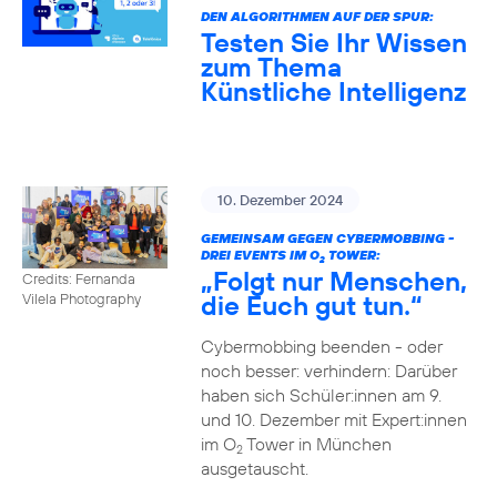
DEN ALGORITHMEN AUF DER SPUR:
Testen Sie Ihr Wissen
zum Thema
Künstliche Intelligenz
10. Dezember 2024
GEMEINSAM GEGEN CYBERMOBBING -
DREI EVENTS IM O
TOWER:
2
„Folgt nur Menschen,
Credits: Fernanda
die Euch gut tun.“
Vilela Photography
Cybermobbing beenden - oder
noch besser: verhindern: Darüber
haben sich Schüler:innen am 9.
und 10. Dezember mit Expert:innen
im O
Tower in München
2
ausgetauscht.