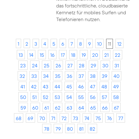
das fortschrittliche, cloudbasierte
Kernnetz für mobiles Surfen und
Telefonieren nutzen.
1
2
3
4
5
6
7
8
9
10
11
12
13
14
15
16
17
18
19
20
21
22
23
24
25
26
27
28
29
30
31
32
33
34
35
36
37
38
39
40
41
42
43
44
45
46
47
48
49
50
51
52
53
54
55
56
57
58
59
60
61
62
63
64
65
66
67
68
69
70
71
72
73
74
75
76
77
78
79
80
81
82