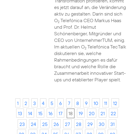
Transformation profitieren, kommt
es jetzt darauf an, die Veränderung
aktiv zu gestalten. Darin sind sich
O
Telefónica CEO Markus Haas
2
und Prof. Dr. Helmut
Schönenberger, Mitgründer und
CEO von UnternehmerTUM, einig.
Im aktuellen O
Telefónica TecTalk
2
diskutieren sie, welche
Rahmenbedingungen es dafür
braucht und welche Rolle die
Zusammenarbeit innovativer Start-
ups und etablierter Player spielt.
1
2
3
4
5
6
7
8
9
10
11
12
13
14
15
16
17
18
19
20
21
22
23
24
25
26
27
28
29
30
31