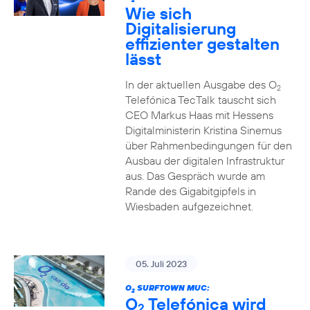
2
Wie sich
Digitalisierung
effizienter gestalten
lässt
In der aktuellen Ausgabe des O
2
Telefónica TecTalk tauscht sich
CEO Markus Haas mit Hessens
Digitalministerin Kristina Sinemus
über Rahmenbedingungen für den
Ausbau der digitalen Infrastruktur
aus. Das Gespräch wurde am
Rande des Gigabitgipfels in
Wiesbaden aufgezeichnet.
05. Juli 2023
O
SURFTOWN MUC:
2
O
Telefónica wird
2