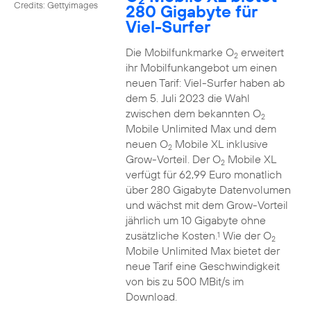
Credits: Gettyimages
280 Gigabyte für
Viel-Surfer
Die Mobilfunkmarke O
erweitert
2
ihr Mobilfunkangebot um einen
neuen Tarif: Viel-Surfer haben ab
dem 5. Juli 2023 die Wahl
zwischen dem bekannten O
2
Mobile Unlimited Max und dem
neuen O
Mobile XL inklusive
2
Grow-Vorteil. Der O
Mobile XL
2
verfügt für 62,99 Euro monatlich
über 280 Gigabyte Datenvolumen
und wächst mit dem Grow-Vorteil
jährlich um 10 Gigabyte ohne
zusätzliche Kosten.
Wie der O
1
2
Mobile Unlimited Max bietet der
neue Tarif eine Geschwindigkeit
von bis zu 500 MBit/s im
Download.