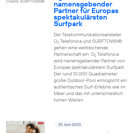
Credits: SURFTOWN®
namensgebender
Partner für Europas
spektakulärsten
Surfpark
Der Telekommunikationsanbieter
O
Telefónica und SURFTOWN®
2
gehen eine weitreichende
Partnerschaft ein: O
Telefónica
2
wird namensgebender Partner von
Europas spektakulärstem Surfpark.
Der rund 10.000 Quadratmeter
große Outdoor-Pool ermöglicht ein
authentisches Surf-Erlebnis wie im
Meer und das mit unterschiedlich
hohen Wellen.
29. Juni 2023