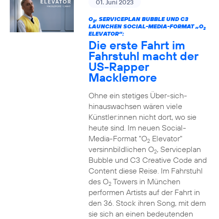
01. Juni 2023
O
, SERVICEPLAN BUBBLE UND C3
2
LAUNCHEN SOCIAL-MEDIA-FORMAT „O
2
ELEVATOR“:
Die erste Fahrt im
Fahrstuhl macht der
US-Rapper
Macklemore
Ohne ein stetiges Über-sich-
hinauswachsen wären viele
Künstler:innen nicht dort, wo sie
heute sind. Im neuen Social-
Media-Format "O
Elevator"
2
versinnbildlichen O
, Serviceplan
2
Bubble und C3 Creative Code and
Content diese Reise. Im Fahrstuhl
des O
Towers in München
2
performen Artists auf der Fahrt in
den 36. Stock ihren Song, mit dem
sie sich an einen bedeutenden