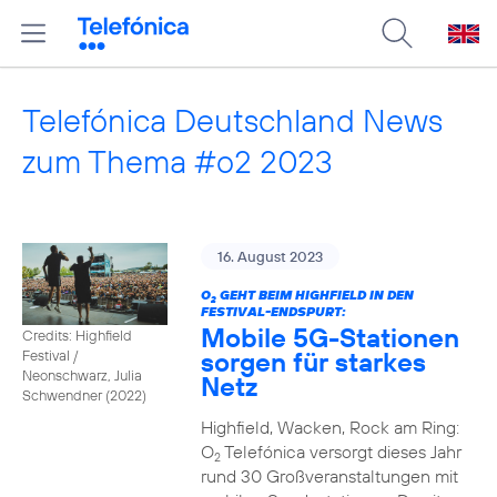
Telefónica Deutschland News
zum Thema #o2 2023
16. August 2023
O
GEHT BEIM HIGHFIELD IN DEN
2
FESTIVAL-ENDSPURT:
Mobile 5G-Stationen
Credits: Highfield
sorgen für starkes
Festival /
Neonschwarz, Julia
Netz
Schwendner (2022)
Highfield, Wacken, Rock am Ring:
O
Telefónica versorgt dieses Jahr
2
rund 30 Großveranstaltungen mit