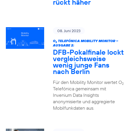
rückt häher
08. Juni 2023
O
TELEFÓNICA MOBILITY MONITOR –
2
AUSGABE 2:
DFB-Pokalfinale lockt
vergleichsweise
wenig junge Fans
nach Berlin
Für den Mobility Monitor wertet O
2
Telefónica gemeinsam mit
Invenium Data Insights
anonymisierte und aggregierte
Mobilfunkdaten aus.