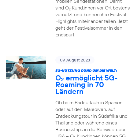
mobilen Sendestationen. Damit
sind O
Kund:innen vor Ort bestens
2
vernetzt und können ihre Festival-
Highlights miteinander teilen. Jetzt
geht der Festivalsommer in den
Endspurt.
09. August 2023
5G-NUTZUNG RUND UM DIE WELT:
O
ermöglicht 5G-
2
Roaming in 70
Ländern
Ob beim Badeurlaub in Spanien
oder auf den Malediven, auf
Entdeckungstour in Südafrika und
Thailand oder während eines
Businesstrips in die Schweiz oder
USA – O
Kund:innen können 5G