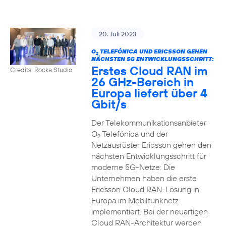
20. Juli 2023
O
TELEFÓNICA UND ERICSSON GEHEN
2
NÄCHSTEN 5G ENTWICKLUNGSSCHRITT:
Erstes Cloud RAN im
Credits: Rocka Studio
26 GHz-Bereich in
Europa liefert über 4
Gbit/s
Der Telekommunikationsanbieter
O
Telefónica und der
2
Netzausrüster Ericsson gehen den
nächsten Entwicklungsschritt für
moderne 5G-Netze: Die
Unternehmen haben die erste
Ericsson Cloud RAN-Lösung in
Europa im Mobilfunknetz
implementiert. Bei der neuartigen
Cloud RAN-Architektur werden