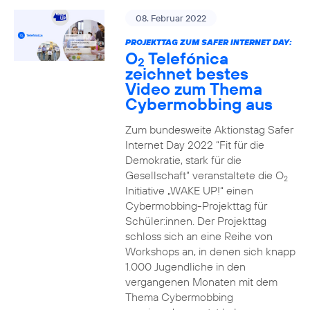
08. Februar 2022
PROJEKTTAG ZUM SAFER INTERNET DAY:
O
Telefónica
2
zeichnet bestes
Video zum Thema
Cybermobbing aus
Zum bundesweite Aktionstag Safer
Internet Day 2022 “Fit für die
Demokratie, stark für die
Gesellschaft” veranstaltete die O
2
Initiative „WAKE UP!“ einen
Cybermobbing-Projekttag für
Schüler:innen. Der Projekttag
schloss sich an eine Reihe von
Workshops an, in denen sich knapp
1.000 Jugendliche in den
vergangenen Monaten mit dem
Thema Cybermobbing