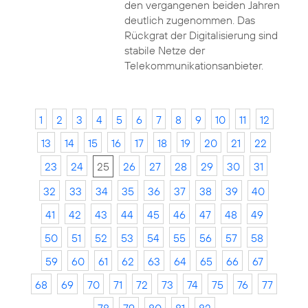
den vergangenen beiden Jahren
deutlich zugenommen. Das
Rückgrat der Digitalisierung sind
stabile Netze der
Telekommunikationsanbieter.
1
2
3
4
5
6
7
8
9
10
11
12
13
14
15
16
17
18
19
20
21
22
23
24
25
26
27
28
29
30
31
32
33
34
35
36
37
38
39
40
41
42
43
44
45
46
47
48
49
50
51
52
53
54
55
56
57
58
59
60
61
62
63
64
65
66
67
68
69
70
71
72
73
74
75
76
77