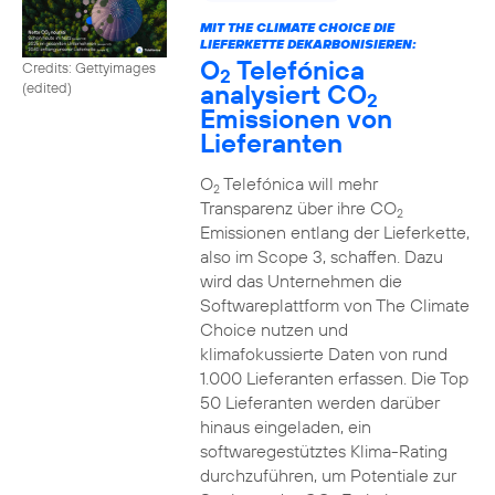
MIT THE CLIMATE CHOICE DIE
LIEFERKETTE DEKARBONISIEREN:
O
Telefónica
Credits: Gettyimages
2
analysiert CO
(edited)
2
Emissionen von
Lieferanten
O
Telefónica will mehr
2
Transparenz über ihre CO
2
Emissionen entlang der Lieferkette,
also im Scope 3, schaffen. Dazu
wird das Unternehmen die
Softwareplattform von The Climate
Choice nutzen und
klimafokussierte Daten von rund
1.000 Lieferanten erfassen. Die Top
50 Lieferanten werden darüber
hinaus eingeladen, ein
softwaregestütztes Klima-Rating
durchzuführen, um Potentiale zur