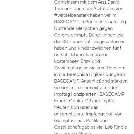
Gemeinsam mit dem Arzt Daniel
Termann und dem Ärzteteam von
#wirbleibenstark haben wir im
BASECAMP in Berlin an einem Tag
Dutzende Menschen gegen
Corona geimpft. Bürger:innen, die
das 30. Lebensjahr abgeschlossen
haben und Kinder zwischen fünf
und elf Jahren, kamen zur
kostenlosen Erst- und
Zweitimpfung sowie zum Boostern
in die Telefónica Digital Lounge im
BASECAMP. Anschließend stärkten
sie sich mit einem extra für den
Impftag konzipierten „BASECAMP
Frucht Cocktail“. Ungeimpfte
freuten sich über das
unkomplizierte Impfangebot. Von
Geimpften aus Politik und
Gesellschaft gab es viel Lob für die
gelungene Aktion.