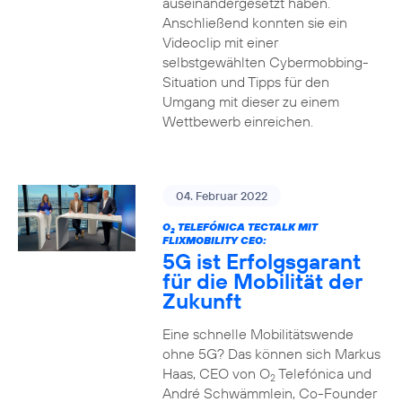
auseinandergesetzt haben.
Anschließend konnten sie ein
Videoclip mit einer
selbstgewählten Cybermobbing-
Situation und Tipps für den
Umgang mit dieser zu einem
Wettbewerb einreichen.
04. Februar 2022
O
TELEFÓNICA TECTALK MIT
2
FLIXMOBILITY CEO:
5G ist Erfolgsgarant
für die Mobilität der
Zukunft
Eine schnelle Mobilitätswende
ohne 5G? Das können sich Markus
Haas, CEO von O
Telefónica und
2
André Schwämmlein, Co-Founder