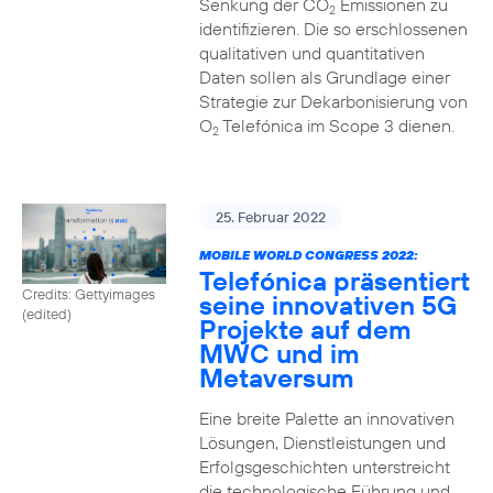
Senkung der CO
Emissionen zu
2
identifizieren. Die so erschlossenen
qualitativen und quantitativen
Daten sollen als Grundlage einer
Strategie zur Dekarbonisierung von
O
Telefónica im Scope 3 dienen.
2
25. Februar 2022
MOBILE WORLD CONGRESS 2022:
Telefónica präsentiert
Credits: Gettyimages
seine innovativen 5G
(edited)
Projekte auf dem
MWC und im
Metaversum
Eine breite Palette an innovativen
Lösungen, Dienstleistungen und
Erfolgsgeschichten unterstreicht
die technologische Führung und