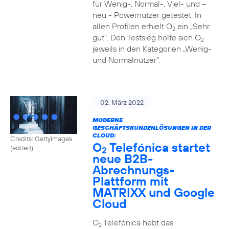
für Wenig-, Normal-, Viel- und –
neu - Powernutzer getestet. In
allen Profilen erhielt O
ein „Sehr
2
gut“. Den Testsieg holte sich O
2
jeweils in den Kategorien „Wenig-
und Normalnutzer“.
02. März 2022
MODERNE
GESCHÄFTSKUNDENLÖSUNGEN IN DER
CLOUD:
Credits: Gettyimages
O
Telefónica startet
(edited)
2
neue B2B-
Abrechnungs-
Plattform mit
MATRIXX und Google
Cloud
O
Telefónica hebt das
2