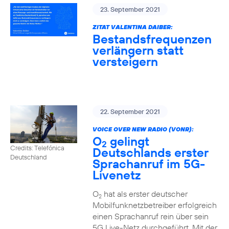
23. September 2021
ZITAT VALENTINA DAIBER:
Bestandsfrequenzen
verlängern statt
versteigern
22. September 2021
VOICE OVER NEW RADIO (VONR):
O
gelingt
2
Credits: Telefónica
Deutschlands erster
Deutschland
Sprachanruf im 5G-
Livenetz
O
hat als erster deutscher
2
Mobilfunknetzbetreiber erfolgreich
einen Sprachanruf rein über sein
5G Live-Netz durchgeführt. Mit der