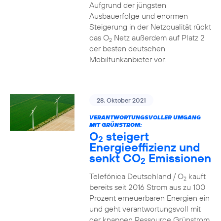
Aufgrund der jüngsten
Ausbauerfolge und enormen
Steigerung in der Netzqualität rückt
das O
Netz außerdem auf Platz 2
2
der besten deutschen
Mobilfunkanbieter vor.
28. Oktober 2021
VERANTWORTUNGSVOLLER UMGANG
MIT GRÜNSTROM:
O
steigert
2
Energieeffizienz und
senkt CO
Emissionen
2
Telefónica Deutschland / O
kauft
2
bereits seit 2016 Strom aus zu 100
Prozent erneuerbaren Energien ein
und geht verantwortungsvoll mit
der knappen Ressource Grünstrom