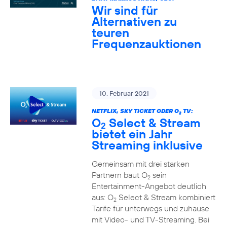
Wir sind für
Alternativen zu
teuren
Frequenzauktionen
10. Februar 2021
NETFLIX, SKY TICKET ODER O
TV:
2
O
Select & Stream
2
bietet ein Jahr
Streaming inklusive
Gemeinsam mit drei starken
Partnern baut O
sein
2
Entertainment-Angebot deutlich
aus: O
Select & Stream kombiniert
2
Tarife für unterwegs und zuhause
mit Video- und TV-Streaming. Bei