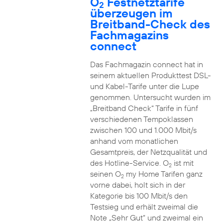
O
Festnetztarife
2
überzeugen im
Breitband-Check des
Fachmagazins
connect
Das Fachmagazin connect hat in
seinem aktuellen Produkttest DSL-
und Kabel-Tarife unter die Lupe
genommen. Untersucht wurden im
„Breitband Check“ Tarife in fünf
verschiedenen Tempoklassen
zwischen 100 und 1.000 Mbit/s
anhand vom monatlichen
Gesamtpreis, der Netzqualität und
des Hotline-Service. O
ist mit
2
seinen O
my Home Tarifen ganz
2
vorne dabei, holt sich in der
Kategorie bis 100 Mbit/s den
Testsieg und erhält zweimal die
Note „Sehr Gut“ und zweimal ein