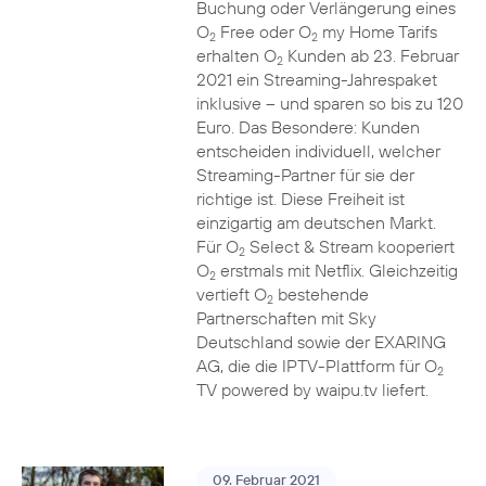
Buchung oder Verlängerung eines
O
Free oder O
my Home Tarifs
2
2
erhalten O
Kunden ab 23. Februar
2
2021 ein Streaming-Jahrespaket
inklusive – und sparen so bis zu 120
Euro. Das Besondere: Kunden
entscheiden individuell, welcher
Streaming-Partner für sie der
richtige ist. Diese Freiheit ist
einzigartig am deutschen Markt.
Für O
Select & Stream kooperiert
2
O
erstmals mit Netflix. Gleichzeitig
2
vertieft O
bestehende
2
Partnerschaften mit Sky
Deutschland sowie der EXARING
AG, die die IPTV-Plattform für O
2
TV powered by waipu.tv liefert.
09. Februar 2021