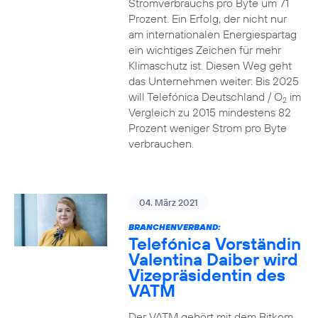
Stromverbrauchs pro Byte um 71
Prozent. Ein Erfolg, der nicht nur
am internationalen Energiespartag
ein wichtiges Zeichen für mehr
Klimaschutz ist. Diesen Weg geht
das Unternehmen weiter: Bis 2025
will Telefónica Deutschland / O
im
2
Vergleich zu 2015 mindestens 82
Prozent weniger Strom pro Byte
verbrauchen.
04. März 2021
BRANCHENVERBAND:
Telefónica Vorständin
Valentina Daiber wird
Vizepräsidentin des
VATM
Der VATM gehört mit dem Bitkom