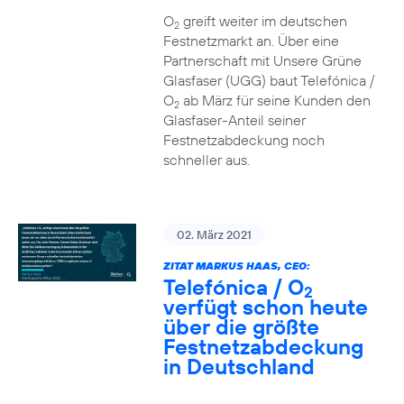
O
greift weiter im deutschen
2
Festnetzmarkt an. Über eine
Partnerschaft mit Unsere Grüne
Glasfaser (UGG) baut Telefónica /
O
ab März für seine Kunden den
2
Glasfaser-Anteil seiner
Festnetzabdeckung noch
schneller aus.
02. März 2021
ZITAT MARKUS HAAS, CEO:
Telefónica / O
2
verfügt schon heute
über die größte
Festnetzabdeckung
in Deutschland