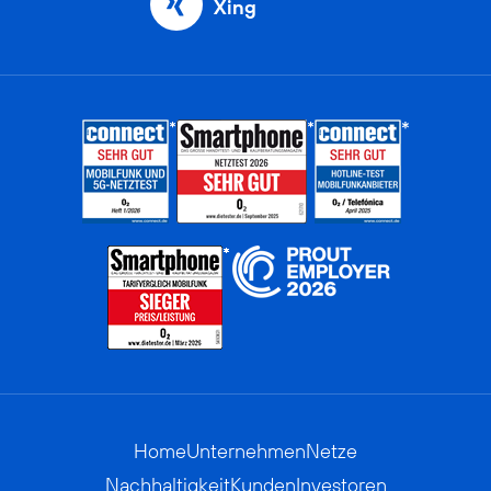
Xing
Home
Unternehmen
Netze
Nachhaltigkeit
Kunden
Investoren