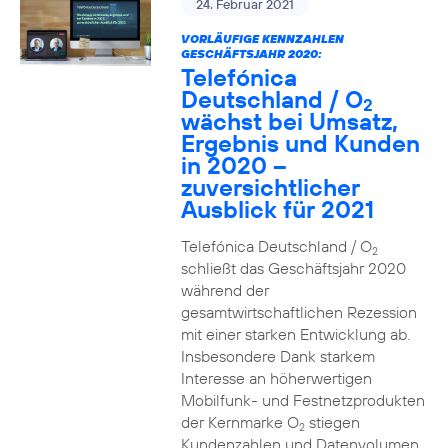
24. Februar 2021
VORLÄUFIGE KENNZAHLEN
GESCHÄFTSJAHR 2020:
Telefónica
Deutschland / O
2
wächst bei Umsatz,
Ergebnis und Kunden
in 2020 –
zuversichtlicher
Ausblick für 2021
Telefónica Deutschland / O
2
schließt das Geschäftsjahr 2020
während der
gesamtwirtschaftlichen Rezession
mit einer starken Entwicklung ab.
Insbesondere Dank starkem
Interesse an höherwertigen
Mobilfunk- und Festnetzprodukten
der Kernmarke O
stiegen
2
Kundenzahlen und Datenvolumen