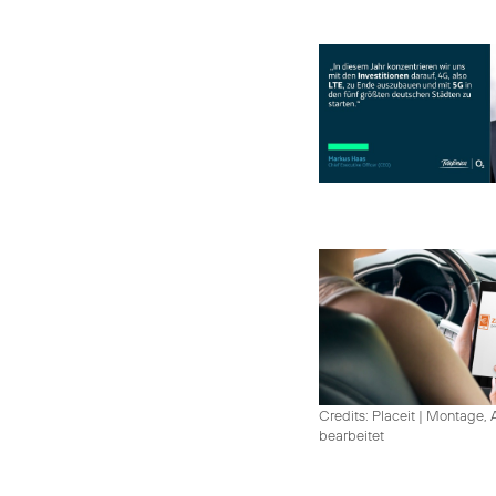
Credits: Placeit
|
Montage, A
bearbeitet