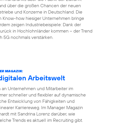
land über die großen Chancen der neuen
etriebe und Konzerne in Deutschland. Die
en Know-how hiesiger Unternehmen bringe
rdem zeigen Industriebeispiele: Dank der
r zurück in Hochlohnländer kommen – der Trend
ch 5G nochmals verstärken.
ER MAGAZIN:
digitalen Arbeitswelt
en an Unternehmen und Mitarbeiter im
r schneller und flexibler auf dynamische
iche Entwicklung von Fähigkeiten und
 linearer Karriereweg. Im Manager Magazin
ardt mit Sandrina Lorenz darüber, wie
elche Trends es aktuell im Recruiting gibt.