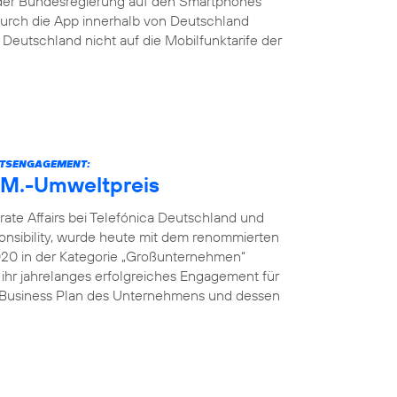
der Bundesregierung auf den Smartphones
s durch die App innerhalb von Deutschland
eutschland nicht auf die Mobilfunktarife der
ITSENGAGEMENT:
U.M.-Umweltpreis
rate Affairs bei Telefónica Deutschland und
onsibility, wurde heute mit dem renommierten
2020 in der Kategorie „Großunternehmen“
 ihr jahrelanges erfolgreiches Engagement für
e Business Plan des Unternehmens und dessen