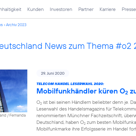
haltigkeit
Kunden
Investoren
Partner
Karriere
Presse
ws
Archiv 2023
Deutschland News zum Thema #o2
29. Juni 2020
TELECOM HANDEL LESERWAHL 2020:
Mobilfunkhändler küren O
z
2
O
ist bei seinen Händlern beliebter denn je. D
2
Leserwahl des Handelsmagazins für Telekommun
renommierten Münchner Fachzeitschrift, über
land / Fernanda
Deutschland, haben O
zum besten Mobilfunkanb
2
Mobilfunkmarke ihre Erfolgsserie im Handel fort