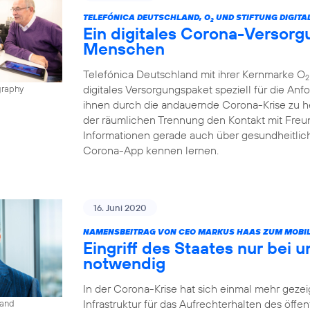
TELEFÓNICA DEUTSCHLAND, O
UND STIFTUNG DIGITA
2
Ein digitales Corona-Versorg
Menschen
Telefónica Deutschland mit ihrer Kernmarke O
2
digitales Versorgungspaket speziell für die A
graphy
ihnen durch die andauernde Corona-Krise zu h
der räumlichen Trennung den Kontakt mit Freun
Informationen gerade auch über gesundheitlic
Corona-App kennen lernen.
16. Juni 2020
NAMENSBEITRAG VON CEO MARKUS HAAS ZUM MOBIL
Eingriff des Staates nur bei 
notwendig
In der Corona-Krise hat sich einmal mehr gezeig
Infrastruktur für das Aufrechterhalten des öffe
land