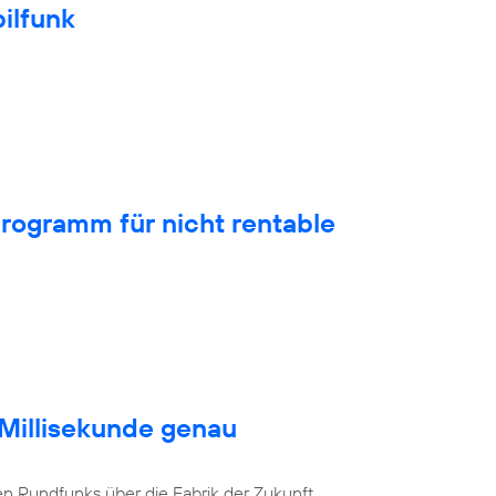
ilfunk
rogramm für nicht rentable
 Millisekunde genau
en Rundfunks über die Fabrik der Zukunft