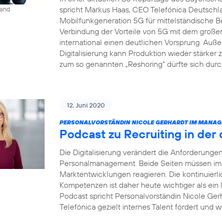
spricht Markus Haas, CEO Telefónica Deutsch
land
Mobilfunkgeneration 5G für mittelständische B
Verbindung der Vorteile von 5G mit dem groß
international einen deutlichen Vorsprung. Auße
Digitalisierung kann Produktion wieder stärke
zum so genannten „Reshoring“ dürfte sich dur
12. Juni 2020
PERSONALVORSTÄNDIN NICOLE GERHARDT IM MANAG
Podcast zu Recruiting in der 
Die Digitalisierung verändert die Anforderung
Personalmanagement. Beide Seiten müssen imme
Marktentwicklungen reagieren. Die kontinuierl
Kompetenzen ist daher heute wichtiger als ein
Podcast spricht Personalvorständin Nicole Gerh
Telefónica gezielt internes Talent fördert und w