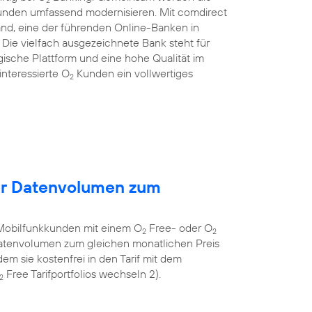
Kunden umfassend modernisieren. Mit comdirect
and, eine der führenden Online-Banken in
ie vielfach ausgezeichnete Bank steht für
gische Plattform und eine hohe Qualität im
nteressierte O
Kunden ein vollwertiges
2
hr Datenvolumen zum
Mobilfunkkunden mit einem O
Free- oder O
2
2
 Datenvolumen zum gleichen monatlichen Preis
em sie kostenfrei in den Tarif mit dem
Free Tarifportfolios wechseln 2).
2