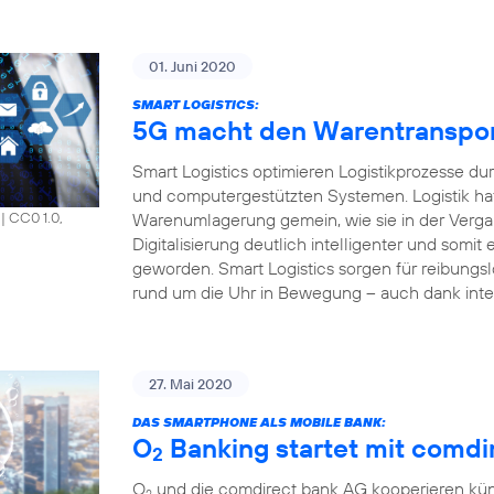
01. Juni 2020
SMART LOGISTICS:
5G macht den Warentransport 
Smart Logistics optimieren Logistikprozesse du
und computergestützten Systemen. Logistik hat
Warenumlagerung gemein, wie sie in der Vergang
|
CC0 1.0,
Digitalisierung deutlich intelligenter und somit e
geworden. Smart Logistics sorgen für reibungsl
rund um die Uhr in Bewegung – auch dank inte
27. Mai 2020
DAS SMARTPHONE ALS MOBILE BANK:
O
Banking startet mit comdir
2
O
und die comdirect bank AG kooperieren künf
2