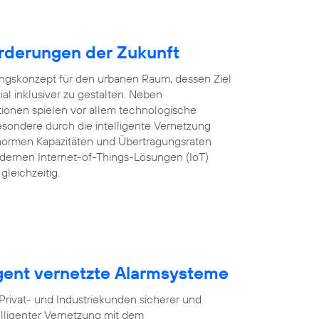
rderungen der Zukunft
lungskonzept für den urbanen Raum, dessen Ziel
ozial inklusiver zu gestalten. Neben
tionen spielen vor allem technologische
sondere durch die intelligente Vernetzung
ormen Kapazitäten und Übertragungsraten
ernen Internet-of-Things-Lösungen (IoT)
gleichzeitig.
igent vernetzte Alarmsysteme
ivat- und Industriekunden sicherer und
lligenter Vernetzung mit dem