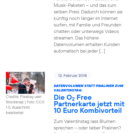
Musik-Paketen – und das zum
selben Preis. Dadurch können sie
künftig noch länger im Internet
surfen, mit Familie und Freunden
chatten oder unterwegs Videos
streamen. Das höhere
Datenvolumen erhalten Kunden
automatisch bei jeder […]
12. Februar 2018
DATENVOLUMEN STATT PRALINEN ZUM
VALENTINSTAG:
Die O
Free
Credits: Pixabay user
2
Partnerkarte jetzt mit
Stocksnap
|
Foto: CC0
1.0, Ausschnitt
10 Euro Kombivorteil
bearbeitet
Zum Valentinstag lass Blumen
sprechen – oder lieber Pralinen?