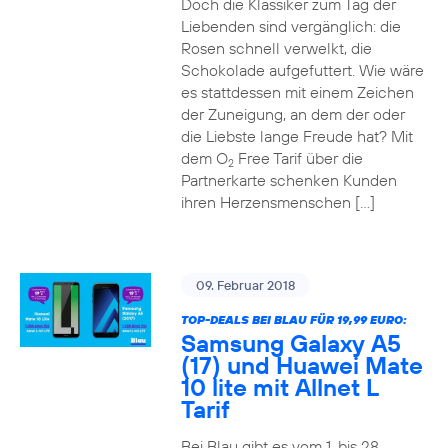
Doch die Klassiker zum Tag der
Liebenden sind vergänglich: die
Rosen schnell verwelkt, die
Schokolade aufgefuttert. Wie wäre
es stattdessen mit einem Zeichen
der Zuneigung, an dem der oder
die Liebste lange Freude hat? Mit
dem O
Free Tarif über die
2
Partnerkarte schenken Kunden
ihren Herzensmenschen […]
09. Februar 2018
TOP-DEALS BEI BLAU FÜR 19,99 EURO:
Samsung Galaxy A5
(17) und Huawei Mate
10 lite mit Allnet L
Tarif
Bei Blau gibt es vom 1. bis 28.