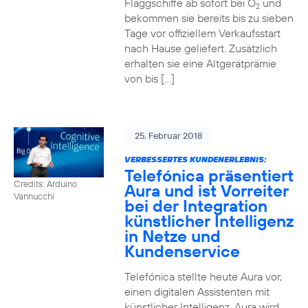
Flaggschiffe ab sofort bei O
und
2
bekommen sie bereits bis zu sieben
Tage vor offiziellem Verkaufsstart
nach Hause geliefert. Zusätzlich
erhalten sie eine Altgerätprämie
von bis […]
25. Februar 2018
VERBESSERTES KUNDENERLEBNIS:
Telefónica präsentiert
Credits: Arduino
Aura und ist Vorreiter
Vannucchi
bei der Integration
künstlicher Intelligenz
in Netze und
Kundenservice
Telefónica stellte heute Aura vor,
einen digitalen Assistenten mit
künstlicher Intelligenz. Aura wird