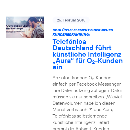
26. Februar 2018
SCHLÜSSELELEMENT EINER NEUEN
KUNDENERFAHRUNG:
Telefónica
Deutschland führt
künstliche Intelligenz
„Aura“ für O
-Kunden
2
ein
Ab sofort können O
-Kunden
2
einfach per Facebook Messenger
ihre Datennutzung abfragen. Dafür
müssen sie nur schreiben: „Wieviel
Datenvolumen habe ich diesen
Monat verbraucht?“ und Aura,
Telefónicas selbstlernende
künstliche Intelligenz, liefert
prompt die Antwort. Kunden