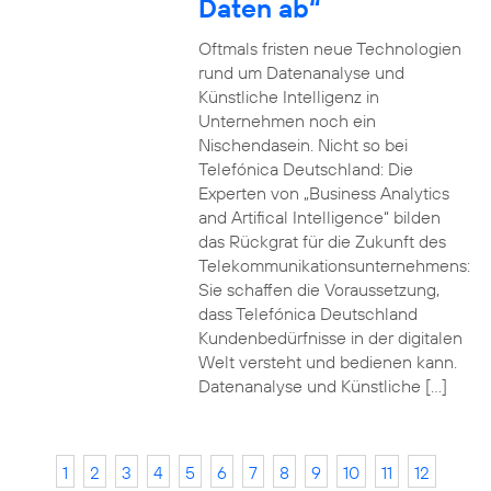
Daten ab“
Oftmals fristen neue Technologien
rund um Datenanalyse und
Künstliche Intelligenz in
Unternehmen noch ein
Nischendasein. Nicht so bei
Telefónica Deutschland: Die
Experten von „Business Analytics
and Artifical Intelligence“ bilden
das Rückgrat für die Zukunft des
Telekommunikationsunternehmens:
Sie schaffen die Voraussetzung,
dass Telefónica Deutschland
Kundenbedürfnisse in der digitalen
Welt versteht und bedienen kann.
Datenanalyse und Künstliche […]
1
2
3
4
5
6
7
8
9
10
11
12