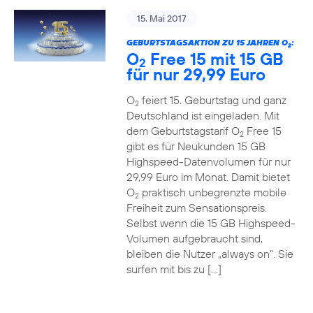
15. Mai 2017
GEBURTSTAGSAKTION ZU 15 JAHREN O
:
2
O
Free 15 mit 15 GB
2
für nur 29,99 Euro
O
feiert 15. Geburtstag und ganz
2
Deutschland ist eingeladen. Mit
dem Geburtstagstarif O
Free 15
2
gibt es für Neukunden 15 GB
Highspeed-Datenvolumen für nur
29,99 Euro im Monat. Damit bietet
O
praktisch unbegrenzte mobile
2
Freiheit zum Sensationspreis.
Selbst wenn die 15 GB Highspeed-
Volumen aufgebraucht sind,
bleiben die Nutzer „always on“. Sie
surfen mit bis zu […]