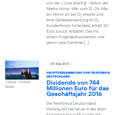
von der „I love sharing“ -Aktion der
Marke Honor. Wer vom 12.-26. Mai
ein Honor 6X bei O
erwirbt und
2
eine Geräteberwertung im O
2
Kundenforum hinterlässt, erhält 30
Euro zurück erstattet. Das mit
einem Fingerabdrucksensor und
gleich zwei Kameras […]
09. Mai 2017
HAUPTVERSAMMLUNG VON TELEFÓNICA
DEUTSCHLAND:
Dividende von 744
Credits: Christian
Millionen Euro für das
Müller
Geschäftsjahr 2016
Die Telefónica Deutschland
Holding AG hat heute in der alten
Kongresshalle in München die