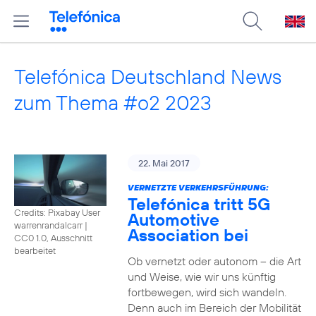
Telefónica Deutschland News
zum Thema #o2 2023
22. Mai 2017
VERNETZTE VERKEHRSFÜHRUNG:
Telefónica tritt 5G
Credits: Pixabay User
Automotive
warrenrandalcarr
|
Association bei
CC0 1.0, Ausschnitt
bearbeitet
Ob vernetzt oder autonom – die Art
und Weise, wie wir uns künftig
fortbewegen, wird sich wandeln.
Denn auch im Bereich der Mobilität