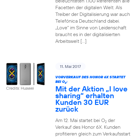
beleuchteten 1.100 Referenten alle
Facetten der digitalen Welt. Als
Treiber der Digitalisierung war auch
Telefónica Deutschland dabei.
„Love“ im Sinne von Leidenschaft
braucht es in der digitalisierten
Arbeitswelt […]
11. Mai 2017
VORVERKAUF DES HONOR 6X STARTET
BEI O
:
2
Mit der Aktion „I love
Credits: Huawei
sharing“ erhalten
Kunden 30 EUR
zurück
Am 12. Mai startet bei O
der
2
Verkauf des Honor 6X. Kunden
profitieren gleich zum Verkaufsstart