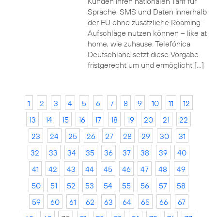
Kunden ihren nationalen Tarif für
Sprache, SMS und Daten innerhalb
der EU ohne zusätzliche Roaming-
Aufschläge nutzen können – like at
home, wie zuhause. Telefónica
Deutschland setzt diese Vorgabe
fristgerecht um und ermöglicht […]
1
2
3
4
5
6
7
8
9
10
11
12
13
14
15
16
17
18
19
20
21
22
23
24
25
26
27
28
29
30
31
32
33
34
35
36
37
38
39
40
41
42
43
44
45
46
47
48
49
50
51
52
53
54
55
56
57
58
59
60
61
62
63
64
65
66
67