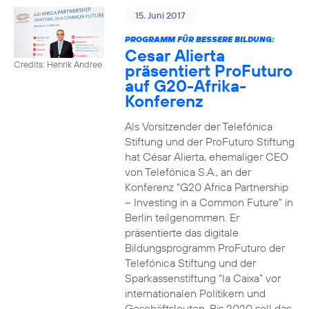
15. Juni 2017
PROGRAMM FÜR BESSERE BILDUNG:
Cesar Alierta
Credits: Henrik Andree
präsentiert ProFuturo
auf G20-Afrika-
Konferenz
Als Vorsitzender der Telefónica
Stiftung und der ProFuturo Stiftung
hat César Alierta, ehemaliger CEO
von Telefónica S.A., an der
Konferenz “G20 Africa Partnership
– Investing in a Common Future” in
Berlin teilgenommen. Er
präsentierte das digitale
Bildungsprogramm ProFuturo der
Telefónica Stiftung und der
Sparkassenstiftung “la Caixa” vor
internationalen Politikern und
Geschäftsleuten. Bis 2020 soll das