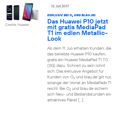
13. Juli 2017
EXKLUSIV BEI O
UND BLAU.DE:
2
Das Huawei P10 jetzt
Credits: Huawei
mit gratis MediaPad
T1 im edlen Metallic-
Look
Ab dem 11. Juli erhalten Kunden, die
das beliebte Huawei P10 kaufen,
gratis ein Huawei MediaPad T1 7.0
(3G) dazu. Schnell zu sein lohnt
sich: Das exklusive Angebot für
Kunden von O
und blau.de gilt nur,
2
solange der Vorrat an MediaPads T1
reicht. Bei O
und blau.de sichern
2
sich Neu- und Bestandskunden ein
attraktives Paket […]