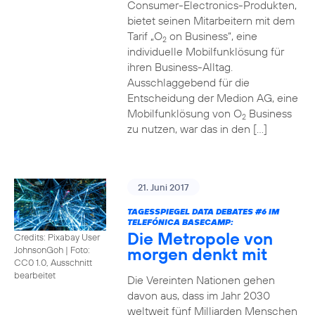
Consumer-Electronics-Produkten,
bietet seinen Mitarbeitern mit dem
Tarif „O
on Business“, eine
2
individuelle Mobilfunklösung für
ihren Business-Alltag.
Ausschlaggebend für die
Entscheidung der Medion AG, eine
Mobilfunklösung von O
Business
2
zu nutzen, war das in den […]
21. Juni 2017
TAGESSPIEGEL DATA DEBATES
#6
IM
TELEFÓNICA BASECAMP:
Die Metropole von
Credits: Pixabay User
morgen denkt mit
JohnsonGoh
|
Foto:
CC0 1.0, Ausschnitt
bearbeitet
Die Vereinten Nationen gehen
davon aus, dass im Jahr 2030
weltweit fünf Milliarden Menschen