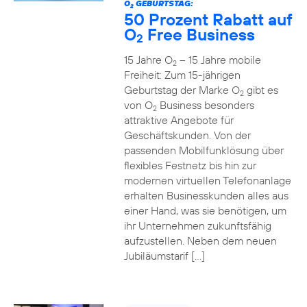
O
GEBURTSTAG:
2
50 Prozent Rabatt auf
O
Free Business
2
15 Jahre O
– 15 Jahre mobile
2
Freiheit: Zum 15-jährigen
Geburtstag der Marke O
gibt es
2
von O
Business besonders
2
attraktive Angebote für
Geschäftskunden. Von der
passenden Mobilfunklösung über
flexibles Festnetz bis hin zur
modernen virtuellen Telefonanlage
erhalten Businesskunden alles aus
einer Hand, was sie benötigen, um
ihr Unternehmen zukunftsfähig
aufzustellen. Neben dem neuen
Jubiläumstarif […]