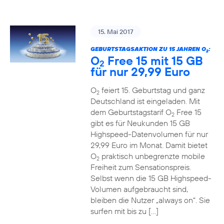
15. Mai 2017
GEBURTSTAGSAKTION ZU 15 JAHREN O
:
2
O
Free 15 mit 15 GB
2
für nur 29,99 Euro
O
feiert 15. Geburtstag und ganz
2
Deutschland ist eingeladen. Mit
dem Geburtstagstarif O
Free 15
2
gibt es für Neukunden 15 GB
Highspeed-Datenvolumen für nur
29,99 Euro im Monat. Damit bietet
O
praktisch unbegrenzte mobile
2
Freiheit zum Sensationspreis.
Selbst wenn die 15 GB Highspeed-
Volumen aufgebraucht sind,
bleiben die Nutzer „always on“. Sie
surfen mit bis zu […]