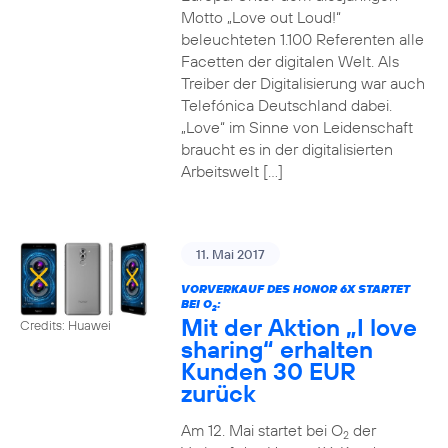
Motto „Love out Loud!“
beleuchteten 1.100 Referenten alle
Facetten der digitalen Welt. Als
Treiber der Digitalisierung war auch
Telefónica Deutschland dabei.
„Love“ im Sinne von Leidenschaft
braucht es in der digitalisierten
Arbeitswelt […]
11. Mai 2017
VORVERKAUF DES HONOR 6X STARTET
BEI O
:
2
Mit der Aktion „I love
Credits: Huawei
sharing“ erhalten
Kunden 30 EUR
zurück
Am 12. Mai startet bei O
der
2