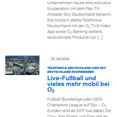
Unternehmen heute eine exklusive
Kooperation mit dem Pay-TV-
Anbieter Sky Deutschland bekannt.
Erst kürzlich stellte Telefónica
Deutschland mit der O
TV & Video
2
App sowie O
Banking weitere
2
revolutionäre Produkte vor. […]
27. Juli 2016
TELEFÓNICA DEUTSCHLAND UND SKY
DEUTSCHLAND KOOPERIEREN:
Live-Fußball und
vieles mehr mobil bei
O
2
Fußball Bundesliga oder UEFA
Champions League auf Sky – O
2
Kunden sind ab 2017 live dabei! Der
Clou: Alle Spiele und Tore gibt es