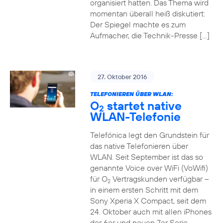
organisiert hatten. Das Thema wird
momentan überall heiß diskutiert:
Der Spiegel machte es zum
Aufmacher, die Technik-Presse […]
27. Oktober 2016
TELEFONIEREN ÜBER WLAN:
O
startet native
2
WLAN-Telefonie
Telefónica legt den Grundstein für
das native Telefonieren über
WLAN. Seit September ist das so
genannte Voice over WiFi (VoWifi)
für O
Vertragskunden verfügbar –
2
in einem ersten Schritt mit dem
Sony Xperia X Compact, seit dem
24. Oktober auch mit allen iPhones
der 6er und neuen 7er Serie.