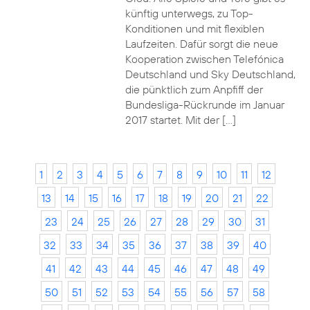
künftig unterwegs, zu Top-
Konditionen und mit flexiblen
Laufzeiten. Dafür sorgt die neue
Kooperation zwischen Telefónica
Deutschland und Sky Deutschland,
die pünktlich zum Anpfiff der
Bundesliga-Rückrunde im Januar
2017 startet. Mit der […]
1
2
3
4
5
6
7
8
9
10
11
12
13
14
15
16
17
18
19
20
21
22
23
24
25
26
27
28
29
30
31
32
33
34
35
36
37
38
39
40
41
42
43
44
45
46
47
48
49
50
51
52
53
54
55
56
57
58