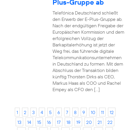
Plus-Gruppe ab
Telefónica Deutschland schließt
den Erwerb der E-Plus-Gruppe ab.
Nach der endgültigen Freigabe der
Europäischen Kommission und dem
erfolgreichen Vollzug der
Barkapitalerhöhung ist jetzt der
Weg frei, das führende digitale
Telekommunikationsunternehmen
in Deutschland zu formen. Mit dem
Abschluss der Transaktion bilden
künftig Thorsten Dirks als CEO,
Markus Haas als COO und Rachel
Empey als CFO den […]
1
2
3
4
5
6
7
8
9
10
11
12
13
14
15
16
17
18
19
20
21
22