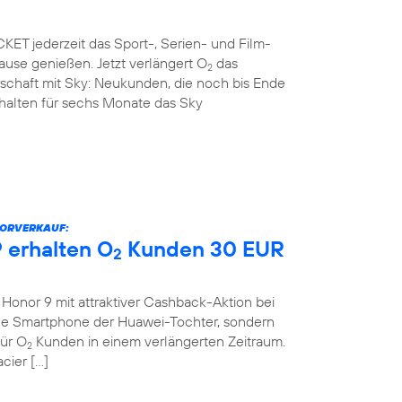
ET jederzeit das Sport-, Serien- und Film-
use genießen. Jetzt verlängert O
das
2
rschaft mit Sky: Neukunden, die noch bis Ende
rhalten für sechs Monate das Sky
VORVERKAUF:
 erhalten O
Kunden 30 EUR
2
onor 9 mit attraktiver Cashback-Aktion bei
eue Smartphone der Huawei-Tochter, sondern
für O
Kunden in einem verlängerten Zeitraum.
2
cier […]