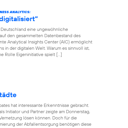
INESS ANALYTICS:
gitalisiert“
ca Deutschland eine ungewöhnliche
en auf den gesammelten Datenbestand des
e Analytical Insights Center (AIC) ermöglicht
in der digitalen Welt. Warum es sinnvoll ist,
 Rolle Eigeninitiative spielt […]
tädte
ates hat interessante Erkenntnisse gebracht.
ls Initiator und Partner zeigte am Donnerstag,
 Vernetzung lösen können. Doch für die
mierung der Abfallentsorgung benötigen diese