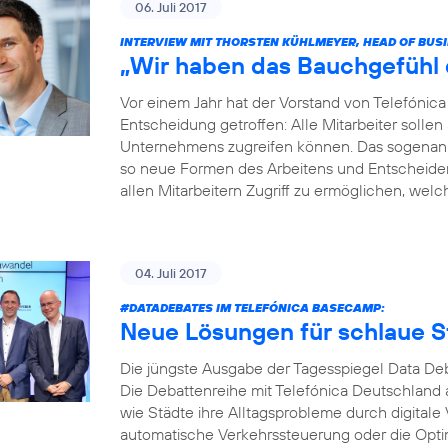
06. Juli 2017
INTERVIEW MIT THORSTEN KÜHLMEYER, HEAD OF BUS
„Wir haben das Bauchgefühl di
Vor einem Jahr hat der Vorstand von Telefóni
Entscheidung getroffen: Alle Mitarbeiter soll
Unternehmens zugreifen können. Das sogenannt
so neue Formen des Arbeitens und Entscheidens 
allen Mitarbeitern Zugriff zu ermöglichen, welche
04. Juli 2017
#DATADEBATES
IM TELEFÓNICA BASECAMP:
Neue Lösungen für schlaue S
Die jüngste Ausgabe der Tagesspiegel Data Deb
Die Debattenreihe mit Telefónica Deutschland a
wie Städte ihre Alltagsprobleme durch digitale
automatische Verkehrssteuerung oder die Opti