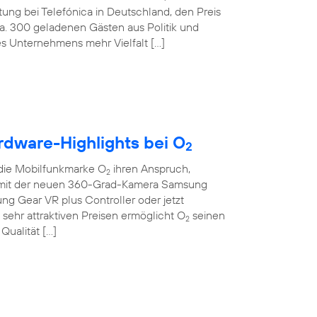
tung bei Telefónica in Deutschland, den Preis
ca. 300 geladenen Gästen aus Politik und
des Unternehmens mehr Vielfalt […]
rdware-Highlights bei O
2
die Mobilfunkmarke O
ihren Anspruch,
2
Ob mit der neuen 360-Grad-Kamera Samsung
sung Gear VR plus Controller oder jetzt
sehr attraktiven Preisen ermöglicht O
seinen
2
Qualität […]