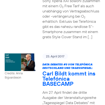
Sony Xperia XA1 sowohl zusammen
mit einem O
Free Tarif als auch
2
unabhängig von Vertragsabschluss
oder -verlängerung bei O
2
erhältlich. Exklusiv bei Telefónica
gibt es das nahezu randlose 5‘‘-
Smartphone zusammen mit einem
gratis Style Cover Stand im […]
23. April 2017
DATA DEBATES
#3
VON TELEFÓNICA
DEUTSCHLAND UND TAGESSPIEGEL:
Carl Bildt kommt ins
Credits: Anna
Telefónica
Sigvardsson
BASECAMP
Am 27. April findet die dritte
Ausgabe der Veranstaltungsreihe
„Tagesspiegel Data Debates“ mit