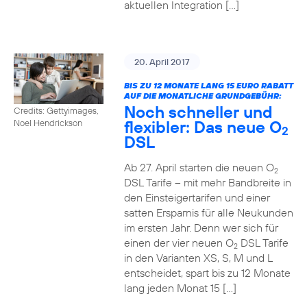
aktuellen Integration […]
20. April 2017
BIS ZU 12 MONATE LANG 15 EURO RABATT
AUF DIE MONATLICHE GRUNDGEBÜHR:
Noch schneller und
Credits: Gettyimages,
flexibler: Das neue O
Noel Hendrickson
2
DSL
Ab 27. April starten die neuen O
2
DSL Tarife – mit mehr Bandbreite in
den Einsteigertarifen und einer
satten Ersparnis für alle Neukunden
im ersten Jahr. Denn wer sich für
einen der vier neuen O
DSL Tarife
2
in den Varianten XS, S, M und L
entscheidet, spart bis zu 12 Monate
lang jeden Monat 15 […]