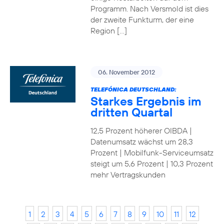
Programm. Nach Versmold ist dies
der zweite Funkturm, der eine
Region […]
06. November 2012
TELEFÓNICA DEUTSCHLAND:
Starkes Ergebnis im
dritten Quartal
12,5 Prozent höherer OIBDA |
Datenumsatz wächst um 28,3
Prozent | Mobilfunk-Serviceumsatz
steigt um 5,6 Prozent | 10,3 Prozent
mehr Vertragskunden
1
2
3
4
5
6
7
8
9
10
11
12