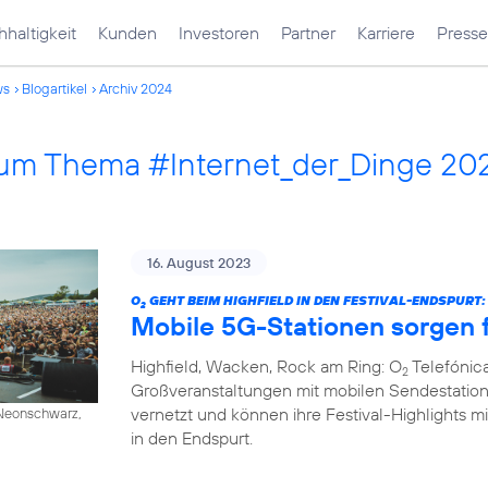
haltigkeit
Kunden
Investoren
Partner
Karriere
Presse
ws
Blogartikel
Archiv 2024
 zum Thema #Internet_der_Dinge 20
16. August 2023
O
GEHT BEIM HIGHFIELD IN DEN FESTIVAL-ENDSPURT:
2
Mobile 5G-Stationen sorgen f
Highfield, Wacken, Rock am Ring: O
Telefónica
2
Großveranstaltungen mit mobilen Sendestation
vernetzt und können ihre Festival-Highlights mi
/ Neonschwarz,
in den Endspurt.