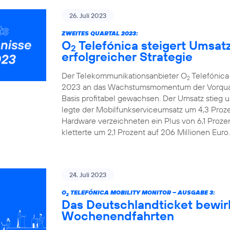
26. Juli 2023
ZWEITES QUARTAL 2023:
O
Telefónica steigert Umsat
2
erfolgreicher Strategie
Der Telekommunikationsanbieter O
Telefónica
2
2023 an das Wachstumsmomentum der Vorquarta
Basis profitabel gewachsen. Der Umsatz stieg u
legte der Mobilfunkserviceumsatz um 4,3 Prozen
Hardware verzeichneten ein Plus von 6,1 Proze
kletterte um 2,1 Prozent auf 206 Millionen Euro.
24. Juli 2023
O
TELEFÓNICA MOBILITY MONITOR – AUSGABE 3:
2
Das Deutschlandticket bewir
Wochenendfahrten