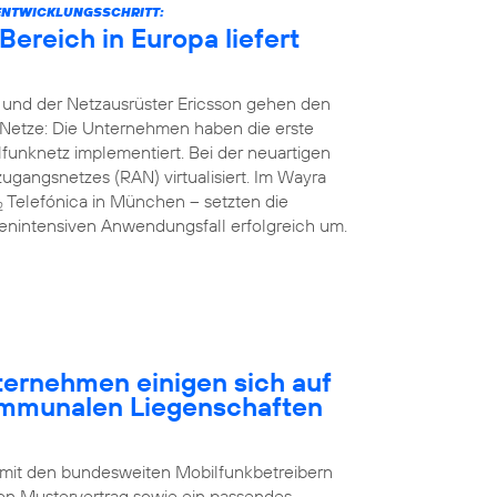
ENTWICKLUNGSSCHRITT:
ereich in Europa liefert
 und der Netzausrüster Ericsson gehen den
Netze: Die Unternehmen haben die erste
unknetz implementiert. Bei der neuartigen
gangsnetzes (RAN) virtualisiert. Im Wayra
Telefónica in München – setzten die
2
nintensiven Anwendungsfall erfolgreich um.
rnehmen einigen sich auf
ommunalen Liegenschaften
 mit den bundesweiten Mobilfunkbetreibern
n Mustervertrag sowie ein passendes