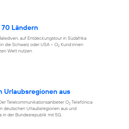
 70 Ländern
alediven, auf Entdeckungstour in Südafrika
 in die Schweiz oder USA – O
Kund:innen
2
zen Welt nutzen.
n Urlaubsregionen aus
 Der Telekommunikationsanbieter O
Telefónica
2
ten deutschen Urlaubsregionen aus und
ts in der Bundesrepublik mit 5G.