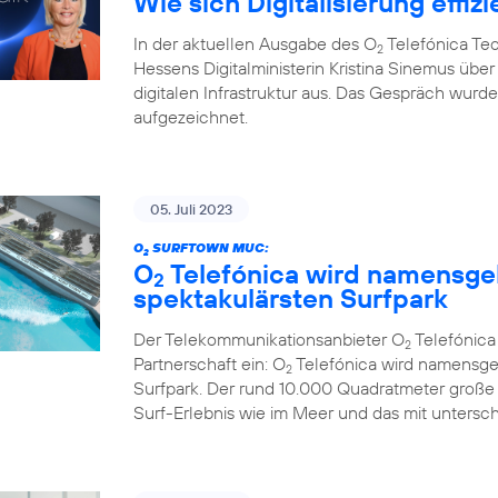
Wie sich Digitalisierung effizi
In der aktuellen Ausgabe des O
Telefónica Te
2
Hessens Digitalministerin Kristina Sinemus ü
digitalen Infrastruktur aus. Das Gespräch wur
aufgezeichnet.
05. Juli 2023
O
SURFTOWN MUC:
2
O
Telefónica wird namensge
2
spektakulärsten Surfpark
Der Telekommunikationsanbieter O
Telefónic
2
Partnerschaft ein: O
Telefónica wird namensge
2
Surfpark. Der rund 10.000 Quadratmeter große
Surf-Erlebnis wie im Meer und das mit untersc