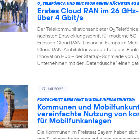
O
TELEFÓNICA UND ERICSSON GEHEN NÄCHSTEN 5G 
2
Erstes Cloud RAN im 26 GHz-B
über 4 Gbit/s
Der Telekommunikationsanbieter O
Telefónica
2
nächsten Entwicklungsschritt für moderne 5G-
Ericsson Cloud RAN-Lösung in Europa im Mobilf
Cloud RAN-Architektur werden Teile des Funkzu
Innovation Hub – der Startup-Schmiede von O
Unternehmen mit der „Datendusche“ einen date
17. Juli 2023
FORTSCHRITT BEIM PAKT DIGITALE INFRASTRUKTUR:
Kommunen und Mobilfunkunte
vereinfachte Nutzung von k
für Mobilfunkanlagen
Die Kommunen im Freistaat Bayern haben sich
und Funkmastbetreibern auf einen gemeinsame