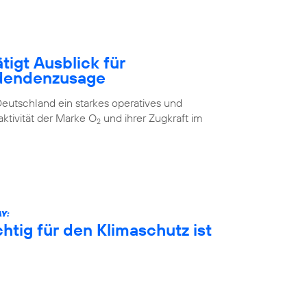
tigt Ausblick für
idendenzusage
eutschland ein starkes operatives und
aktivität der Marke O
und ihrer Zugkraft im
2
Y:
htig für den Klimaschutz ist