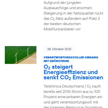
Aufgrund der jüngsten
Ausbauerfolge und enormen
Steigerung in der Netzqualität rückt
das O
Netz außerdem auf Platz 2
2
der besten deutschen
Mobilfunkanbieter vor.
28. Oktober 2021
VERANTWORTUNGSVOLLER UMGANG
MIT GRÜNSTROM:
O
steigert
2
Energieeffizienz und
senkt CO
Emissionen
2
Telefónica Deutschland / O
kauft
2
bereits seit 2016 Strom aus zu 100
Prozent erneuerbaren Energien ein
und geht verantwortungsvoll mit
der knappen Ressource Grünstrom