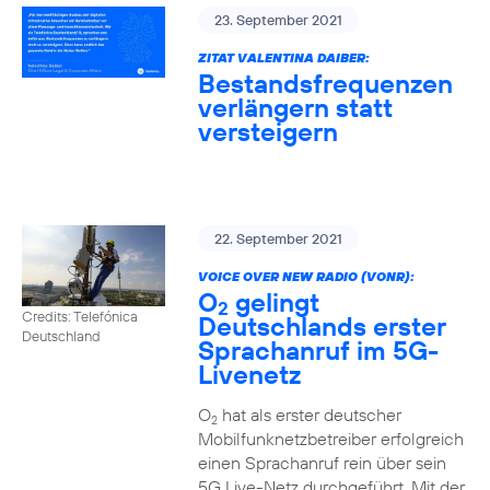
23. September 2021
ZITAT VALENTINA DAIBER:
Bestandsfrequenzen
verlängern statt
versteigern
22. September 2021
VOICE OVER NEW RADIO (VONR):
O
gelingt
2
Credits: Telefónica
Deutschlands erster
Deutschland
Sprachanruf im 5G-
Livenetz
O
hat als erster deutscher
2
Mobilfunknetzbetreiber erfolgreich
einen Sprachanruf rein über sein
5G Live-Netz durchgeführt. Mit der