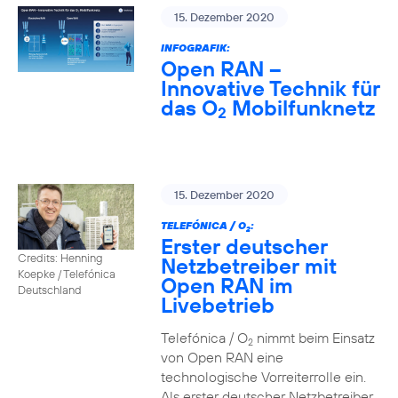
15. Dezember 2020
INFOGRAFIK:
Open RAN –
Innovative Technik für
das O
Mobilfunknetz
2
15. Dezember 2020
TELEFÓNICA / O
:
2
Erster deutscher
Credits: Henning
Netzbetreiber mit
Koepke / Telefónica
Open RAN im
Deutschland
Livebetrieb
Telefónica / O
nimmt beim Einsatz
2
von Open RAN eine
technologische Vorreiterrolle ein.
Als erster deutscher Netzbetreiber