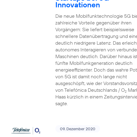
Innovationen
Die neue Mobilfunktechnologie 5G bi
zahlreiche Vorteile gegenüber ihren
Vorgängern: Sie liefert beispielsweise
schnellere Datenübertragung und ein
deutlich niedrigere Latenz. Das erleich
autonomes Interagieren von verbund
Maschinen deutlich. Darüber hinaus ist
fünfte Mobilfunkgeneration deutlich
energieeffizienter. Doch das wahre Pot
von 5G ist damit noch lange nicht
ausgeschöpft, wie der Vorstandsvorsi
von Telefónica Deutschlands / O
Mar
2
Haas kürzlich in einem Zeitungsinterv
sagte.
09. Dezember 2020