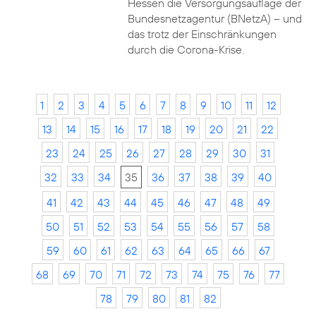
Hessen die Versorgungsauflage der
Bundesnetzagentur (BNetzA) – und
das trotz der Einschränkungen
durch die Corona-Krise.
1
2
3
4
5
6
7
8
9
10
11
12
13
14
15
16
17
18
19
20
21
22
23
24
25
26
27
28
29
30
31
32
33
34
35
36
37
38
39
40
41
42
43
44
45
46
47
48
49
50
51
52
53
54
55
56
57
58
59
60
61
62
63
64
65
66
67
68
69
70
71
72
73
74
75
76
77
78
79
80
81
82