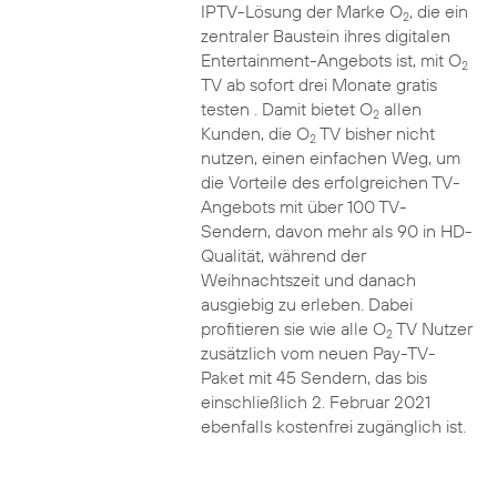
IPTV-Lösung der Marke O
, die ein
2
zentraler Baustein ihres digitalen
Entertainment-Angebots ist, mit O
2
TV ab sofort drei Monate gratis
testen . Damit bietet O
allen
2
Kunden, die O
TV bisher nicht
2
nutzen, einen einfachen Weg, um
die Vorteile des erfolgreichen TV-
Angebots mit über 100 TV-
Sendern, davon mehr als 90 in HD-
Qualität, während der
Weihnachtszeit und danach
ausgiebig zu erleben. Dabei
profitieren sie wie alle O
TV Nutzer
2
zusätzlich vom neuen Pay-TV-
Paket mit 45 Sendern, das bis
einschließlich 2. Februar 2021
ebenfalls kostenfrei zugänglich ist.