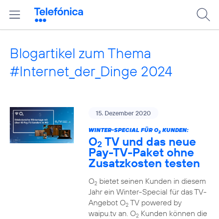
Blogartikel zum Thema
#Internet_der_Dinge 2024
15. Dezember 2020
WINTER-SPECIAL FÜR O
KUNDEN:
2
O
TV und das neue
2
Pay-TV-Paket ohne
Zusatzkosten testen
O
bietet seinen Kunden in diesem
2
Jahr ein Winter-Special für das TV-
Angebot O
TV powered by
2
waipu.tv an. O
Kunden können die
2