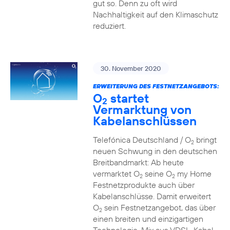
gut so. Denn zu oft wird
Nachhaltigkeit auf den Klimaschutz
reduziert.
30. November 2020
ERWEITERUNG DES FESTNETZANGEBOTS:
O
startet
2
Vermarktung von
Kabelanschlüssen
Telefónica Deutschland / O
bringt
2
neuen Schwung in den deutschen
Breitbandmarkt: Ab heute
vermarktet O
seine O
my Home
2
2
Festnetzprodukte auch über
Kabelanschlüsse. Damit erweitert
O
sein Festnetzangebot, das über
2
einen breiten und einzigartigen