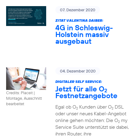
07. Dezember 2020
ZITAT VALENTINA DAIBER:
4G in Schleswig-
Holstein massiv
ausgebaut
04. Dezember 2020
DIGITALER SELF SERVICE:
Jetzt für alle O
2
Credits: Placeit
|
Festnetzangebote
Montage, Ausschnitt
bearbeitet
Egal ob O
Kunden über O
DSL
2
2
oder unser neues Kabel-Angebot
online gehen möchten: Die O
my
2
Service Suite unterstützt sie dabei,
ihren Router, ihre