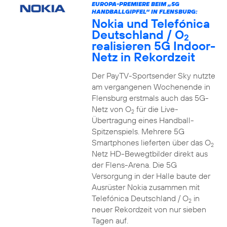
EUROPA-PREMIERE BEIM „5G
HANDBALLGIPFEL“ IN FLENSBURG:
Nokia und Telefónica
Deutschland / O
2
realisieren 5G Indoor-
Netz in Rekordzeit
Der PayTV-Sportsender Sky nutzte
am vergangenen Wochenende in
Flensburg erstmals auch das 5G-
Netz von O
für die Live-
2
Übertragung eines Handball-
Spitzenspiels. Mehrere 5G
Smartphones lieferten über das O
2
Netz HD-Bewegtbilder direkt aus
der Flens-Arena. Die 5G
Versorgung in der Halle baute der
Ausrüster Nokia zusammen mit
Telefónica Deutschland / O
in
2
neuer Rekordzeit von nur sieben
Tagen auf.