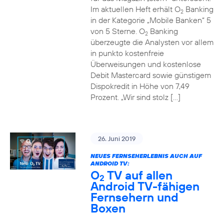
Im aktuellen Heft erhält O
Banking
2
in der Kategorie „Mobile Banken“ 5
von 5 Sterne. O
Banking
2
überzeugte die Analysten vor allem
in punkto kostenfreie
Überweisungen und kostenlose
Debit Mastercard sowie günstigem
Dispokredit in Höhe von 7,49
Prozent. „Wir sind stolz […]
26. Juni 2019
NEUES FERNSEHERLEBNIS AUCH AUF
ANDROID TV:
O
TV auf allen
2
Android TV-fähigen
Fernsehern und
Boxen