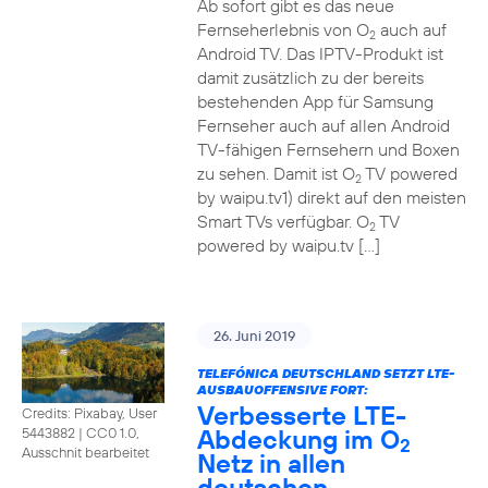
Ab sofort gibt es das neue
Fernseherlebnis von O
auch auf
2
Android TV. Das IPTV-Produkt ist
damit zusätzlich zu der bereits
bestehenden App für Samsung
Fernseher auch auf allen Android
TV-fähigen Fernsehern und Boxen
zu sehen. Damit ist O
TV powered
2
by waipu.tv1) direkt auf den meisten
Smart TVs verfügbar. O
TV
2
powered by waipu.tv […]
26. Juni 2019
TELEFÓNICA DEUTSCHLAND SETZT LTE-
AUSBAUOFFENSIVE FORT:
Verbesserte LTE-
Credits: Pixabay, User
Abdeckung im O
5443882
|
CC0 1.0,
2
Ausschnit bearbeitet
Netz in allen
deutschen