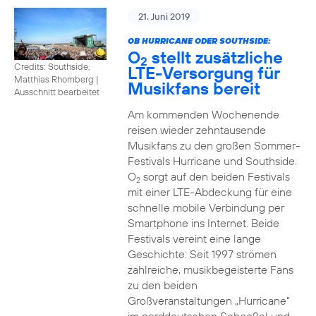
21. Juni 2019
OB HURRICANE ODER SOUTHSIDE:
O
stellt zusätzliche
2
Credits: Southside,
LTE-Versorgung für
Matthias Rhomberg
|
Musikfans bereit
Ausschnitt bearbeitet
Am kommenden Wochenende
reisen wieder zehntausende
Musikfans zu den großen Sommer-
Festivals Hurricane und Southside.
O
sorgt auf den beiden Festivals
2
mit einer LTE-Abdeckung für eine
schnelle mobile Verbindung per
Smartphone ins Internet. Beide
Festivals vereint eine lange
Geschichte: Seit 1997 strömen
zahlreiche, musikbegeisterte Fans
zu den beiden
Großveranstaltungen „Hurricane“