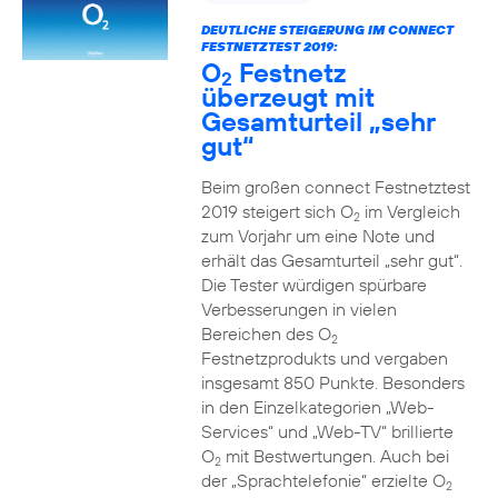
DEUTLICHE STEIGERUNG IM CONNECT
FESTNETZTEST 2019:
O
Festnetz
2
überzeugt mit
Gesamturteil „sehr
gut“
Beim großen connect Festnetztest
2019 steigert sich O
im Vergleich
2
zum Vorjahr um eine Note und
erhält das Gesamturteil „sehr gut“.
Die Tester würdigen spürbare
Verbesserungen in vielen
Bereichen des O
2
Festnetzprodukts und vergaben
insgesamt 850 Punkte. Besonders
in den Einzelkategorien „Web-
Services“ und „Web-TV“ brillierte
O
mit Bestwertungen. Auch bei
2
der „Sprachtelefonie“ erzielte O
2