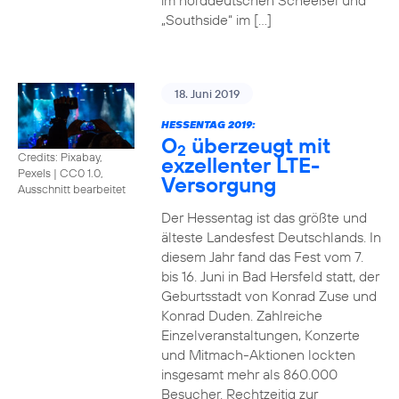
im norddeutschen Scheeßel und
„Southside“ im […]
18. Juni 2019
HESSENTAG 2019:
O
überzeugt mit
2
Credits: Pixabay,
exzellenter LTE-
Pexels
|
CC0 1.0,
Versorgung
Ausschnitt bearbeitet
Der Hessentag ist das größte und
älteste Landesfest Deutschlands. In
diesem Jahr fand das Fest vom 7.
bis 16. Juni in Bad Hersfeld statt, der
Geburtsstadt von Konrad Zuse und
Konrad Duden. Zahlreiche
Einzelveranstaltungen, Konzerte
und Mitmach-Aktionen lockten
insgesamt mehr als 860.000
Besucher. Rechtzeitig zur