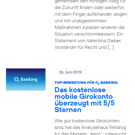
gemeinsam den richtigen Weg für
die Zukunft finden oder weiterhin
mit dem Finger aufeinander zeigen
und mit unabgestimmten
Maßnahmen zulasten anderer die
Situation verschlimmbessern. Ein
Statement von Valentina Daiber,
Vorständin für Recht und […]
26. Juni 2019
TOP-BEWERTUNG FÜR O
BANKING:
2
Das kostenlose
mobile Girokonto
überzeugt mit 5/5
Sternen
Wie gut kostenlose Girokonten
sind, hat das Analysehaus Tetralog
für das Magazin „stern“ untersucht.