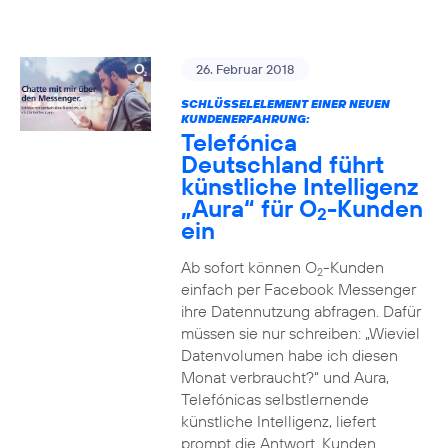
26. Februar 2018
SCHLÜSSELELEMENT EINER NEUEN
KUNDENERFAHRUNG:
Telefónica
Deutschland führt
künstliche Intelligenz
„Aura“ für O
-Kunden
2
ein
Ab sofort können O
-Kunden
2
einfach per Facebook Messenger
ihre Datennutzung abfragen. Dafür
müssen sie nur schreiben: „Wieviel
Datenvolumen habe ich diesen
Monat verbraucht?“ und Aura,
Telefónicas selbstlernende
künstliche Intelligenz, liefert
prompt die Antwort. Kunden