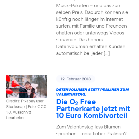
Musik-Paketen – und das zum
selben Preis. Dadurch können sie
künftig noch länger im Internet
surfen, mit Familie und Freunden
chatten oder unterwegs Videos
streamen. Das höhere
Datenvolumen erhalten Kunden
automatisch bei jeder […]
12. Februar 2018
DATENVOLUMEN STATT PRALINEN ZUM
VALENTINSTAG:
Die O
Free
Credits: Pixabay user
2
Partnerkarte jetzt mit
Stocksnap
|
Foto: CC0
1.0, Ausschnitt
10 Euro Kombivorteil
bearbeitet
Zum Valentinstag lass Blumen
sprechen – oder lieber Pralinen?