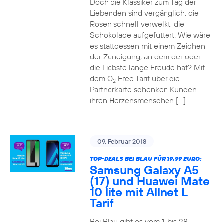
Doch die Klassiker zum Tag der
Liebenden sind vergänglich: die
Rosen schnell verwelkt, die
Schokolade aufgefuttert. Wie wäre
es stattdessen mit einem Zeichen
der Zuneigung, an dem der oder
die Liebste lange Freude hat? Mit
dem O
Free Tarif über die
2
Partnerkarte schenken Kunden
ihren Herzensmenschen […]
09. Februar 2018
TOP-DEALS BEI BLAU FÜR 19,99 EURO:
Samsung Galaxy A5
(17) und Huawei Mate
10 lite mit Allnet L
Tarif
Bei Blau gibt es vom 1. bis 28.