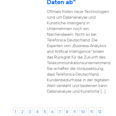
Daten ab“
Oftmals fristen neue Technologien
rund um Datenanalyse und
Künstliche Intelligenz in
Unternehmen noch ein
Nischendasein. Nicht so bei
Telefónica Deutschland: Die
Experten von „Business Analytics
and Artifical Intelligence“ bilden
das Rückgrat für die Zukunft des
Telekommunikationsunternehmens:
Sie schaffen die Voraussetzung,
dass Telefónica Deutschland
Kundenbedürfnisse in der digitalen
Welt versteht und bedienen kann.
Datenanalyse und Künstliche […]
1
2
3
4
5
6
7
8
9
10
11
12