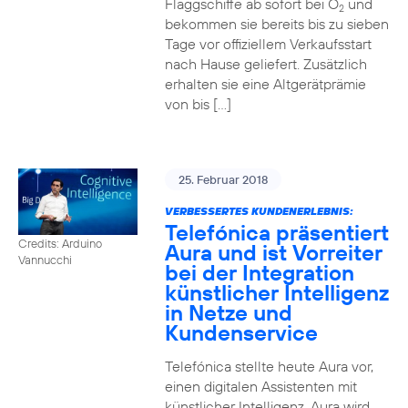
Flaggschiffe ab sofort bei O
und
2
bekommen sie bereits bis zu sieben
Tage vor offiziellem Verkaufsstart
nach Hause geliefert. Zusätzlich
erhalten sie eine Altgerätprämie
von bis […]
25. Februar 2018
VERBESSERTES KUNDENERLEBNIS:
Telefónica präsentiert
Credits: Arduino
Aura und ist Vorreiter
Vannucchi
bei der Integration
künstlicher Intelligenz
in Netze und
Kundenservice
Telefónica stellte heute Aura vor,
einen digitalen Assistenten mit
künstlicher Intelligenz. Aura wird