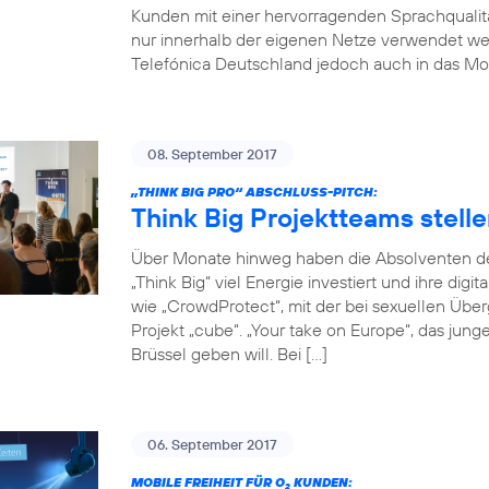
Kunden mit einer hervorragenden Sprachqualität
nur innerhalb der eigenen Netze verwendet w
Telefónica Deutschland jedoch auch in das Mob
08. September 2017
„THINK BIG PRO“ ABSCHLUSS-PITCH:
Think Big Projektteams stelle
Über Monate hinweg haben die Absolventen de
„Think Big“ viel Energie investiert und ihre digi
wie „CrowdProtect“, mit der bei sexuellen Übe
Projekt „cube“. „Your take on Europe“, das jun
Brüssel geben will. Bei […]
06. September 2017
MOBILE FREIHEIT FÜR O
KUNDEN:
2