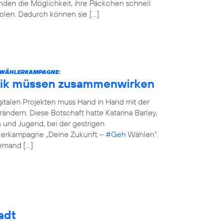
den die Möglichkeit, ihre Päckchen schnell
olen. Dadurch können sie […]
STWÄHLERKAMPAGNE:
tik müssen zusammenwirken
italen Projekten muss Hand in Hand mit der
erändern. Diese Botschaft hatte Katarina Barley,
n und Jugend, bei der gestrigen
hlerkampagne „Deine Zukunft –
#Geh
Wählen“.
jemand […]
adt