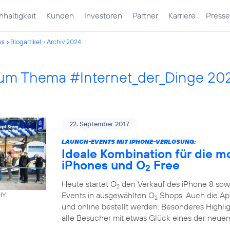
haltigkeit
Kunden
Investoren
Partner
Karriere
Presse
ws
Blogartikel
Archiv 2024
 zum Thema #Internet_der_Dinge 20
22. September 2017
LAUNCH-EVENTS MIT IPHONE-VERLOSUNG:
Ideale Kombination für die m
iPhones und O
Free
2
Heute startet O
den Verkauf des iPhone 8 sowi
2
Events in ausgewählten O
Shops. Auch die App
HY
2
und online bestellt werden. Besonderes Highli
alle Besucher mit etwas Glück eines der neuen