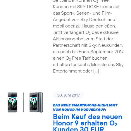
Seit Januar können O
Free
2
Kunden mit SKY TICKET jederzeit
das Sport-, Serien- und Film-
Angebot von Sky Deutschland
mobil oder zu Hause genießen.
Jetzt verlängert O
das exklusive
2
Aktionsangebot zum Start der
Partnerschaft mit Sky: Neukunden,
die noch bis Ende September 2017
einen O
Free Tarif buchen,
2
erhalten für sechs Monate das Sky
Entertainment oder […]
30. Juni 2017
DAS NEUE SMARTPHONE-HIGHLIGHT
VON HONOR IM VORVERKAUF:
Beim Kauf des neuen
Honor 9 erhalten O
2
Kunden 30 EUR