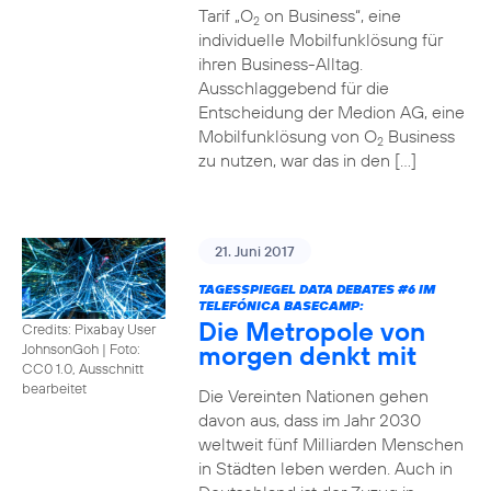
Tarif „O
on Business“, eine
2
individuelle Mobilfunklösung für
ihren Business-Alltag.
Ausschlaggebend für die
Entscheidung der Medion AG, eine
Mobilfunklösung von O
Business
2
zu nutzen, war das in den […]
21. Juni 2017
TAGESSPIEGEL DATA DEBATES
#6
IM
TELEFÓNICA BASECAMP:
Die Metropole von
Credits: Pixabay User
morgen denkt mit
JohnsonGoh
|
Foto:
CC0 1.0, Ausschnitt
bearbeitet
Die Vereinten Nationen gehen
davon aus, dass im Jahr 2030
weltweit fünf Milliarden Menschen
in Städten leben werden. Auch in