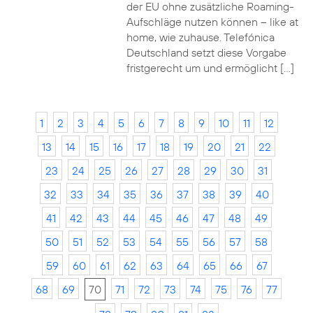
der EU ohne zusätzliche Roaming-
Aufschläge nutzen können – like at
home, wie zuhause. Telefónica
Deutschland setzt diese Vorgabe
fristgerecht um und ermöglicht […]
1
2
3
4
5
6
7
8
9
10
11
12
13
14
15
16
17
18
19
20
21
22
23
24
25
26
27
28
29
30
31
32
33
34
35
36
37
38
39
40
41
42
43
44
45
46
47
48
49
50
51
52
53
54
55
56
57
58
59
60
61
62
63
64
65
66
67
68
69
70
71
72
73
74
75
76
77