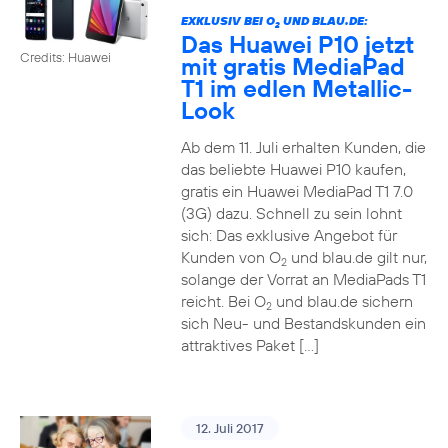
EXKLUSIV BEI O
UND BLAU.DE:
2
Das Huawei P10 jetzt
Credits: Huawei
mit gratis MediaPad
T1 im edlen Metallic-
Look
Ab dem 11. Juli erhalten Kunden, die
das beliebte Huawei P10 kaufen,
gratis ein Huawei MediaPad T1 7.0
(3G) dazu. Schnell zu sein lohnt
sich: Das exklusive Angebot für
Kunden von O
und blau.de gilt nur,
2
solange der Vorrat an MediaPads T1
reicht. Bei O
und blau.de sichern
2
sich Neu- und Bestandskunden ein
attraktives Paket […]
12. Juli 2017