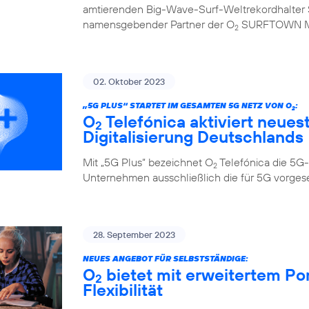
amtierenden Big-Wave-Surf-Weltrekordhalter S
namensgebender Partner der O
SURFTOWN 
2
02. Oktober 2023
„5G PLUS“ STARTET IM GESAMTEN 5G NETZ VON O
:
2
O
Telefónica aktiviert neues
2
Digitalisierung Deutschlands
Mit „5G Plus“ bezeichnet O
Telefónica die 5G-
2
Unternehmen ausschließlich die für 5G vorge
28. September 2023
NEUES ANGEBOT FÜR SELBSTSTÄNDIGE:
O
bietet mit erweitertem Po
2
Flexibilität