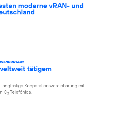
testen moderne vRAN- und
eutschland
ANWENDUNGEN:
weltweit tätigem
langfristige Kooperationsvereinbarung mit
on O
Telefónica.
2