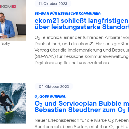
11. Oktober 2023
SD-WAN FÜR HESSISCHE KOMMUNEN:
ekom21 schließt langfristigen
über leistungsstarke Stando
O
Telefónica, einer der führenden Anbieter v
2
Deutschland, und die ekom21, Hessens größter 
graphy
Vertrag über die Implementierung und Betreu
(SD-WAN) für hessische Kommunalverwaltungen
Digitalisierung flexibel voranzutreiben.
04. Oktober 2023
O
GOES SURFING:
2
O
und Serviceplan Bubble m
2
Sebastian Steudtner zum O
2
Neuer Erlebnisbereich für die Marke O
: Neben
2
Sportbereich, beim Surfen, erfahrbar. O
geht ei
2