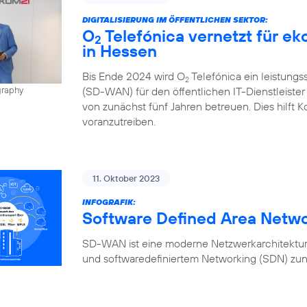
DIGITALISIERUNG IM ÖFFENTLICHEN SEKTOR:
O
Telefónica vernetzt für e
2
in Hessen
Bis Ende 2024 wird O
Telefónica ein leistung
2
(SD-WAN) für den öffentlichen IT-Dienstleiste
graphy
von zunächst fünf Jahren betreuen. Dies hilft K
voranzutreiben.
11. Oktober 2023
INFOGRAFIK:
Software Defined Area Netw
SD-WAN ist eine moderne Netzwerkarchitektur,
und softwaredefiniertem Networking (SDN) zun