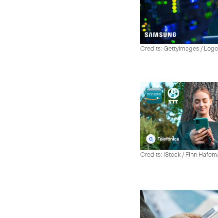
Credits: Gettyimages / Log
Credits: iStock / Finn Hafe