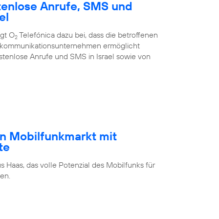
tenlose Anrufe, SMS und
el
ägt O
Telefónica dazu bei, dass die betroffenen
2
ekommunikations­unternehmen ermöglicht
stenlose Anrufe und SMS in Israel sowie von
n Mobilfunkmarkt mit
te
s Haas, das volle Potenzial des Mobilfunks für
en.