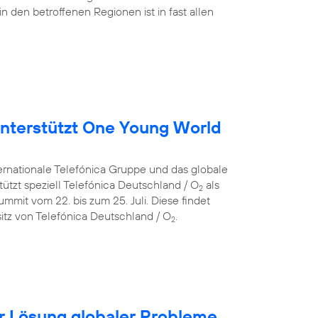
in den betroffenen Regionen ist in fast allen
nterstützt One Young World
ternationale Telefónica Gruppe und das globale
ützt speziell Telefónica Deutschland / O
als
2
mit vom 22. bis zum 25. Juli. Diese findet
itz von Telefónica Deutschland / O
.
2
für Lösung globaler Probleme