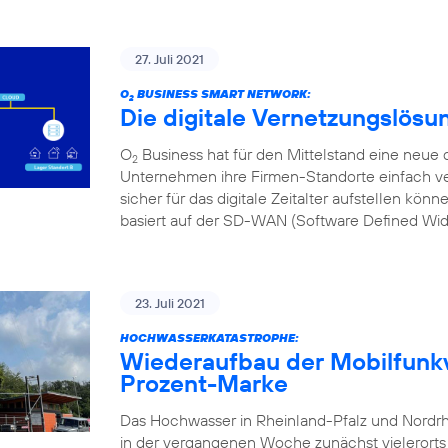
27. Juli 2021
O
BUSINESS SMART NETWORK:
2
Die digitale Vernetzungslösu
O
Business hat für den Mittelstand eine neue d
2
Unternehmen ihre Firmen-Standorte einfach ve
sicher für das digitale Zeitalter aufstellen kön
basiert auf der SD-WAN (Software Defined Wi
23. Juli 2021
HOCHWASSERKATASTROPHE:
Wiederaufbau der Mobilfunkv
Prozent-Marke
Das Hochwasser in Rheinland-Pfalz und Nordr
in der vergangenen Woche zunächst vielerorts l