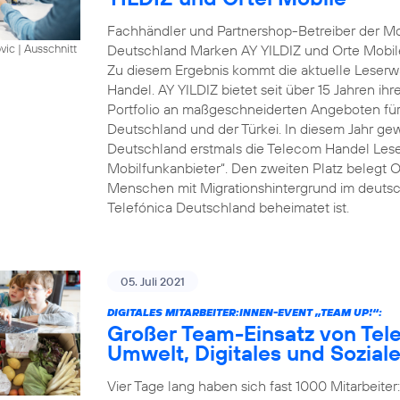
Fachhändler und Partnershop-Betreiber der Mob
Deutschland Marken AY YILDIZ und Orte Mobil
vic
|
Ausschnitt
Zu diesem Ergebnis kommt die aktuelle Leserwa
Handel. AY YILDIZ bietet seit über 15 Jahren ih
Portfolio an maßgeschneiderten Angeboten für 
Deutschland und der Türkei. In diesem Jahr gew
Deutschland erstmals die Telecom Handel Lese
Mobilfunkanbieter“. Den zweiten Platz belegt O
Menschen mit Migrationshintergrund im deutsch
Telefónica Deutschland beheimatet ist.
05. Juli 2021
DIGITALES MITARBEITER:INNEN-EVENT „TEAM UP!“:
Großer Team-Einsatz von Tel
Umwelt, Digitales und Sozial
Vier Tage lang haben sich fast 1000 Mitarbeite