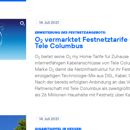
14. Juli 2021
ERWEITERUNG DES FESTNETZANGEBOTS:
O
vermarktet Festnetztarife
2
Tele Columbus
O
bietet seine O
my Home Tarife für Zuhause j
2
2
internetfähigen Kabelanschlüsse von Tele Colum
Marke O
damit die Netzinfrastruktur für ihr F
2
einzigartigen Technologie-Mix aus DSL, Kabel, 
Nach der bereits erfolgten Anbindung an das 
Partnerschaft mit Tele Columbus als zweitgrö
als 26 Millionen Haushalte mit Festnetz über K
14. Juli 2021
GIGABITGIPFEL IN HESSEN: