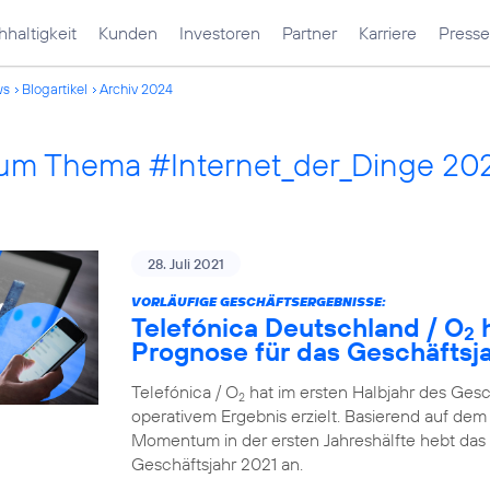
haltigkeit
Kunden
Investoren
Partner
Karriere
Presse
ws
Blogartikel
Archiv 2024
 zum Thema #Internet_der_Dinge 20
28. Juli 2021
VORLÄUFIGE GESCHÄFTSERGEBNISSE:
Telefónica Deutschland / O
h
2
Prognose für das Geschäftsj
Telefónica / O
hat im ersten Halbjahr des Ges
2
operativem Ergebnis erzielt. Basierend auf dem 
Momentum in der ersten Jahreshälfte hebt das
Geschäftsjahr 2021 an.