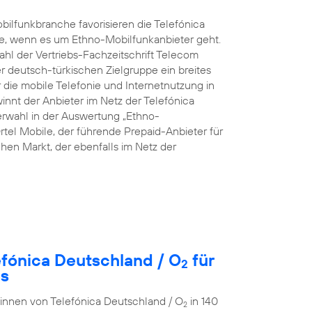
ilfunkbranche favorisieren die Telefónica
e, wenn es um Ethno-Mobilfunkanbieter geht.
hl der Vertriebs-Fachzeitschrift Telecom
rer deutsch-türkischen Zielgruppe ein breites
die mobile Telefonie und Internetnutzung in
innt der Anbieter im Netz der Telefónica
rwahl in der Auswertung „Ethno-
rtel Mobile, der führende Prepaid-Anbieter für
en Markt, der ebenfalls im Netz der
efónica Deutschland / O
für
2
es
r:innen von Telefónica Deutschland / O
in 140
2