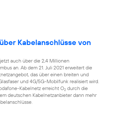
 über Kabelanschlüsse von
etzt auch über die 2,4 Millionen
bus an. Ab dem 21. Juli 2021 erweitert die
estnetzangebot, das über einen breiten und
Glasfaser und 4G/5G-Mobilfunk realisiert wird.
Vodafone-Kabelnetz erreicht O
durch die
2
ßtem deutschen Kabelnetzanbieter dann mehr
abelanschlüsse.