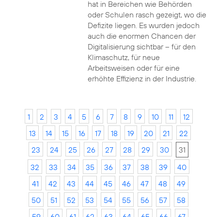
hat in Bereichen wie Behörden
oder Schulen rasch gezeigt, wo die
Defizite liegen. Es wurden jedoch
auch die enormen Chancen der
Digitalisierung sichtbar – für den
Klimaschutz, für neue
Arbeitsweisen oder für eine
erhöhte Effizienz in der Industrie.
1
2
3
4
5
6
7
8
9
10
11
12
13
14
15
16
17
18
19
20
21
22
23
24
25
26
27
28
29
30
31
32
33
34
35
36
37
38
39
40
41
42
43
44
45
46
47
48
49
50
51
52
53
54
55
56
57
58
59
60
61
62
63
64
65
66
67