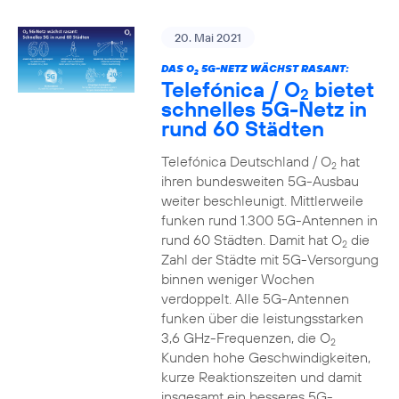
20. Mai 2021
DAS O
5G-NETZ WÄCHST RASANT:
2
Telefónica / O
bietet
2
schnelles 5G-Netz in
rund 60 Städten
Telefónica Deutschland / O
hat
2
ihren bundesweiten 5G-Ausbau
weiter beschleunigt. Mittlerweile
funken rund 1.300 5G-Antennen in
rund 60 Städten. Damit hat O
die
2
Zahl der Städte mit 5G-Versorgung
binnen weniger Wochen
verdoppelt. Alle 5G-Antennen
funken über die leistungsstarken
3,6 GHz-Frequenzen, die O
2
Kunden hohe Geschwindigkeiten,
kurze Reaktionszeiten und damit
insgesamt ein besseres 5G-