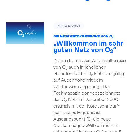
05. Mai 2021
DIE NEUE NETZKAMPAGNE VON O
:
2
„Willkommen im sehr
guten Netz von O
“
2
Durch die massive Ausbauoffensive
von O
auch in ländlichen
2
Gebieten ist das O
Netz endgültig
2
auf Augenhöhe mit dem
Wettbewerb angelangt. Das
Fachmagazin connect zeichnete
das O
Netz im Dezember 2020
2
erstmals mit der Note „sehr gut“*
aus. Dieses Ergebnis ist
Ausgangspunkt für die neue
Netzkampagne „Willkommen im
sehr guten Netz von O
“, die ab 5.