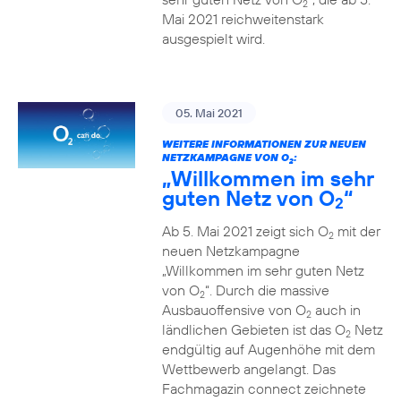
2
Mai 2021 reichweitenstark
ausgespielt wird.
05. Mai 2021
WEITERE INFORMATIONEN ZUR NEUEN
NETZKAMPAGNE VON O
:
2
„Willkommen im sehr
guten Netz von O
“
2
Ab 5. Mai 2021 zeigt sich O
mit der
2
neuen Netzkampagne
„Willkommen im sehr guten Netz
von O
“. Durch die massive
2
Ausbauoffensive von O
auch in
2
ländlichen Gebieten ist das O
Netz
2
endgültig auf Augenhöhe mit dem
Wettbewerb angelangt. Das
Fachmagazin connect zeichnete