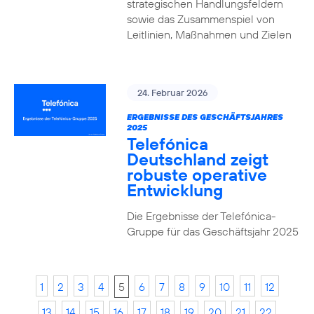
strategischen Handlungsfeldern
sowie das Zusammenspiel von
Leitlinien, Maßnahmen und Zielen
24. Februar 2026
ERGEBNISSE DES GESCHÄFTSJAHRES
2025
Telefónica
Deutschland zeigt
robuste operative
Entwicklung
Die Ergebnisse der Telefónica-
Gruppe für das Geschäftsjahr 2025
1
2
3
4
5
6
7
8
9
10
11
12
13
14
15
16
17
18
19
20
21
22