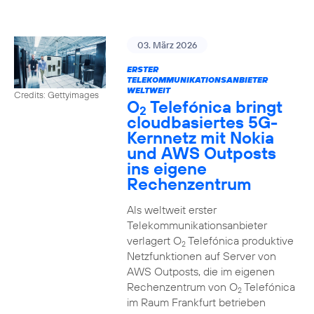
03. März 2026
ERSTER
TELEKOMMUNIKATIONSANBIETER
WELTWEIT
Credits: Gettyimages
O
Telefónica bringt
2
cloudbasiertes 5G-
Kernnetz mit Nokia
und AWS Outposts
ins eigene
Rechenzentrum
Als weltweit erster
Telekommunikationsanbieter
verlagert O
Telefónica produktive
2
Netzfunktionen auf Server von
AWS Outposts, die im eigenen
Rechenzentrum von O
Telefónica
2
im Raum Frankfurt betrieben