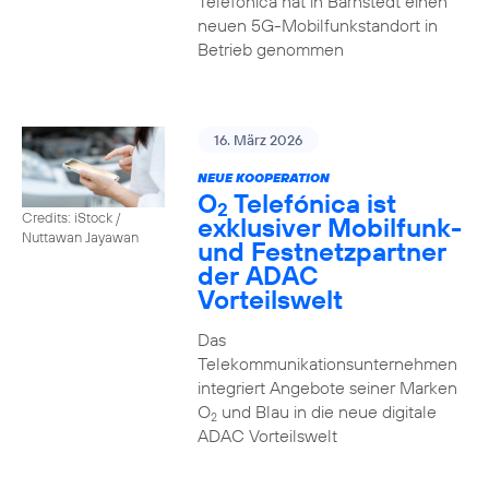
Telefónica hat in Barnstedt einen
neuen 5G-Mobilfunkstandort in
Betrieb genommen
16. März 2026
NEUE KOOPERATION
O
Telefónica ist
2
Credits: iStock /
exklusiver Mobilfunk-
Nuttawan Jayawan
und Festnetzpartner
der ADAC
Vorteilswelt
Das
Telekommunikationsunternehmen
integriert Angebote seiner Marken
O
und Blau in die neue digitale
2
ADAC Vorteilswelt