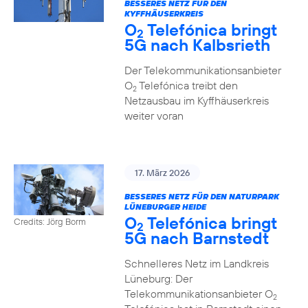
BESSERES NETZ FÜR DEN
KYFFHÄUSERKREIS
O
Telefónica bringt
2
5G nach Kalbsrieth
Der Telekommunikationsanbieter
O
Telefónica treibt den
2
Netzausbau im Kyffhäuserkreis
weiter voran
17. März 2026
BESSERES NETZ FÜR DEN NATURPARK
LÜNEBURGER HEIDE
O
Telefónica bringt
Credits: Jörg Borm
2
5G nach Barnstedt
Schnelleres Netz im Landkreis
Lüneburg: Der
Telekommunikationsanbieter O
2