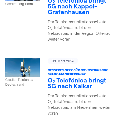
O
Telefónica bringt
2
Credits: Jörg Borm
5G nach Kappel-
Grafenhausen
Der Telekommunikationsanbieter
O
Telefónica treibt den
2
Netzausbau in der Region Ortenau
weiter voran
03. März 2026
BESSERES NETZ FÜR DIE HISTORISCHE
STADT AM NIEDERRHEIN
O
Telefónica bringt
Credits: Telefónica
2
5G nach Kalkar
Deutschland
Der Telekommunikationsanbieter
O
Telefónica treibt den
2
Netzausbau am Niederrhein weiter
voran