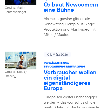
O
baut Newcomern
2
Credits: Marlin
eine Bühne
Lautenschläger
Als Hauptgewinn gibt es ein
Songwriting-Camp plus Single-
Produktion und Musikvideo mit
Miksu / Macloud
04. März 2026
REPRÄSENTATIVE
BEVÖLKERUNGSBEFRAGUNG
Verbraucher wollen
Credits: iStock /
ein digital
Drazen_
eigenständigeres
Europa
Europa soll digital unabhängiger
werden – das wünscht sich die
große Mehrheit der Menschen in