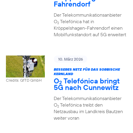
Fahrendorf
Der Telekommunikationsanbieter
O
Telefónica hat in
2
Kröppelshagen-Fahrendorf einen
Mobilfunkstandort auf 5G erweitert
10. März 2026
BESSERES NETZ FÜR DAS SORBISCHE
KERNLAND
O
Telefónica bringt
Credits: GfTD GmbH
2
5G nach Cunnewitz
Der Telekommunikationsanbieter
O
Telefónica treibt den
2
Netzausbau im Landkreis Bautzen
weiter voran