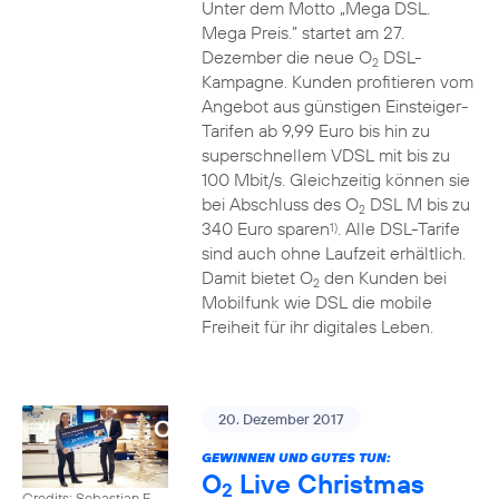
Unter dem Motto „Mega DSL.
Mega Preis.” startet am 27.
Dezember die neue O
DSL-
2
Kampagne. Kunden profitieren vom
Angebot aus günstigen Einsteiger-
Tarifen ab 9,99 Euro bis hin zu
superschnellem VDSL mit bis zu
100 Mbit/s. Gleichzeitig können sie
bei Abschluss des O
DSL M bis zu
2
340 Euro sparen
. Alle DSL-Tarife
1)
sind auch ohne Laufzeit erhältlich.
Damit bietet O
den Kunden bei
2
Mobilfunk wie DSL die mobile
Freiheit für ihr digitales Leben.
20. Dezember 2017
GEWINNEN UND GUTES TUN:
O
Live Christmas
2
Credits: Sebastian F.