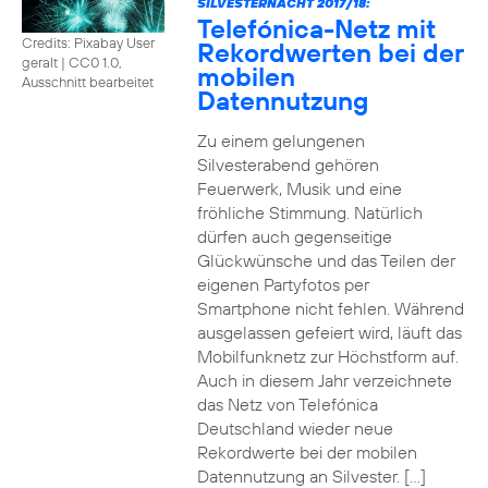
SILVESTERNACHT 2017/18:
Telefónica-Netz mit
Credits: Pixabay User
Rekordwerten bei der
geralt
|
CC0 1.0,
mobilen
Ausschnitt bearbeitet
Datennutzung
Zu einem gelungenen
Silvesterabend gehören
Feuerwerk, Musik und eine
fröhliche Stimmung. Natürlich
dürfen auch gegenseitige
Glückwünsche und das Teilen der
eigenen Partyfotos per
Smartphone nicht fehlen. Während
ausgelassen gefeiert wird, läuft das
Mobilfunknetz zur Höchstform auf.
Auch in diesem Jahr verzeichnete
das Netz von Telefónica
Deutschland wieder neue
Rekordwerte bei der mobilen
Datennutzung an Silvester. […]