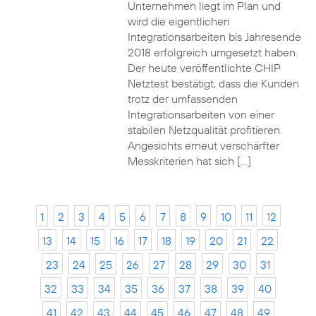
Unternehmen liegt im Plan und
wird die eigentlichen
Integrationsarbeiten bis Jahresende
2018 erfolgreich umgesetzt haben.
Der heute veröffentlichte CHIP
Netztest bestätigt, dass die Kunden
trotz der umfassenden
Integrationsarbeiten von einer
stabilen Netzqualität profitieren.
Angesichts erneut verschärfter
Messkriterien hat sich […]
1
2
3
4
5
6
7
8
9
10
11
12
13
14
15
16
17
18
19
20
21
22
23
24
25
26
27
28
29
30
31
32
33
34
35
36
37
38
39
40
41
42
43
44
45
46
47
48
49