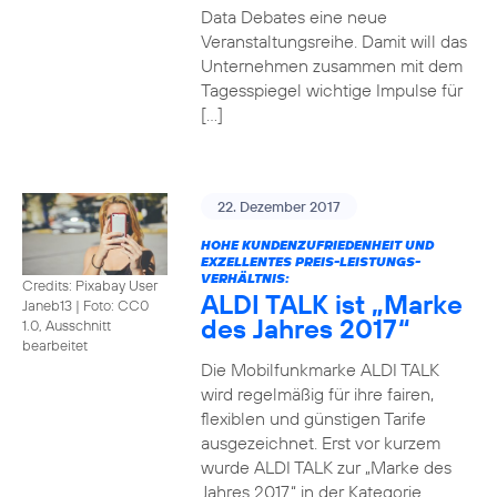
Data Debates eine neue
Veranstaltungsreihe. Damit will das
Unternehmen zusammen mit dem
Tagesspiegel wichtige Impulse für
[…]
22. Dezember 2017
HOHE KUNDENZUFRIEDENHEIT UND
EXZELLENTES PREIS-LEISTUNGS-
VERHÄLTNIS:
Credits: Pixabay User
ALDI TALK ist „Marke
Janeb13
|
Foto: CC0
des Jahres 2017“
1.0, Ausschnitt
bearbeitet
Die Mobilfunkmarke ALDI TALK
wird regelmäßig für ihre fairen,
flexiblen und günstigen Tarife
ausgezeichnet. Erst vor kurzem
wurde ALDI TALK zur „Marke des
Jahres 2017“ in der Kategorie