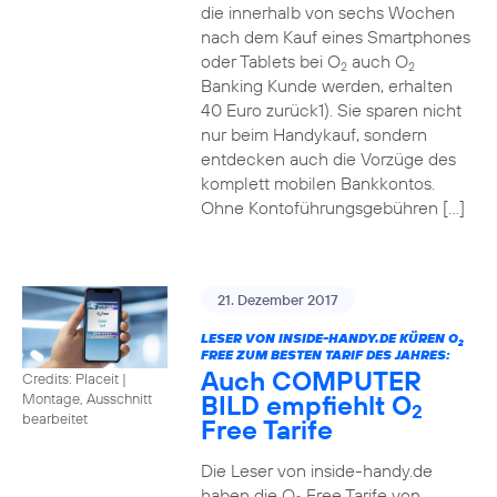
die innerhalb von sechs Wochen
nach dem Kauf eines Smartphones
oder Tablets bei O
auch O
2
2
Banking Kunde werden, erhalten
40 Euro zurück1). Sie sparen nicht
nur beim Handykauf, sondern
entdecken auch die Vorzüge des
komplett mobilen Bankkontos.
Ohne Kontoführungsgebühren […]
21. Dezember 2017
LESER VON INSIDE-HANDY.DE KÜREN O
2
FREE ZUM BESTEN TARIF DES JAHRES:
Auch COMPUTER
Credits: Placeit
|
BILD empfiehlt O
Montage, Ausschnitt
2
bearbeitet
Free Tarife
Die Leser von inside-handy.de
haben die O
Free Tarife von