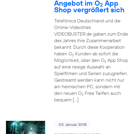
Angebot im O
App
2
Shop vergrößert sich
Telefónica Deutschland und die
Online-Videothek
VIDEOBUSTER.de gaben zum Ende
des Jahres ihre Zusammenarbeit
bekannt. Durch diese Kooperation
haben O
Kunden ab sofort die
2
Möglichkeit, über den O
App Shop
2
auf eine riesige Auswahl an
Spielfilmen und Serien zuzugreifen.
Gestreamt werden kann nicht nur
am heimischen PC, sondern mit
den neuen O
Free Tarifen auch
2
bequem […]
03. Januar 2018