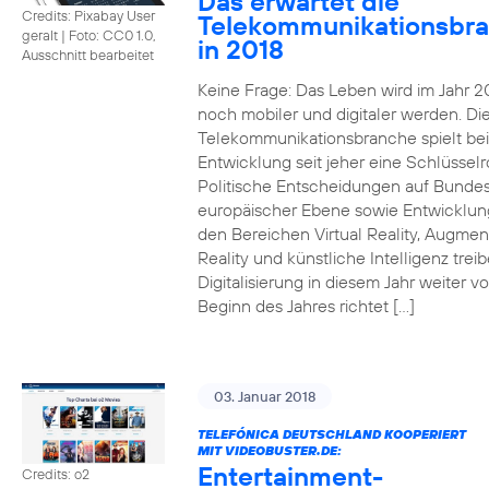
Das erwartet die
Credits: Pixabay User
Telekommunikationsbr
geralt
|
Foto: CC0 1.0,
in 2018
Ausschnitt bearbeitet
Keine Frage: Das Leben wird im Jahr 2
noch mobiler und digitaler werden. Di
Telekommunikationsbranche spielt bei
Entwicklung seit jeher eine Schlüsselro
Politische Entscheidungen auf Bunde
europäischer Ebene sowie Entwicklun
den Bereichen Virtual Reality, Augme
Reality und künstliche Intelligenz trei
Digitalisierung in diesem Jahr weiter vo
Beginn des Jahres richtet […]
03. Januar 2018
TELEFÓNICA DEUTSCHLAND KOOPERIERT
MIT VIDEOBUSTER.DE:
Entertainment-
Credits: o2