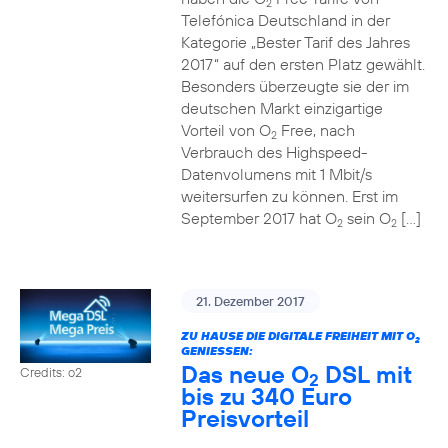
2
Telefónica Deutschland in der
Kategorie „Bester Tarif des Jahres
2017“ auf den ersten Platz gewählt.
Besonders überzeugte sie der im
deutschen Markt einzigartige
Vorteil von O
Free, nach
2
Verbrauch des Highspeed-
Datenvolumens mit 1 Mbit/s
weitersurfen zu können. Erst im
September 2017 hat O
sein O
[…]
2
2
21. Dezember 2017
ZU HAUSE DIE DIGITALE FREIHEIT MIT O
2
GENIESSEN:
Das neue O
DSL mit
Credits: o2
2
bis zu 340 Euro
Preisvorteil