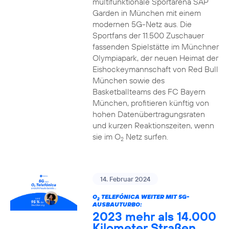
multifunktionale Sportarena SAP
Garden in München mit einem
modernen 5G-Netz aus. Die
Sportfans der 11.500 Zuschauer
fassenden Spielstätte im Münchner
Olympiapark, der neuen Heimat der
Eishockeymannschaft von Red Bull
München sowie des
Basketballteams des FC Bayern
München, profitieren künftig von
hohen Datenübertragungsraten
und kurzen Reaktionszeiten, wenn
sie im O
Netz surfen.
2
14. Februar 2024
O
TELEFÓNICA WEITER MIT 5G-
2
AUSBAUTURBO:
2023 mehr als 14.000
Kilometer Straßen