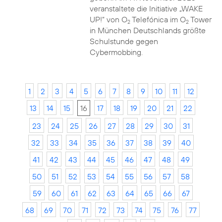
veranstaltete die Initiative „WAKE
UP!“ von O
Telefónica im O
Tower
2
2
in München Deutschlands größte
Schulstunde gegen
Cybermobbing.
1
2
3
4
5
6
7
8
9
10
11
12
13
14
15
16
17
18
19
20
21
22
23
24
25
26
27
28
29
30
31
32
33
34
35
36
37
38
39
40
41
42
43
44
45
46
47
48
49
50
51
52
53
54
55
56
57
58
59
60
61
62
63
64
65
66
67
68
69
70
71
72
73
74
75
76
77