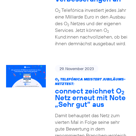
O
Telefónica investiert jedes Jahr
2
eine Milliarde Euro in den Ausbau
des O
Netzes und der eigenen
2
Services. Jetzt können O
2
Kund:innen nachvollziehen, ob bei
ihnen demnächst ausgebaut wird.
29. November 2023
O
TELEFÓNICA MEISTERT JUBILÄUMS-
2
NETZTEST:
connect zeichnet O
2
Netz erneut mit Note
„Sehr gut“ aus
Damit behauptet das Netz zum
vierten Mal in Folge seine sehr
gute Bewertung in dem
renommierten Branchenvergleich.