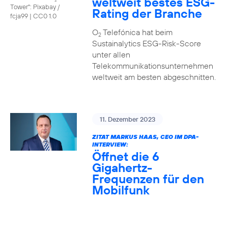
weltweit bestes ESG-
Tower": Pixabay /
Rating der Branche
fcja99
|
CC0 1.0
O
Telefónica hat beim
2
Sustainalytics ESG-Risk-Score
unter allen
Telekommunikationsunternehmen
weltweit am besten abgeschnitten.
11. Dezember 2023
ZITAT MARKUS HAAS, CEO IM DPA-
INTERVIEW:
Öffnet die 6
Gigahertz-
Frequenzen für den
Mobilfunk