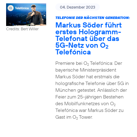
04. Dezember 2023
TELEFONIE DER NÄCHSTEN GENERATION:
Markus Söder führt
Credits: Bert Willer
erstes Hologramm-
Telefonat über das
5G-Netz von O
2
Telefónica
Premiere bei O
Telefónica: Der
2
bayerische Ministerpräsident
Markus Söder hat erstmals die
holografische Telefonie über 5G in
München getestet. Anlässlich der
Feier zum 25-jährigen Bestehen
des Mobilfunknetzes von O
2
Telefónica war Markus Söder zu
Gast im O
Tower.
2