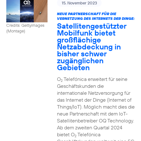
15. November 2023
NEUE PARTNERSCHAFT FÜR DIE
VERNETZUNG DES INTERNETS DER DINGE:
Satellitengestützter
Credits: Gettyimages
Mobilfunk bietet
(Montage)
großflächige
Netzabdeckung in
bisher schwer
zugänglichen
Gebieten
O
Telefónica erweitert für seine
2
Geschäftskunden die
internationale Netzversorgung für
das Internet der Dinge (Internet of
Things/IoT). Möglich macht dies die
neue Partnerschaft mit dem IoT-
Satellitenbetreiber OQ Technology.
Ab dem zweiten Quartal 2024
bietet O
Telefónica
2