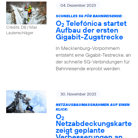
04. Dezember 2023
SCHNELLES 5G FÜR BAHNREISENDE:
O
Telefónica startet
2
Credits: DB / Max
Aufbau der ersten
Lautenschläger
Gigabit-Zugstrecke
In Mecklenburg-Vorpommern
entsteht eine Gigabit-Testrecke, an
der schnelle 5G-Verbindungen für
Bahnreisende erprobt werden.
30. November 2023
NETZAUSBAUMASSNAHMEN AUF EINEN K
LICK:
O
2
Netzabdeckungskarte
zeigt geplante
Verbesserungen an