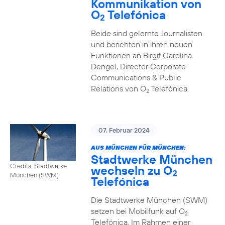
Kommunikation von
O
Telefónica
2
Beide sind gelernte Journalisten
und berichten in ihren neuen
Funktionen an Birgit Carolina
Dengel, Director Corporate
Communications & Public
Relations von O
Telefónica.
2
07. Februar 2024
AUS MÜNCHEN FÜR MÜNCHEN:
Stadtwerke München
Credits: Stadtwerke
wechseln zu O
2
München (SWM)
Telefónica
Die Stadtwerke München (SWM)
setzen bei Mobilfunk auf O
2
Telefónica. Im Rahmen einer