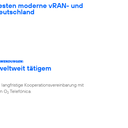
testen moderne vRAN- und
eutschland
ANWENDUNGEN:
weltweit tätigem
langfristige Kooperationsvereinbarung mit
on O
Telefónica.
2