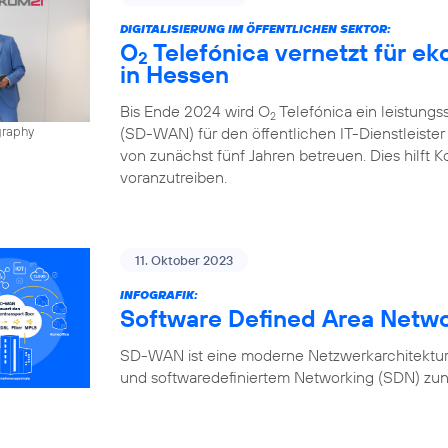
DIGITALISIERUNG IM ÖFFENTLICHEN SEKTOR:
O
Telefónica vernetzt für e
2
in Hessen
Bis Ende 2024 wird O
Telefónica ein leistung
2
(SD-WAN) für den öffentlichen IT-Dienstleiste
graphy
von zunächst fünf Jahren betreuen. Dies hilft K
voranzutreiben.
11. Oktober 2023
INFOGRAFIK:
Software Defined Area Netw
SD-WAN ist eine moderne Netzwerkarchitektur,
und softwaredefiniertem Networking (SDN) zun