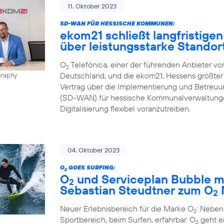
11. Oktober 2023
SD-WAN FÜR HESSISCHE KOMMUNEN:
ekom21 schließt langfristigen
über leistungsstarke Stando
O
Telefónica, einer der führenden Anbieter v
2
Deutschland, und die ekom21, Hessens größter 
graphy
Vertrag über die Implementierung und Betreu
(SD-WAN) für hessische Kommunalverwaltungen
Digitalisierung flexibel voranzutreiben.
04. Oktober 2023
O
GOES SURFING:
2
O
und Serviceplan Bubble m
2
Sebastian Steudtner zum O
2
Neuer Erlebnisbereich für die Marke O
: Neben
2
Sportbereich, beim Surfen, erfahrbar. O
geht ei
2