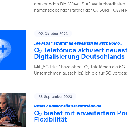
amtierenden Big-Wave-Surf-Weltrekordhalter S
namensgebender Partner der O
SURFTOWN 
2
02. Oktober 2023
„5G PLUS“ STARTET IM GESAMTEN 5G NETZ VON O
:
2
O
Telefónica aktiviert neues
2
Digitalisierung Deutschlands
Mit „5G Plus“ bezeichnet O
Telefónica die 5G-
2
Unternehmen ausschließlich die für 5G vorge
28. September 2023
NEUES ANGEBOT FÜR SELBSTSTÄNDIGE:
O
bietet mit erweitertem Po
2
Flexibilität