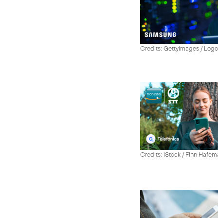
Credits: Gettyimages / Log
Credits: iStock / Finn Hafe