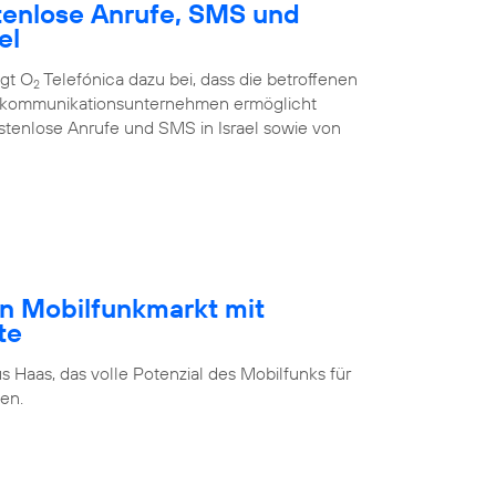
tenlose Anrufe, SMS und
el
ägt O
Telefónica dazu bei, dass die betroffenen
2
ekommunikations­unternehmen ermöglicht
stenlose Anrufe und SMS in Israel sowie von
n Mobilfunkmarkt mit
te
s Haas, das volle Potenzial des Mobilfunks für
en.