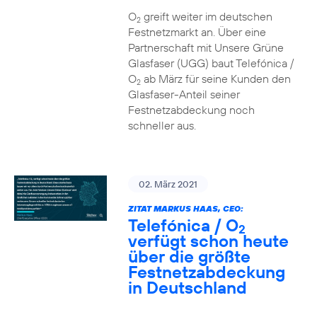
O
greift weiter im deutschen
2
Festnetzmarkt an. Über eine
Partnerschaft mit Unsere Grüne
Glasfaser (UGG) baut Telefónica /
O
ab März für seine Kunden den
2
Glasfaser-Anteil seiner
Festnetzabdeckung noch
schneller aus.
02. März 2021
ZITAT MARKUS HAAS, CEO:
Telefónica / O
2
verfügt schon heute
über die größte
Festnetzabdeckung
in Deutschland