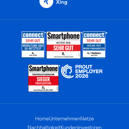
Xing
Home
Unternehmen
Netze
Nachhaltigkeit
Kunden
Investoren