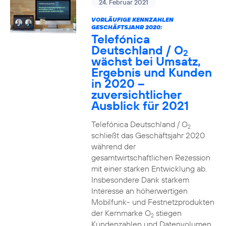
24. Februar 2021
VORLÄUFIGE KENNZAHLEN
GESCHÄFTSJAHR 2020:
Telefónica
Deutschland / O
2
wächst bei Umsatz,
Ergebnis und Kunden
in 2020 –
zuversichtlicher
Ausblick für 2021
Telefónica Deutschland / O
2
schließt das Geschäftsjahr 2020
während der
gesamtwirtschaftlichen Rezession
mit einer starken Entwicklung ab.
Insbesondere Dank starkem
Interesse an höherwertigen
Mobilfunk- und Festnetzprodukten
der Kernmarke O
stiegen
2
Kundenzahlen und Datenvolumen