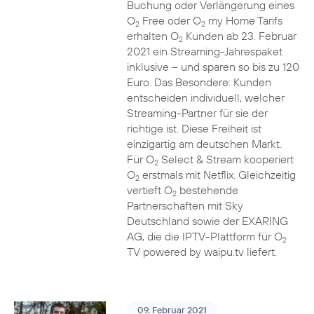
Buchung oder Verlängerung eines
O
Free oder O
my Home Tarifs
2
2
erhalten O
Kunden ab 23. Februar
2
2021 ein Streaming-Jahrespaket
inklusive – und sparen so bis zu 120
Euro. Das Besondere: Kunden
entscheiden individuell, welcher
Streaming-Partner für sie der
richtige ist. Diese Freiheit ist
einzigartig am deutschen Markt.
Für O
Select & Stream kooperiert
2
O
erstmals mit Netflix. Gleichzeitig
2
vertieft O
bestehende
2
Partnerschaften mit Sky
Deutschland sowie der EXARING
AG, die die IPTV-Plattform für O
2
TV powered by waipu.tv liefert.
09. Februar 2021