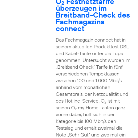
O
Festnetztarife
2
überzeugen im
Breitband-Check des
Fachmagazins
connect
Das Fachmagazin connect hat in
seinem aktuellen Produkttest DSL-
und Kabel-Tarife unter die Lupe
genommen. Untersucht wurden im
„Breitband Check“ Tarife in fünf
verschiedenen Tempoklassen
zwischen 100 und 1.000 Mbit/s
anhand vom monatlichen
Gesamtpreis, der Netzqualität und
des Hotline-Service. O
ist mit
2
seinen O
my Home Tarifen ganz
2
vorne dabei, holt sich in der
Kategorie bis 100 Mbit/s den
Testsieg und erhält zweimal die
Note „Sehr Gut“ und zweimal ein