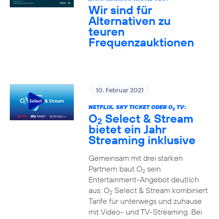
Wir sind für
Alternativen zu
teuren
Frequenzauktionen
10. Februar 2021
NETFLIX, SKY TICKET ODER O
TV:
2
O
Select & Stream
2
bietet ein Jahr
Streaming inklusive
Gemeinsam mit drei starken
Partnern baut O
sein
2
Entertainment-Angebot deutlich
aus: O
Select & Stream kombiniert
2
Tarife für unterwegs und zuhause
mit Video- und TV-Streaming. Bei