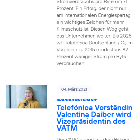
Stromverbrauchs pro Byte um 71
Prozent. Ein Erfolg, der nicht nur
am internationalen Energiespartag
ein wichtiges Zeichen für mehr
Klimaschutz ist. Diesen Weg geht
das Unternehmen weiter: Bis 2025
will Telefónica Deutschland / O
im
2
Vergleich zu 2015 mindestens 82
Prozent weniger Strom pro Byte
verbrauchen.
04. März 2021
BRANCHENVERBAND:
Telefónica Vorständin
Valentina Daiber wird
Vizepräsidentin des
VATM
Der VATM gehört mit dem Bitkom