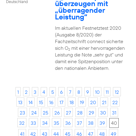
überzeugen mit
Deutschland
„überragender
Leistung“
Im aktuellen Festnetztest 2020
(Ausgabe 8/2020) der
Fachzeitschrift connect sicherte
sich O
mit einer hervorragenden
2
Leistung die Note „sehr gut“ und
damit eine Spitzenposition unter
den nationalen Anbietern.
1
2
3
4
5
6
7
8
9
10
11
12
13
14
15
16
17
18
19
20
21
22
23
24
25
26
27
28
29
30
31
32
33
34
35
36
37
38
39
40
41
42
43
44
45
46
47
48
49