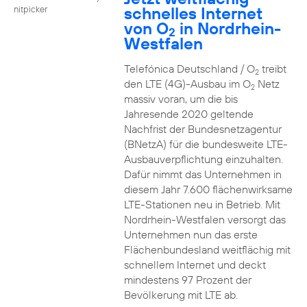
schnelles Internet
nitpicker
von O
in Nordrhein-
2
Westfalen
Telefónica Deutschland / O
treibt
2
den LTE (4G)-Ausbau im O
Netz
2
massiv voran, um die bis
Jahresende 2020 geltende
Nachfrist der Bundesnetzagentur
(BNetzA) für die bundesweite LTE-
Ausbauverpflichtung einzuhalten.
Dafür nimmt das Unternehmen in
diesem Jahr 7.600 flächenwirksame
LTE-Stationen neu in Betrieb. Mit
Nordrhein-Westfalen versorgt das
Unternehmen nun das erste
Flächenbundesland weitflächig mit
schnellem Internet und deckt
mindestens 97 Prozent der
Bevölkerung mit LTE ab.