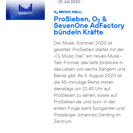
23. Juli 2020
O
MUSIC HALL:
2
ProSieben, O
&
2
SevenOne AdFactory
bündeln Kräfte
Der Musik-Sommer 2020 ist
gerettet. ProSieben startet mit der
„O
Music Hall“ ein neues Musik-
2
Talk-Format, das tiefe Einblicke in
das Leben von sechs Sängern und
Bands gibt. Ab 4. August 2020 ist
die 45-minütige Reihe immer
dienstags um 22.40 Uhr auf
ProSieben zu sehen, sowie auf
ProSieben.de und Joyn. In der
ersten Folge steht Songwriter und
Popsänger Johannes Oerding im
Zentrum.