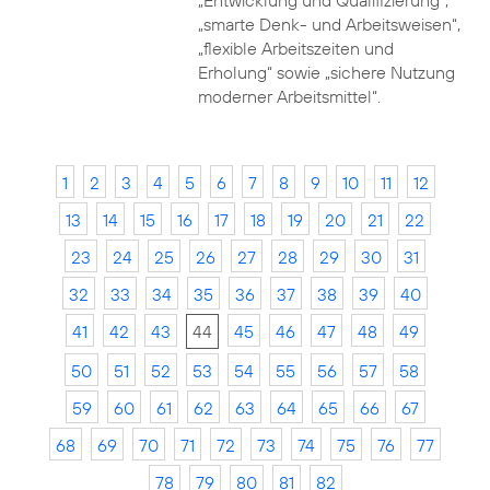
„Entwicklung und Qualifizierung“,
„smarte Denk- und Arbeitsweisen“,
„flexible Arbeitszeiten und
Erholung“ sowie „sichere Nutzung
moderner Arbeitsmittel“.
1
2
3
4
5
6
7
8
9
10
11
12
13
14
15
16
17
18
19
20
21
22
23
24
25
26
27
28
29
30
31
32
33
34
35
36
37
38
39
40
41
42
43
44
45
46
47
48
49
50
51
52
53
54
55
56
57
58
59
60
61
62
63
64
65
66
67
68
69
70
71
72
73
74
75
76
77
78
79
80
81
82