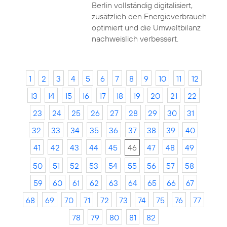
Berlin vollständig digitalisiert,
zusätzlich den Energieverbrauch
optimiert und die Umweltbilanz
nachweislich verbessert.
1
2
3
4
5
6
7
8
9
10
11
12
13
14
15
16
17
18
19
20
21
22
23
24
25
26
27
28
29
30
31
32
33
34
35
36
37
38
39
40
41
42
43
44
45
46
47
48
49
50
51
52
53
54
55
56
57
58
59
60
61
62
63
64
65
66
67
68
69
70
71
72
73
74
75
76
77
78
79
80
81
82