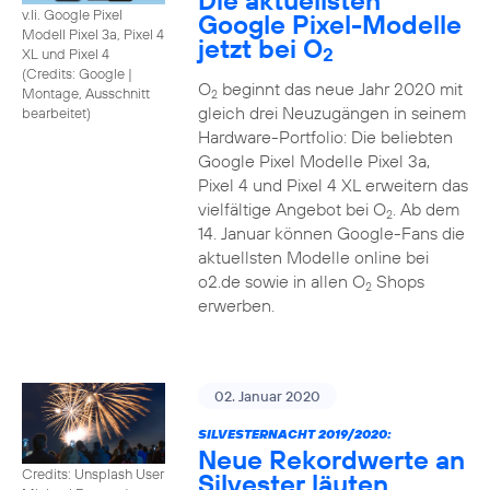
Die aktuellsten
v.li. Google Pixel
Google Pixel-Modelle
Modell Pixel 3a, Pixel 4
jetzt bei O
2
XL und Pixel 4
(
Credits: Google
|
O
beginnt das neue Jahr 2020 mit
Montage, Ausschnitt
2
gleich drei Neuzugängen in seinem
bearbeitet
)
Hardware-Portfolio: Die beliebten
Google Pixel Modelle Pixel 3a,
Pixel 4 und Pixel 4 XL erweitern das
vielfältige Angebot bei O
. Ab dem
2
14. Januar können Google-Fans die
aktuellsten Modelle online bei
o2.de sowie in allen O
Shops
2
erwerben.
02. Januar 2020
SILVESTERNACHT 2019/2020:
Neue Rekordwerte an
Credits: Unsplash User
Silvester läuten