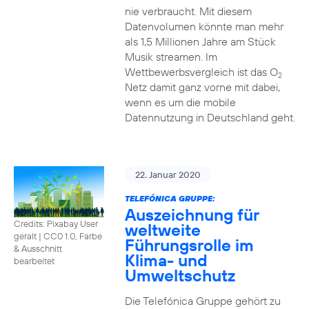
nie verbraucht. Mit diesem
Datenvolumen könnte man mehr
als 1,5 Millionen Jahre am Stück
Musik streamen. Im
Wettbewerbsvergleich ist das O
2
Netz damit ganz vorne mit dabei,
wenn es um die mobile
Datennutzung in Deutschland geht.
22. Januar 2020
TELEFÓNICA GRUPPE:
Auszeichnung für
Credits: Pixabay User
weltweite
geralt
|
CC0 1.0, Farbe
Führungsrolle im
& Ausschnitt
Klima- und
bearbeitet
Umweltschutz
Die Telefónica Gruppe gehört zu