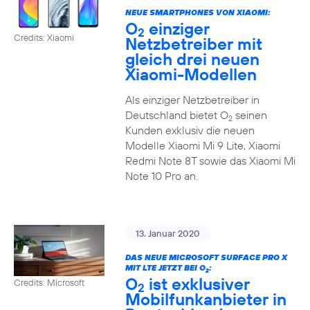
NEUE SMARTPHONES VON XIAOMI:
O
einziger
2
Credits: Xiaomi
Netzbetreiber mit
gleich drei neuen
Xiaomi-Modellen
Als einziger Netzbetreiber in
Deutschland bietet O
seinen
2
Kunden exklusiv die neuen
Modelle Xiaomi Mi 9 Lite, Xiaomi
Redmi Note 8T sowie das Xiaomi Mi
Note 10 Pro an.
13. Januar 2020
DAS NEUE MICROSOFT SURFACE PRO X
MIT LTE JETZT BEI O
:
2
O
ist exklusiver
Credits: Microsoft
2
Mobilfunkanbieter in