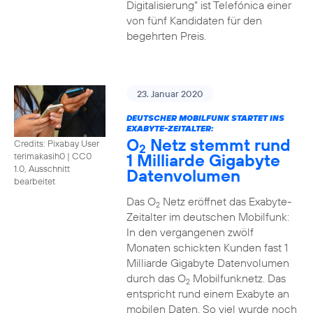
Digitalisierung“ ist Telefónica einer
von fünf Kandidaten für den
begehrten Preis.
23. Januar 2020
DEUTSCHER MOBILFUNK STARTET INS
EXABYTE-ZEITALTER:
O
Netz stemmt rund
Credits: Pixabay User
2
1 Milliarde Gigabyte
terimakasih0
|
CC0
1.0, Ausschnitt
Datenvolumen
bearbeitet
Das O
Netz eröffnet das Exabyte-
2
Zeitalter im deutschen Mobilfunk:
In den vergangenen zwölf
Monaten schickten Kunden fast 1
Milliarde Gigabyte Datenvolumen
durch das O
Mobilfunknetz. Das
2
entspricht rund einem Exabyte an
mobilen Daten. So viel wurde noch