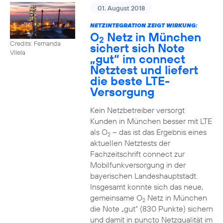
01. August 2018
NETZINTEGRATION ZEIGT WIRKUNG:
O
Netz in München
2
Credits: Fernanda
sichert sich Note
Vilela
„gut“ im connect
Netztest und liefert
die beste LTE-
Versorgung
Kein Netzbetreiber versorgt
Kunden in München besser mit LTE
als O
– das ist das Ergebnis eines
2
aktuellen Netztests der
Fachzeitschrift connect zur
Mobilfunkversorgung in der
bayerischen Landeshauptstadt.
Insgesamt konnte sich das neue,
gemeinsame O
Netz in München
2
die Note „gut“ (830 Punkte) sichern
und damit in puncto Netzqualität im