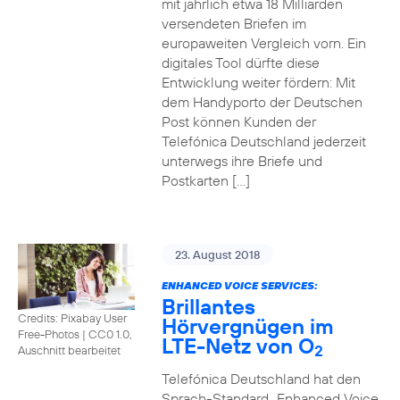
mit jährlich etwa 18 Milliarden
versendeten Briefen im
europaweiten Vergleich vorn. Ein
digitales Tool dürfte diese
Entwicklung weiter fördern: Mit
dem Handyporto der Deutschen
Post können Kunden der
Telefónica Deutschland jederzeit
unterwegs ihre Briefe und
Postkarten […]
23. August 2018
ENHANCED VOICE SERVICES:
Brillantes
Credits: Pixabay User
Hörvergnügen im
Free-Photos
|
CC0 1.0,
LTE-Netz von O
2
Auschnitt bearbeitet
Telefónica Deutschland hat den
Sprach-Standard „Enhanced Voice