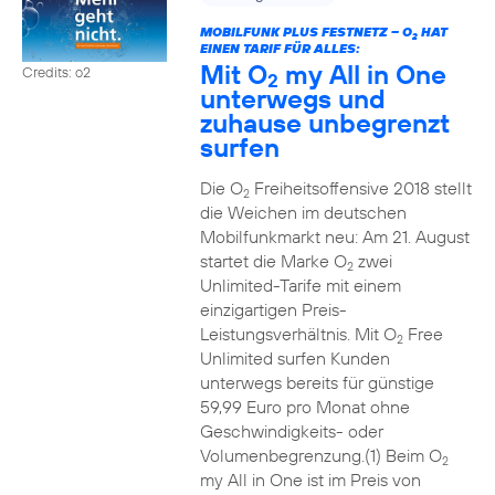
MOBILFUNK PLUS FESTNETZ – O
HAT
2
EINEN TARIF FÜR ALLES:
Mit O
my All in One
Credits: o2
2
unterwegs und
zuhause unbegrenzt
surfen
Die O
Freiheitsoffensive 2018 stellt
2
die Weichen im deutschen
Mobilfunkmarkt neu: Am 21. August
startet die Marke O
zwei
2
Unlimited-Tarife mit einem
einzigartigen Preis-
Leistungsverhältnis. Mit O
Free
2
Unlimited surfen Kunden
unterwegs bereits für günstige
59,99 Euro pro Monat ohne
Geschwindigkeits- oder
Volumenbegrenzung.(1) Beim O
2
my All in One ist im Preis von