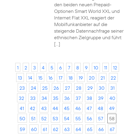
den beiden neuen Prepaid-
Optionen Smart World XXL und
Internet Flat XXL reagiert der
Mobilfunkanbieter auf die
steigende Datennachfrage seiner
ethnischen Zielgruppe und führt
[…]
1
2
3
4
5
6
7
8
9
10
11
12
13
14
15
16
17
18
19
20
21
22
23
24
25
26
27
28
29
30
31
32
33
34
35
36
37
38
39
40
41
42
43
44
45
46
47
48
49
50
51
52
53
54
55
56
57
58
59
60
61
62
63
64
65
66
67