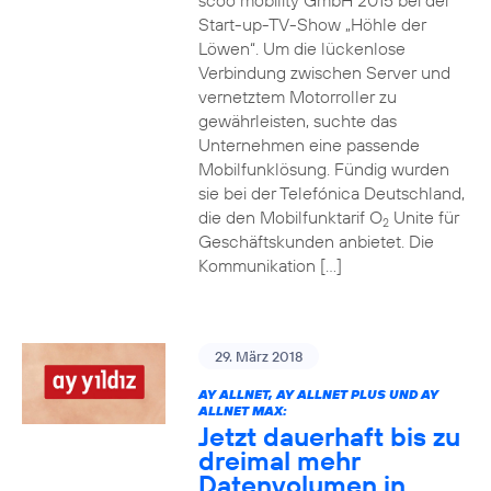
scoo mobility GmbH 2015 bei der
Start-up-TV-Show „Höhle der
Löwen“. Um die lückenlose
Verbindung zwischen Server und
vernetztem Motorroller zu
gewährleisten, suchte das
Unternehmen eine passende
Mobilfunklösung. Fündig wurden
sie bei der Telefónica Deutschland,
die den Mobilfunktarif O
Unite für
2
Geschäftskunden anbietet. Die
Kommunikation […]
29. März 2018
AY ALLNET, AY ALLNET PLUS UND AY
ALLNET MAX:
Jetzt dauerhaft bis zu
dreimal mehr
Datenvolumen in