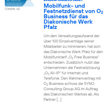
Mobilfunk- und
Credits: o2
Festnetzdienst von O
2
Business für das
Diakonische Werk
Pfalz
Um den Verwaltungsaufwand der
über 100 Einzelverträge seiner
Mitarbeiter zu minimieren, hat sich
das Diakonische Werk Pfalz für den
Mobilfunktarif „O
Free Business“
2
entschieden. Zusätzlich nutzt das
Unternehmen die Festnetzlösung
„O
All-IP“ für Internet und
2
Telefonie. Den Rahmenvertrag mit
O
Business schloss die SYNO
2
Consulting Group AG im Auftrag
des Diakonischen Werkes ab. Als
Partner […]