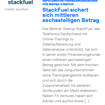
ERFOLGREICHE FINANZIERUNGSRUNDE
FÜR WAYRA-STARTUP:
StackFuel sichert
Credits: stackfuel
sich mittleren
sechsstelligen Betrag
Das Berliner Startup StackFuel, das
Telefónica Deutschland mit
Online-Trainings zu
Datenaufbereitung und
Datenanalyse unterstützt, hat sich
in seiner ersten Finanzierungsrunde
einen mittleren sechsstelligen
Betrag gesichert. Mit dem frischen
Geld will das Jungunternehmen
seine Trainingsangebote ausbauen
und sich durch die
Zusammenarbeit mit weiteren
Großkunden am Markt etablieren.
Neben FX Ventures haben sich
Adviqo und quofox sowie […]