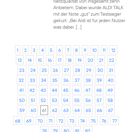
Netzqualität von insgesamt zehn
Anbietern. Dabei wurde ALDI TALK
mit der Note „gut“ zum Testsieger
gekürt. „Bei Aldi ist für jeden Nutzer
was dabei. […]
1
2
3
4
5
6
7
8
9
10
11
12
13
14
15
16
17
18
19
20
21
22
23
24
25
26
27
28
29
30
31
32
33
34
35
36
37
38
39
40
41
42
43
44
45
46
47
48
49
50
51
52
53
54
55
56
57
58
59
60
61
62
63
64
65
66
67
68
69
70
71
72
73
74
75
76
77
78
79
80
81
82