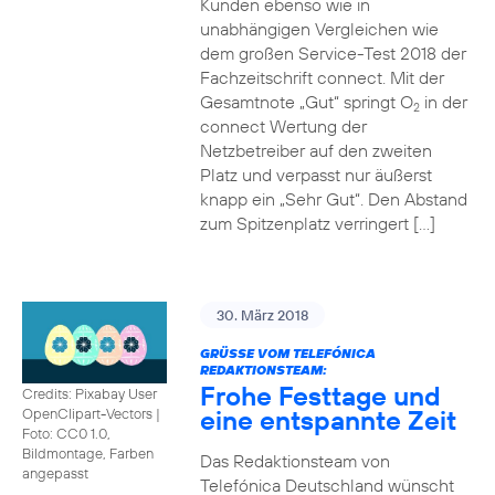
Kunden ebenso wie in
unabhängigen Vergleichen wie
dem großen Service-Test 2018 der
Fachzeitschrift connect. Mit der
Gesamtnote „Gut“ springt O
in der
2
connect Wertung der
Netzbetreiber auf den zweiten
Platz und verpasst nur äußerst
knapp ein „Sehr Gut“. Den Abstand
zum Spitzenplatz verringert […]
30. März 2018
GRÜSSE VOM TELEFÓNICA R
EDAKTIONSTEAM:
Frohe Festtage und
Credits: Pixabay User
eine entspannte Zeit
OpenClipart-Vectors
|
Foto: CC0 1.0,
Bildmontage, Farben
Das Redaktionsteam von
angepasst
Telefónica Deutschland wünscht