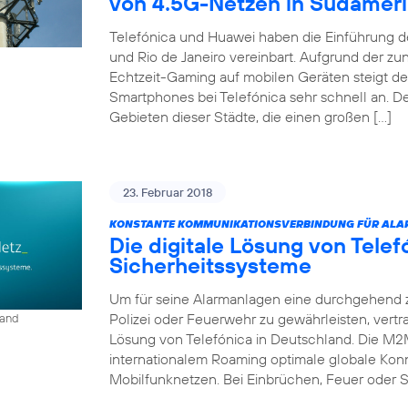
von 4.5G-Netzen in Südamer
Telefónica und Huawei haben die Einführung d
und Rio de Janeiro vereinbart. Aufgrund der 
Echtzeit-Gaming auf mobilen Geräten steigt d
Smartphones bei Telefónica sehr schnell an. D
Gebieten dieser Städte, die einen großen […]
23. Februar 2018
KONSTANTE KOMMUNIKATIONSVERBINDUNG FÜR ALA
Die digitale Lösung von Tele
Sicherheitssysteme
Um für seine Alarmanlagen eine durchgehend 
Polizei oder Feuerwehr zu gewährleisten, vert
land
Lösung von Telefónica in Deutschland. Die M2
internationalem Roaming optimale globale Konn
Mobilfunknetzen. Bei Einbrüchen, Feuer oder S