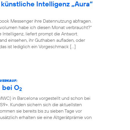
künstliche Intelligenz „Aura“
book Messenger ihre Datennutzung abfragen.
envolumen habe ich diesen Monat verbraucht?“
Intelligenz, liefert prompt die Antwort.
nd einsehen, ihr Guthaben aufladen, oder
 das ist lediglich ein Vorgeschmack […]
RVERKAUF:
 bei O
2
WC) in Barcelona vorgestellt und schon bei
9+. Kunden sichern sich die aktuellsten
mmen sie bereits bis zu sieben Tage vor
Zusätzlich erhalten sie eine Altgerätprämie von