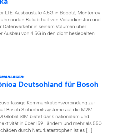
ika
er LTE-Ausbaustufe 4.5G in Bogotá, Monterrey
zunehmenden Beliebtheit von Videodiensten und
er Datenverkehr in seinem Volumen über
er Ausbau von 4.5G in den dicht besiedelten
RMANLAGEN:
fónica Deutschland für Bosch
zuverlässige Kommunikationsverbindung zur
raut Bosch Sicherheitssysteme auf die M2M-
M Global SIM bietet dank nationalem und
ektivität in über 159 Ländern und mehr als 550
chäden durch Naturkatastrophen ist es […]