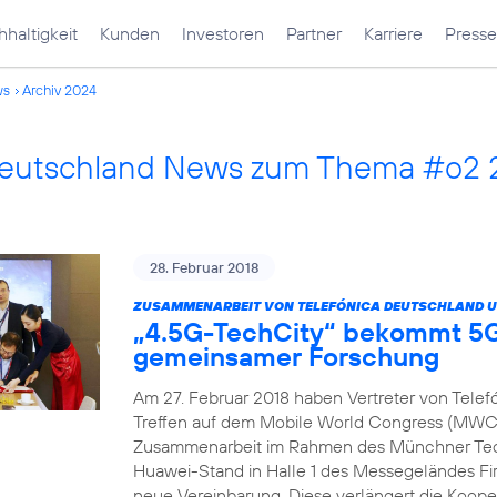
haltigkeit
Kunden
Investoren
Partner
Karriere
Presse
ws
Archiv 2024
Deutschland News zum Thema #o2 
28. Februar 2018
ZUSAMMENARBEIT VON TELEFÓNICA DEUTSCHLAND U
„4.5G-TechCity“ bekommt 5G
gemeinsamer Forschung
Am 27. Februar 2018 haben Vertreter von Tele
Treffen auf dem Mobile World Congress (MWC) 
Zusammenarbeit im Rahmen des Münchner Tech
Huawei-Stand in Halle 1 des Messegeländes Fir
neue Vereinbarung. Diese verlängert die Koope