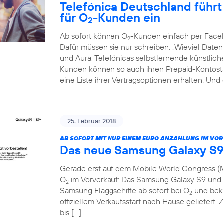
Telefónica Deutschland führt 
für O
-Kunden ein
2
Ab sofort können O
-Kunden einfach per Face
2
Dafür müssen sie nur schreiben: „Wieviel Dat
und Aura, Telefónicas selbstlernende künstliche 
Kunden können so auch ihren Prepaid-Kontosta
eine Liste ihrer Vertragsoptionen erhalten. Und
25. Februar 2018
AB SOFORT MIT NUR EINEM EURO ANZAHLUNG IM VO
Das neue Samsung Galaxy S9
Gerade erst auf dem Mobile World Congress (M
O
im Vorverkauf: Das Samsung Galaxy S9 und S
2
Samsung Flaggschiffe ab sofort bei O
und beko
2
offiziellem Verkaufsstart nach Hause geliefert. 
bis […]