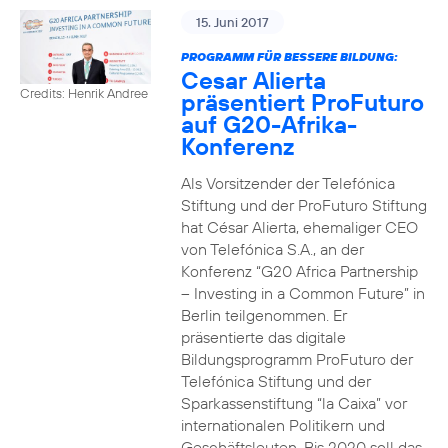
15. Juni 2017
PROGRAMM FÜR BESSERE BILDUNG:
Cesar Alierta
Credits: Henrik Andree
präsentiert ProFuturo
auf G20-Afrika-
Konferenz
Als Vorsitzender der Telefónica
Stiftung und der ProFuturo Stiftung
hat César Alierta, ehemaliger CEO
von Telefónica S.A., an der
Konferenz “G20 Africa Partnership
– Investing in a Common Future” in
Berlin teilgenommen. Er
präsentierte das digitale
Bildungsprogramm ProFuturo der
Telefónica Stiftung und der
Sparkassenstiftung “la Caixa” vor
internationalen Politikern und
Geschäftsleuten. Bis 2020 soll das