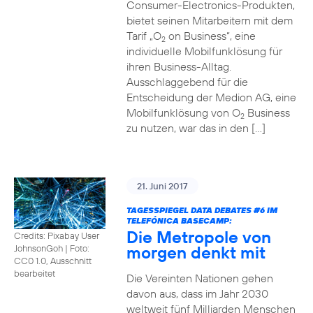
Consumer-Electronics-Produkten,
bietet seinen Mitarbeitern mit dem
Tarif „O
on Business“, eine
2
individuelle Mobilfunklösung für
ihren Business-Alltag.
Ausschlaggebend für die
Entscheidung der Medion AG, eine
Mobilfunklösung von O
Business
2
zu nutzen, war das in den […]
21. Juni 2017
TAGESSPIEGEL DATA DEBATES
#6
IM
TELEFÓNICA BASECAMP:
Die Metropole von
Credits: Pixabay User
morgen denkt mit
JohnsonGoh
|
Foto:
CC0 1.0, Ausschnitt
bearbeitet
Die Vereinten Nationen gehen
davon aus, dass im Jahr 2030
weltweit fünf Milliarden Menschen