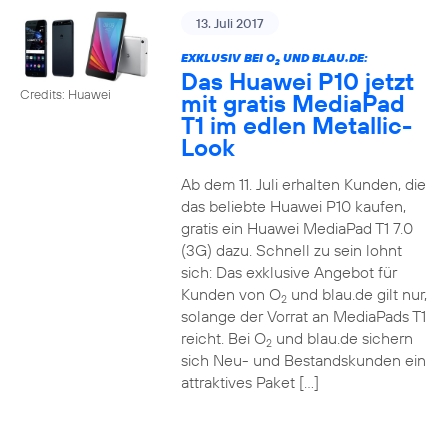
13. Juli 2017
EXKLUSIV BEI O
UND BLAU.DE:
2
Das Huawei P10 jetzt
Credits: Huawei
mit gratis MediaPad
T1 im edlen Metallic-
Look
Ab dem 11. Juli erhalten Kunden, die
das beliebte Huawei P10 kaufen,
gratis ein Huawei MediaPad T1 7.0
(3G) dazu. Schnell zu sein lohnt
sich: Das exklusive Angebot für
Kunden von O
und blau.de gilt nur,
2
solange der Vorrat an MediaPads T1
reicht. Bei O
und blau.de sichern
2
sich Neu- und Bestandskunden ein
attraktives Paket […]