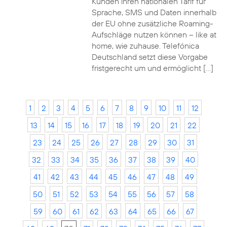
Kunden ihren nationalen Tarif für
Sprache, SMS und Daten innerhalb
der EU ohne zusätzliche Roaming-
Aufschläge nutzen können – like at
home, wie zuhause. Telefónica
Deutschland setzt diese Vorgabe
fristgerecht um und ermöglicht […]
1
2
3
4
5
6
7
8
9
10
11
12
13
14
15
16
17
18
19
20
21
22
23
24
25
26
27
28
29
30
31
32
33
34
35
36
37
38
39
40
41
42
43
44
45
46
47
48
49
50
51
52
53
54
55
56
57
58
59
60
61
62
63
64
65
66
67