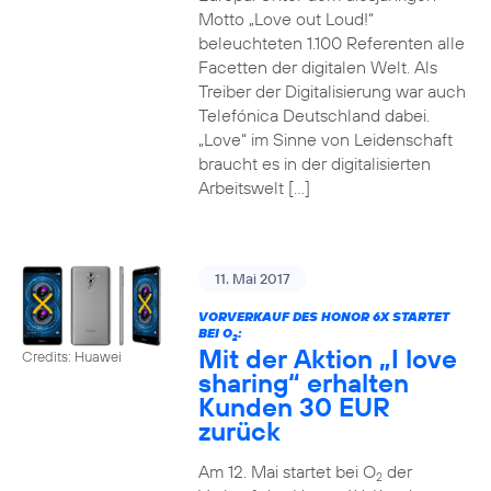
Motto „Love out Loud!“
beleuchteten 1.100 Referenten alle
Facetten der digitalen Welt. Als
Treiber der Digitalisierung war auch
Telefónica Deutschland dabei.
„Love“ im Sinne von Leidenschaft
braucht es in der digitalisierten
Arbeitswelt […]
11. Mai 2017
VORVERKAUF DES HONOR 6X STARTET
BEI O
:
2
Mit der Aktion „I love
Credits: Huawei
sharing“ erhalten
Kunden 30 EUR
zurück
Am 12. Mai startet bei O
der
2