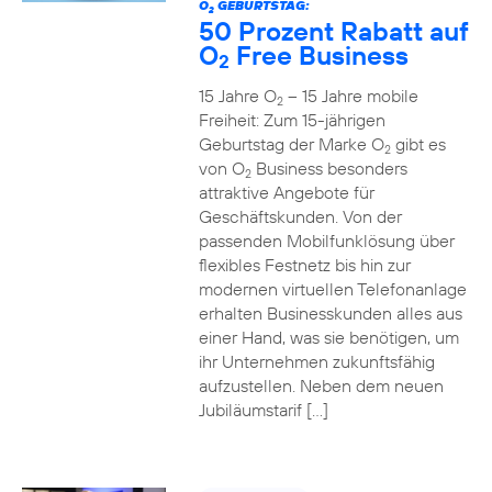
O
GEBURTSTAG:
2
50 Prozent Rabatt auf
O
Free Business
2
15 Jahre O
– 15 Jahre mobile
2
Freiheit: Zum 15-jährigen
Geburtstag der Marke O
gibt es
2
von O
Business besonders
2
attraktive Angebote für
Geschäftskunden. Von der
passenden Mobilfunklösung über
flexibles Festnetz bis hin zur
modernen virtuellen Telefonanlage
erhalten Businesskunden alles aus
einer Hand, was sie benötigen, um
ihr Unternehmen zukunftsfähig
aufzustellen. Neben dem neuen
Jubiläumstarif […]