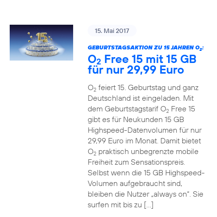
15. Mai 2017
GEBURTSTAGSAKTION ZU 15 JAHREN O
:
2
O
Free 15 mit 15 GB
2
für nur 29,99 Euro
O
feiert 15. Geburtstag und ganz
2
Deutschland ist eingeladen. Mit
dem Geburtstagstarif O
Free 15
2
gibt es für Neukunden 15 GB
Highspeed-Datenvolumen für nur
29,99 Euro im Monat. Damit bietet
O
praktisch unbegrenzte mobile
2
Freiheit zum Sensationspreis.
Selbst wenn die 15 GB Highspeed-
Volumen aufgebraucht sind,
bleiben die Nutzer „always on“. Sie
surfen mit bis zu […]