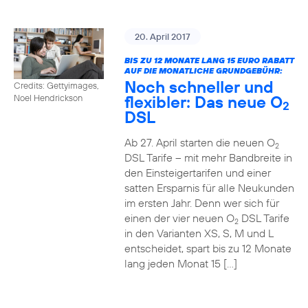
20. April 2017
BIS ZU 12 MONATE LANG 15 EURO RABATT
AUF DIE MONATLICHE GRUNDGEBÜHR:
Noch schneller und
Credits: Gettyimages,
flexibler: Das neue O
Noel Hendrickson
2
DSL
Ab 27. April starten die neuen O
2
DSL Tarife – mit mehr Bandbreite in
den Einsteigertarifen und einer
satten Ersparnis für alle Neukunden
im ersten Jahr. Denn wer sich für
einen der vier neuen O
DSL Tarife
2
in den Varianten XS, S, M und L
entscheidet, spart bis zu 12 Monate
lang jeden Monat 15 […]