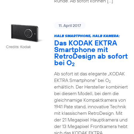
Runde. Ab sofort können […]
11. April 2017
HALB SMARTPHONE, HALB KAMERA:
Das KODAK EKTRA
Credits: Kodak
Smartphone mit
RetroDesign ab sofort
bei O
2
Ab sofort ist das elegante „KODAK
EKTRA Smartphone“ bei O
2
erhältlich. Der Hersteller kombiniert
bei diesem Modell, bei dem die
gleichnamige Kompaktkamera von
1941 Pate stand, innovative Technik
mit klassischem RetroDesign. Mit
der 21 Megapixel Hauptkamera und
der 13 Megapixel Frontkamera hebt
sich das KODAK EKTRA