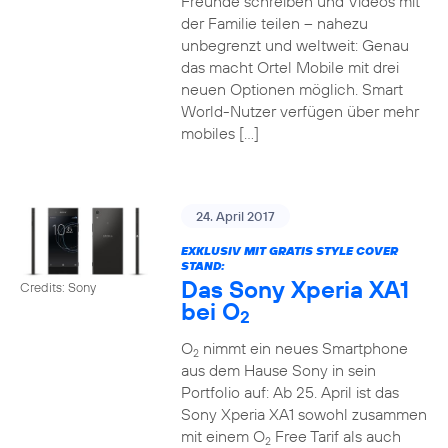
Freunde schreiben und Videos mit
der Familie teilen – nahezu
unbegrenzt und weltweit: Genau
das macht Ortel Mobile mit drei
neuen Optionen möglich. Smart
World-Nutzer verfügen über mehr
mobiles […]
24. April 2017
EXKLUSIV MIT GRATIS STYLE COVER
STAND:
Das Sony Xperia XA1
Credits: Sony
bei O
2
O
nimmt ein neues Smartphone
2
aus dem Hause Sony in sein
Portfolio auf: Ab 25. April ist das
Sony Xperia XA1 sowohl zusammen
mit einem O
Free Tarif als auch
2