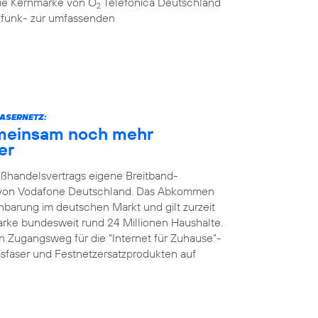
 die Kernmarke von O
Telefónica Deutschland
2
ilfunk- zur umfassenden
ASERNETZ:
meinsam noch mehr
er
oßhandelsvertrags eigene Breitband-
z von Vodafone Deutschland. Das Abkommen
nbarung im deutschen Markt und gilt zurzeit
Marke bundesweit rund 24 Millionen Haushalte.
 Zugangsweg für die “Internet für Zuhause”-
faser und Festnetzersatzprodukten auf