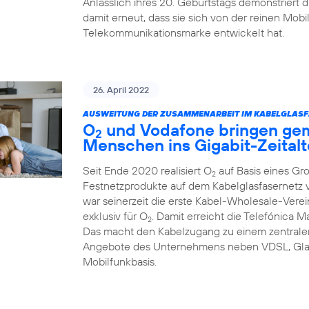
Anlässlich ihres 20. Geburtstags demonstriert
damit erneut, dass sie sich von der reinen Mob
Telekommunikationsmarke entwickelt hat.
26. April 2022
AUSWEITUNG DER ZUSAMMENARBEIT IM KABELGLASF
O
und Vodafone bringen ge
2
Menschen ins Gigabit-Zeitalt
Seit Ende 2020 realisiert O
auf Basis eines Gr
2
Festnetzprodukte auf dem Kabelglasfasernet
war seinerzeit die erste Kabel-Wholesale-Verei
exklusiv für O
. Damit erreicht die Telefónica 
2
Das macht den Kabelzugang zu einem zentralen
Angebote des Unternehmens neben VDSL, Glas
Mobilfunkbasis.