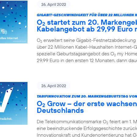
26. April 2022
GIGABIT-GESCHWINDIGKEIT FÜR ÜBER 22 MILLIONEN 
O
startet zum 20. Markengeb
2
Kabelangebot ab 29,99 Euro 
O
erweitert seine Gigabit-Festnetzabdeckung 
2
über 22 Millionen Kabel-Haushalten Internet-Ge
spezielle Geburtstagsangebot des O
my Home 
2
29,99 Euro in den ersten 12 Monaten, dann daue
26. April 2022
TARIFINNOVATION ZUM 20. MARKENGEBURTSTAG VON
O
Grow – der erste wachsen
2
Deutschlands
Die Telekommunikationsmarke O
feiert am 1. 
2
eine beeindruckende Erfolgsgeschichte zurück.
Innovationskraft und Kundenorientierung hat O