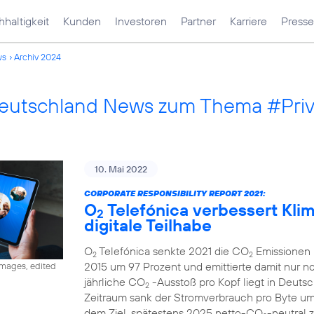
haltigkeit
Kunden
Investoren
Partner
Karriere
Presse
ws
Archiv 2024
Deutschland News zum Thema #Pri
10. Mai 2022
CORPORATE RESPONSIBILITY REPORT 2021:
O
Telefónica verbessert Klima
2
digitale Teilhabe
O
Telefónica senkte 2021 die CO
Emissionen 
2
2
2015 um 97 Prozent und emittierte damit nur 
images, edited
jährliche CO
-Ausstoß pro Kopf liegt in Deutsc
2
Zeitraum sank der Stromverbrauch pro Byte u
dem Ziel, spätestens 2025 netto-CO
-neutral 