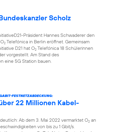
Bundeskanzler Scholz
nitiativeD21-Präsident Hannes Schwaderer den
 O
Telefónica in Berlin eröffnet. Gemeinsam
2
itiative D21 hat O
Telefónica 18 Schülerinnen
2
er vorgestellt. Am Stand des
 eine 5G Station bauen.
IGABIT-FESTNETZABDECKUNG:
über 22 Millionen Kabel-
deutlich: Ab dem 3. Mai 2022 vermarktet O
an
2
schwindigkeiten von bis zu 1 Gbit/s.