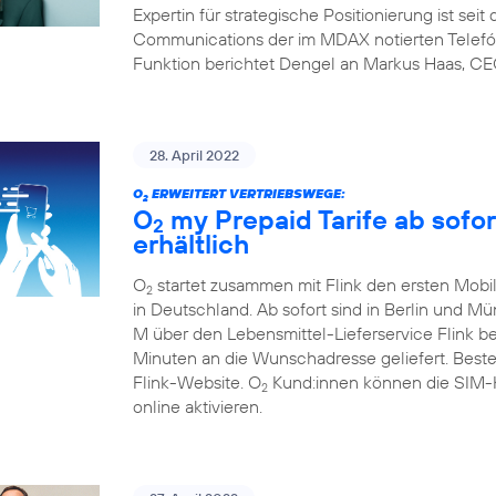
Expertin für strategische Positionierung ist sei
Communications der im MDAX notierten Telefón
Funktion berichtet Dengel an Markus Haas, CE
28. April 2022
O
ERWEITERT VERTRIEBSWEGE:
2
O
my Prepaid Tarife ab sofor
2
erhältlich
O
startet zusammen mit Flink den ersten Mobil
2
in Deutschland. Ab sofort sind in Berlin und M
M über den Lebensmittel-Lieferservice Flink b
Minuten an die Wunschadresse geliefert. Beste
Flink-Website. O
Kund:innen können die SIM-Ka
2
online aktivieren.