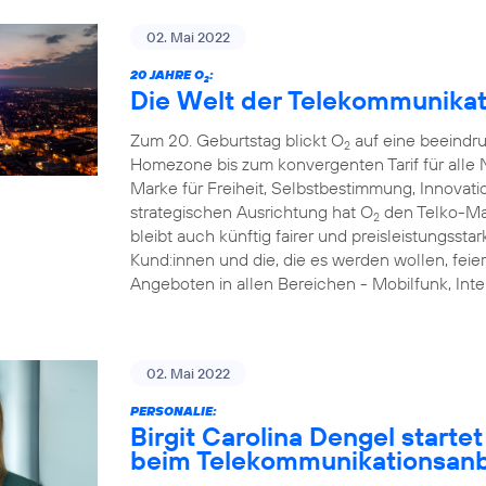
02. Mai 2022
20 JAHRE O
:
2
Die Welt der Telekommunikat
Zum 20. Geburtstag blickt O
auf eine beeindr
2
Homezone bis zum konvergenten Tarif für alle N
Marke für Freiheit, Selbstbestimmung, Innovati
strategischen Ausrichtung hat O
den Telko-Ma
2
bleibt auch künftig fairer und preisleistungsstar
Kund:innen und die, die es werden wollen, feie
Angeboten in allen Bereichen - Mobilfunk, I
02. Mai 2022
PERSONALIE:
Birgit Carolina Dengel starte
beim Telekommunikationsanb