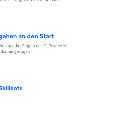
gehen an den Start
en auf drei Etagen des O
Towers in
2
 dort eingezogen.
killsets