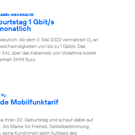
KABEL-HAUSHALTE:
urtstag 1 Gbit/s
monatlich
deutlich: Ab dem 3. Mai 2022 vermarktet O
an
2
schwindigkeiten von bis zu 1 Gbit/s. Das
XXL über das Kabelnetz von Vodafone kostet
rhaft 39,99 Euro.
 O
:
2
de Mobilfunktarif
Mai ihren 20. Geburtstag und schaut dabei auf
 Als Marke für Freiheit, Selbstbestimmung,
seine Kund:innen beim Aufstieg des
2