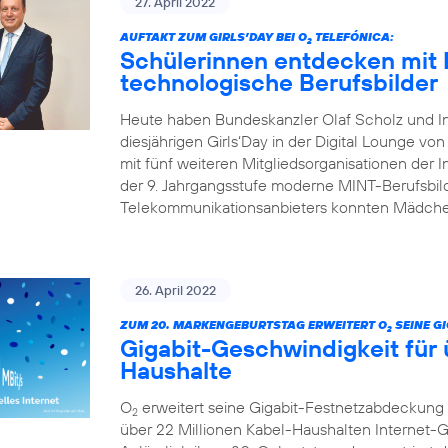
27. April 2022
AUFTAKT ZUM GIRLS’DAY BEI O
TELEFÓNICA:
2
Schülerinnen entdecken mit 
technologische Berufsbilder
Heute haben Bundeskanzler Olaf Scholz und I
diesjährigen Girls‘Day in der Digital Lounge von
mit fünf weiteren Mitgliedsorganisationen der In
der 9. Jahrgangsstufe moderne MINT-Berufsbild
Telekommunikationsanbieters konnten Mädchen
26. April 2022
ZUM 20. MARKENGEBURTSTAG ERWEITERT O
SEINE G
2
Gigabit-Geschwindigkeit für 
Haushalte
O
erweitert seine Gigabit-Festnetzabdeckung 
2
über 22 Millionen Kabel-Haushalten Internet-Ge