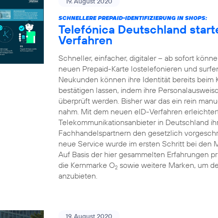
19. August 2020
SCHNELLERE PREPAID-IDENTIFIZIERUNG IN SHOPS:
Telefónica Deutschland starte
Verfahren
Schneller, einfacher, digitaler – ab sofort kön
neuen Prepaid-Karte lostelefonieren und surfe
Neukunden können ihre Identität bereits beim
bestätigen lassen, indem ihre Personalausweis
überprüft werden. Bisher war das ein rein manue
nahm. Mit dem neuen eID-Verfahren erleichtert 
Telekommunikationsanbieter in Deutschland i
Fachhandelspartnern den gesetzlich vorgeschri
neue Service wurde im ersten Schritt bei den 
Auf Basis der hier gesammelten Erfahrungen pr
die Kernmarke O
sowie weitere Marken, um d
2
anzubieten.
19. August 2020