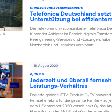
STRATEGISCHE ZUSAMMENARBEIT:
Telefónica Deutschland setzt
Unterstützung bei effiziente
Der Telekommunikationsanbieter Telefónica De
führender Anbieter im Bereich digitale Transfo
land
Reengineering-Services und -Lösungen, haben
Netzbetrieb und -services vereinbart.
18. August 2020
O
TV 2.0:
2
Jederzeit und überall fernse
Leistungs-Verhältnis
Das erfolgreiche IPTV-Produkt O
TV powered b
2
Fernseherlebnis für die gesamte Familie – zu je
dem 1. September 2020 verschlankt O
das Ang
2
HomeSpot- oder Mobilfunk-Kunden – sie alle p