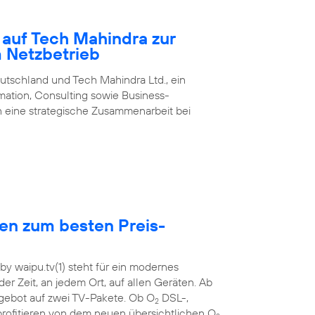
 auf Tech Mahindra zur
m Netzbetrieb
utschland und Tech Mahindra Ltd., ein
rmation, Consulting sowie Business-
 eine strategische Zusammenarbeit bei
hen zum besten Preis-
y waipu.tv(1) steht für ein modernes
der Zeit, an jedem Ort, auf allen Geräten. Ab
ebot auf zwei TV-Pakete. Ob O
DSL-,
2
rofitieren von dem neuen übersichtlichen O