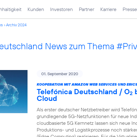
haltigkeit
Kunden
Investoren
Partner
Karriere
Presse
ws
Archiv 2024
Deutschland News zum Thema #Pri
01. September 2020
KOOPERATION MIT AMAZON WEB SERVICES UND ERIC
Telefónica Deutschland / O
b
2
Cloud
Als erster deutscher Netzbetreiber wird Telefó
grundlegende 5G-Netzfunktionen für neue Indu
cloudbasierte 5G Kernnetz lassen sich neue In
Produktions- und Logistikprozesse noch stärk
(Edge Computing) realisieren. Für die Virtualis