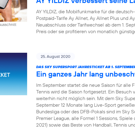
AY YILDIZ verbessert seine La
AY YILDIZ, die Mobilfunkmarke für die deutsch
Postpaid-Tarife Ay Allnet, Ay Allnet Plus und A
Neuabschluss oder Tarifwechsel ab dem 1. S
usschnitt
Preis oder sie profitieren von monatlich günsti
25. August 2020
DAS SKY SUPERSPORT JAHRESTICKET AB 1. SEPTEMBER
Ein ganzes Jahr lang unbesc
Im September startet die neue Saison für alle 
Tennis wird die Saison fortgesetzt. Ein Besuch v
weiterhin nicht möglich sein. Mit dem Sky Sup
September 12 Monate lang Live-Sport genießen
Bundesliga oder des DFB-Pokals sind im Sky Su
Premier League, alle Formel 1 Sessions, Spie
2021) sowie das Beste von Handball, Tennis und