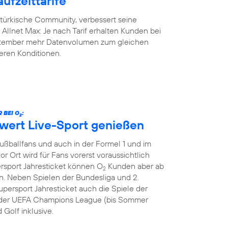
ufzeittarife
-türkische Community, verbessert seine
y Allnet Max: Je nach Tarif erhalten Kunden bei
eptember mehr Datenvolumen zum gleichen
geren Konditionen.
 BEI O
:
2
hwert Live-Sport genießen
Fußballfans und auch in der Formel 1 und im
or Ort wird für Fans vorerst voraussichtlich
ersport Jahresticket können O
Kunden aber ab
2
. Neben Spielen der Bundesliga und 2.
persport Jahresticket auch die Spiele der
le der UEFA Champions League (bis Sommer
 Golf inklusive.