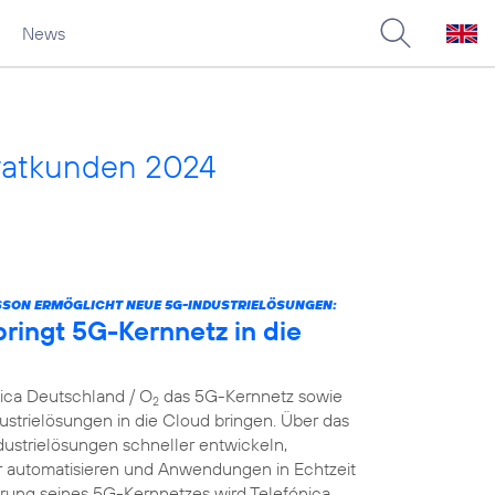
News
vatkunden 2024
SSON ERMÖGLICHT NEUE 5G-INDUSTRIELÖSUNGEN:
ringt 5G-Kernnetz in die
nica Deutschland / O
das 5G-Kernnetz sowie
2
strielösungen in die Cloud bringen. Über das
dustrielösungen schneller entwickeln,
er automatisieren und Anwendungen in Echtzeit
ierung seines 5G-Kernnetzes wird Telefónica