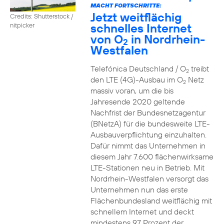
2
MACHT FORTSCHRITTE:
Jetzt weitflächig
Credits: Shutterstock /
schnelles Internet
nitpicker
von O
in Nordrhein-
2
Westfalen
Telefónica Deutschland / O
treibt
2
den LTE (4G)-Ausbau im O
Netz
2
massiv voran, um die bis
Jahresende 2020 geltende
Nachfrist der Bundesnetzagentur
(BNetzA) für die bundesweite LTE-
Ausbauverpflichtung einzuhalten.
Dafür nimmt das Unternehmen in
diesem Jahr 7.600 flächenwirksame
LTE-Stationen neu in Betrieb. Mit
Nordrhein-Westfalen versorgt das
Unternehmen nun das erste
Flächenbundesland weitflächig mit
schnellem Internet und deckt
mindestens 97 Prozent der