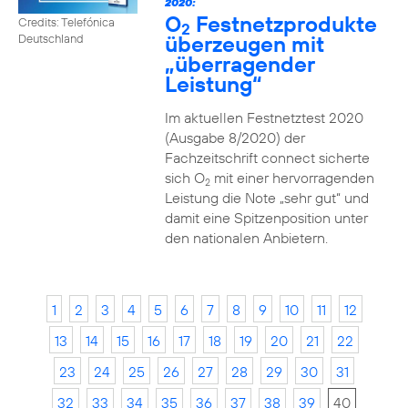
2020:
O
Festnetzprodukte
Credits: Telefónica
2
überzeugen mit
Deutschland
„überragender
Leistung“
Im aktuellen Festnetztest 2020
(Ausgabe 8/2020) der
Fachzeitschrift connect sicherte
sich O
mit einer hervorragenden
2
Leistung die Note „sehr gut“ und
damit eine Spitzenposition unter
den nationalen Anbietern.
1
2
3
4
5
6
7
8
9
10
11
12
13
14
15
16
17
18
19
20
21
22
23
24
25
26
27
28
29
30
31
32
33
34
35
36
37
38
39
40