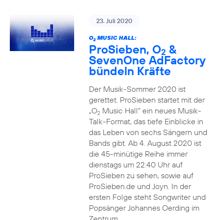
23. Juli 2020
O
MUSIC HALL:
2
ProSieben, O
&
2
SevenOne AdFactory
bündeln Kräfte
Der Musik-Sommer 2020 ist
gerettet. ProSieben startet mit der
„O
Music Hall“ ein neues Musik-
2
Talk-Format, das tiefe Einblicke in
das Leben von sechs Sängern und
Bands gibt. Ab 4. August 2020 ist
die 45-minütige Reihe immer
dienstags um 22.40 Uhr auf
ProSieben zu sehen, sowie auf
ProSieben.de und Joyn. In der
ersten Folge steht Songwriter und
Popsänger Johannes Oerding im
Zentrum.