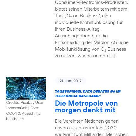
Consumer-Electronics-Produkten,
bietet seinen Mitarbeitern mit dem
Tarif „O
on Business“, eine
2
individuelle Mobilfunklösung für
ihren Business-Alltag.
Ausschlaggebend für die
Entscheidung der Medion AG, eine
Mobilfunklösung von O
Business
2
zu nutzen, war das in den […]
21. Juni 2017
TAGESSPIEGEL DATA DEBATES
#6
IM
TELEFÓNICA BASECAMP:
Die Metropole von
Credits: Pixabay User
morgen denkt mit
JohnsonGoh
|
Foto:
CC0 1.0, Ausschnitt
bearbeitet
Die Vereinten Nationen gehen
davon aus, dass im Jahr 2030
weltweit fünf Milliarden Menschen