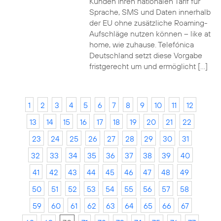
Kunden ihren nationalen Tarif für
Sprache, SMS und Daten innerhalb
der EU ohne zusätzliche Roaming-
Aufschläge nutzen können – like at
home, wie zuhause. Telefónica
Deutschland setzt diese Vorgabe
fristgerecht um und ermöglicht […]
1
2
3
4
5
6
7
8
9
10
11
12
13
14
15
16
17
18
19
20
21
22
23
24
25
26
27
28
29
30
31
32
33
34
35
36
37
38
39
40
41
42
43
44
45
46
47
48
49
50
51
52
53
54
55
56
57
58
59
60
61
62
63
64
65
66
67