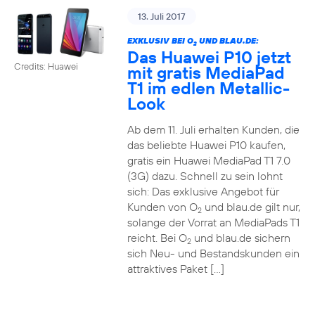
13. Juli 2017
EXKLUSIV BEI O
UND BLAU.DE:
2
Das Huawei P10 jetzt
Credits: Huawei
mit gratis MediaPad
T1 im edlen Metallic-
Look
Ab dem 11. Juli erhalten Kunden, die
das beliebte Huawei P10 kaufen,
gratis ein Huawei MediaPad T1 7.0
(3G) dazu. Schnell zu sein lohnt
sich: Das exklusive Angebot für
Kunden von O
und blau.de gilt nur,
2
solange der Vorrat an MediaPads T1
reicht. Bei O
und blau.de sichern
2
sich Neu- und Bestandskunden ein
attraktives Paket […]