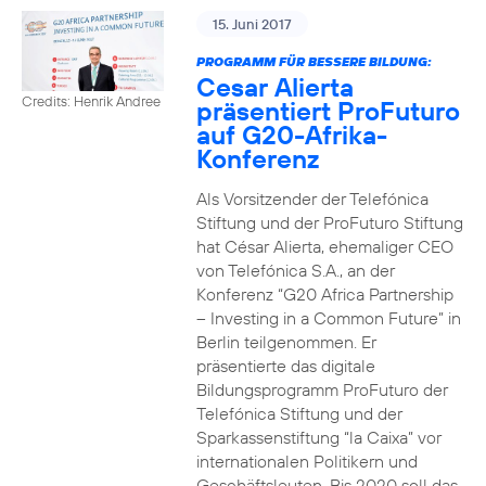
15. Juni 2017
PROGRAMM FÜR BESSERE BILDUNG:
Cesar Alierta
Credits: Henrik Andree
präsentiert ProFuturo
auf G20-Afrika-
Konferenz
Als Vorsitzender der Telefónica
Stiftung und der ProFuturo Stiftung
hat César Alierta, ehemaliger CEO
von Telefónica S.A., an der
Konferenz “G20 Africa Partnership
– Investing in a Common Future” in
Berlin teilgenommen. Er
präsentierte das digitale
Bildungsprogramm ProFuturo der
Telefónica Stiftung und der
Sparkassenstiftung “la Caixa” vor
internationalen Politikern und
Geschäftsleuten. Bis 2020 soll das