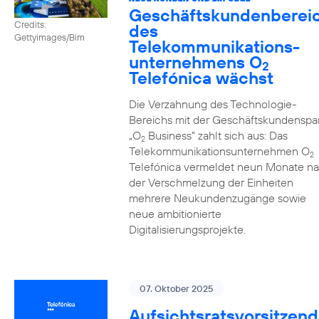
Geschäftskundenberei
Credits:
des
Gettyimages/Bim
Telekommunikations­
unternehmens O
2
Telefónica wächst
Die Verzahnung des Technologie-
Bereichs mit der Geschäftskundenspa
„O
Business” zahlt sich aus: Das
2
Telekommunikationsunternehmen O
2
Telefónica vermeldet neun Monate n
der Verschmelzung der Einheiten
mehrere Neukundenzugänge sowie
neue ambitionierte
Digitalisierungsprojekte.
07. Oktober 2025
Aufsichtsratsvorsitzend