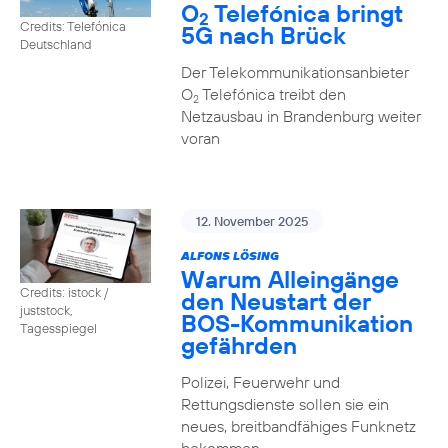
O
Telefónica bringt
2
Credits: Telefónica
5G nach Brück
Deutschland
Der Telekommunikationsanbieter
O
Telefónica treibt den
2
Netzausbau in Brandenburg weiter
voran
12. November 2025
ALFONS LÖSING
Warum Alleingänge
Credits: istock /
den Neustart der
juststock,
BOS-Kommunikation
Tagesspiegel
gefährden
Polizei, Feuerwehr und
Rettungsdienste sollen sie ein
neues, breitbandfähiges Funknetz