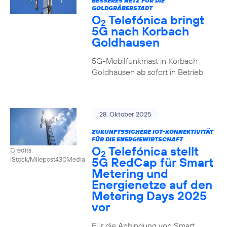
BESSERES NETZ FÜR DIE
GOLDGRÄBERSTADT
O
Telefónica bringt
2
5G nach Korbach
Goldhausen
5G-Mobilfunkmast in Korbach
Goldhausen ab sofort in Betrieb
28. Oktober 2025
ZUKUNFTSSICHERE IOT-KONNEKTIVITÄT
FÜR DIE ENERGIEWIRTSCHAFT
O
Telefónica stellt
Credits:
2
5G RedCap für Smart
iStock/Milepost430Media
Metering und
Energienetze auf den
Metering Days 2025
vor
Für die Anbindung von Smart