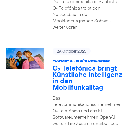
Der Telekommunikationsanbieter
O
Telefónica treibt den
2
Netzausbau in der
Mecklenburgischen Schweiz
weiter voran
29. Oktober 2025
CHATGPT PLUS FÜR NEUKUNDEN
O
Telefónica bringt
2
Künstliche Intelligenz
in den
Mobilfunkalltag
Das
Telekommunikationsunternehmen
O
Telefónica und das KI-
2
Softwareunternehmen OpenAI
weiten ihre Zusammenarbeit aus