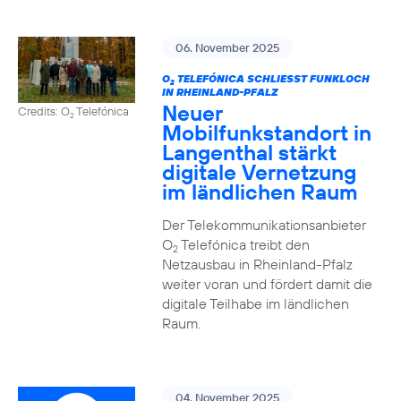
06. November 2025
O
TELEFÓNICA SCHLIESST FUNKLOCH I
2
N RHEINLAND-PFALZ
Neuer
Credits: O
Telefónica
2
Mobilfunkstandort in
Langenthal stärkt
digitale Vernetzung
im ländlichen Raum
Der Telekommunikationsanbieter
O
Telefónica treibt den
2
Netzausbau in Rheinland-Pfalz
weiter voran und fördert damit die
digitale Teilhabe im ländlichen
Raum.
04. November 2025