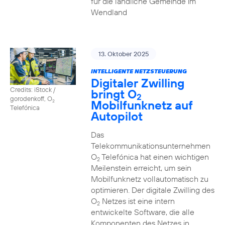
für die ländliche Gemeinde im
Wendland
13. Oktober 2025
INTELLIGENTE NETZSTEUERUNG
Digitaler Zwilling
Credits: iStock /
bringt O
2
gorodenkoff, O
Mobilfunknetz auf
2
Telefónica
Autopilot
Das
Telekommunikationsunternehmen
O
Telefónica hat einen wichtigen
2
Meilenstein erreicht, um sein
Mobilfunknetz vollautomatisch zu
optimieren. Der digitale Zwilling des
O
Netzes ist eine intern
2
entwickelte Software, die alle
Komponenten des Netzes in